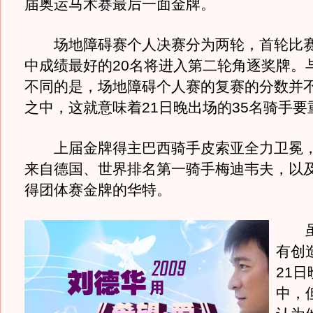
届奥运马术赛最后一面金牌。
场地障碍赛个人决赛分为两轮，首轮比赛
中成绩最好的20名将进入第二轮角逐奖牌。
不同的是，场地障碍个人赛的复赛的分数并
之中，这就意味着21日晚出场的35名骑手要
上届金牌得主巴西骑手皮索亚全力卫冕，
来自德国、世界排名第一骑手梅迪韦夫，以
得团体赛金牌的华特。
虽
有创
21
中，