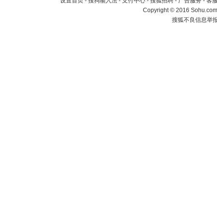
设置首页
-
搜狗输入法
-
支付中心
-
搜狐招聘
-
广告服务
-
客
Copyright
©
2016 Sohu.com 
搜狐不良信息举