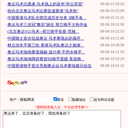
·
奥运马术志愿者:马术场上的蓝色"祥云笑容"
08-08-21 00:20
·
协办北京奥运马术比赛促成香港"马术热"
08-08-20 22:09
·
中国香港马术队光荣完成历史任务 3骑手各...
08-08-20 21:31
·
奥运马术三连冠"舞后"诞生 荷兰骑手大热夺金
08-08-20 01:56
·
(北京奥运)(1)马术--荷兰骑手安基·范格...
08-08-19 22:53
·
中国骑士首次征战奥运 马术赛场从此揭开...
08-08-19 21:00
·
林立信失手第三轮 香港马术队奥运之旅谢...
08-08-19 08:58
·
奥运马术场地赛道揭秘 设计师:不想令骑手...
08-08-18 21:53
·
奥运马术场地障碍赛首50骑手晋级 美加骑...
08-08-18 02:29
·
中国香港骑手首次亮相奥运会马术赛场展示自信
08-08-16 01:16
用户：
匿名
隐藏地址
设为辩论话题
*搜狗拼音输入法，中文处理专家>>