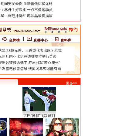
期间突发晕倒 血糖偏低症状无碍
：林丹手好温柔 一点不像运动员
星：刘翔抹腮红 郭晶晶最喜描眉
金牌榜
直播中心
资料库
更多>>
古巴"神腿"飞踹裁判