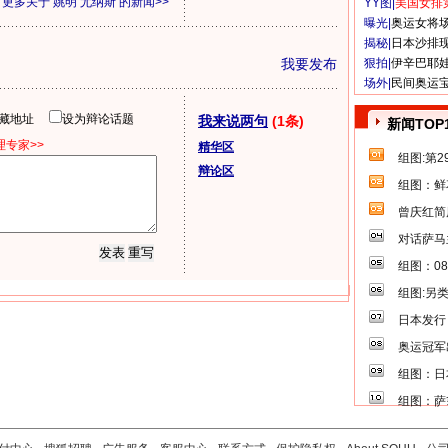
更多关于
姚明 尤纳斯
的新闻>>
YY图|
美国女排
曝光|
奥运女将
揭秘|
日本沙排
我要发布
狠拍|
伊辛巴耶
场外|
民间奥运
隐藏地址
设为辩论话题
我来说两句
(1条)
新闻TOP
专家>>
精华区
组图:第
辩论区
组图：鲜
曾庆红简
对话萨马
组图：0
组图:另
日本发行
奥运冠军
组图：日
组图：萨