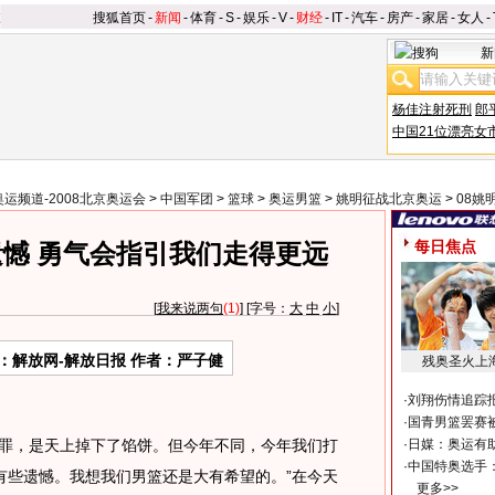
搜狐首页
-
新闻
-
体育
-
S
-
娱乐
-
V
-
财经
-
IT
-
汽车
-
房产
-
家居
-
女人
-
新
杨佳注射死刑
郎
中国21位漂亮女
奥运频道-2008北京奥运会
>
中国军团
>
篮球
>
奥运男篮
>
姚明征战北京奥运
>
08姚
每日焦点
憾 勇气会指引我们走得更远
[
我来说两句
(1)
] [字号：
大
中
小
]
：解放网-解放日报 作者：严子健
残奥圣火上
·
刘翔伤情追踪
·
国青男篮罢赛被
罪，是天上掉下了馅饼。但今年不同，今年我们打
·
日媒：奥运有
·
中国特奥选手
有些遗憾。我想我们男篮还是大有希望的。”在今天
更多>>