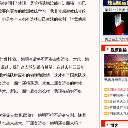
果都得到了体现，尽管很遗憾没能打进四强，但已
策划：炫目奥
需要向更多的欧洲教练学习，我非常感谢教练带给
。但是每个人都有选择自己生活的权利，毕竟他离
奥运会主火炬
视频集锦
爆料”说，姚明今后将不再参加奥运会。对此，姚
曾经说过，我们这支球队很有希望。在过去的三四年
面对强队时应有的韧性和激情，这才有了国家队这
视频直播奥运
奥运会，四年还很遥远。就像上届奥运会的时候，
绚丽烟火点
手术。所以，四年后会怎么样，我现在确实不好
群星唱响一
奥运主火炬
罗格致辞再
闭幕式天气
催促去做赛后治疗，姚明不得不起身告别。随着
号也越来越大。下届奥运会，姚明还会回来吗？
博客