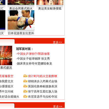
运汇
奥运会闭幕式焰火
奥运美女献身搜狐
熄灭
日本花游美女出意外
更多>>
冠军面对面：
·
中国女乒张怡宁/郭跃做客
·
中国女子链球铜牌 张文秀
·
蹦床美女帅哥何雯娜陆春龙
闭幕式盛况
亮璀璨夜空
倒计时与焰火交相辉映
曲我爱北京
胡锦涛步入闭幕式会场
台缓缓熄灭
英国伦敦奉献接旗表演
秀中文问候
张宁高举五星红旗入场
良好适合观烟火
肯尼亚选手马拉松夺冠
更多>>