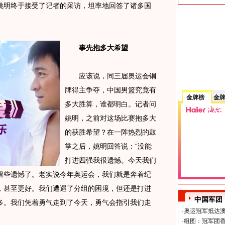
姚明终于接受了记者的采访，坦率地回答了诸多国
事先抱多大希望
应该说，同三届奥运会铜
牌得主争夺，中国男篮究竟有
金牌榜
金
多大胜算，谁都明白。记者问
姚明，之前对这场比赛抱多大
的获胜希望？在一阵热烈的鼓
掌之后，姚明回答说：“没能
打进四强我很遗憾。今天我们
留些遗憾了。老实说今年奥运会，我们就是奔着纪
，甚至更好。我们遭遇了分组的困境，但还是打进
中国军团
多。我们凭着勇气走到了今天，勇气会指引我们走
·
奥运冠军抵达澳
·
组图：冠军团香