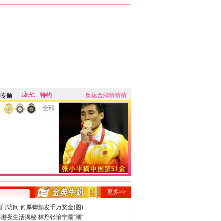
特约
奥运金牌猜猜猜
牌专题
全部
更多>>
门访问 何厚铧颁发千万奖金(图)
港夜生活揭秘 林丹张怡宁最"潮"