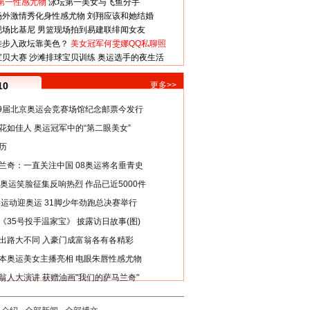
第一性感尤物
泳坛第一美女与飞鱼分手
场外激情秀化身性感尤物
刘翔应该和她结婚
现场比基尼
男篮现场拍到易建联绯闻女友
娃步入政坛靠美色？
美女冠军何雯娜QQ私聊照
宝贝大赛
沙滩排球宝贝训练
奥运选手的夜生活
10
更多>>
29届北京奥运会竞赛场馆纪念邮票今发行
花如佳人 奥运冠军中的“第二眼美女”
历
兰奇：一直关注中国 08奥运将名垂青史
8奥运笑脸征集反响热烈 作品已近5000件
类运动迎奥运 31脚少年劲跑总决赛举行
《35号投手温家宝》 披露访日故事(图)
出路大不同 入豪门成富翁各有各精彩
本奥运美女主播亮相 电眼朱唇性感尤物
翁人大演讲 获赠油画"我们的萨马兰奇"