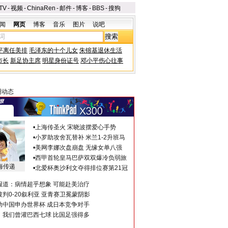
TV
-
视频
-
ChinaRen
-
邮件
-
博客
-
BBS
-
搜狗
闻
网页
博客
音乐
图片
说吧
平离任美排
毛泽东的十个儿女
朱镕基退休生活
市长
新足协主席
明星身份证号
邓小平伤心往事
明动态
•
上海传圣火 宋晓波摆爱心手势
•
小罗助攻舍瓦替补 米兰1-2升班马
•
美网李娜次盘崩盘 无缘女单八强
•
西甲首轮皇马巴萨双双爆冷负弱旅
海传递
•
北爱杯奥沙利文夺得排位赛第21冠
报道：病情超乎想象 可能赴美治疗
判0-20叙利亚 亚青赛卫冕蒙阴影
助中国申办世界杯 成日本竞争对手
：我们曾灌巴西七球 比国足强得多