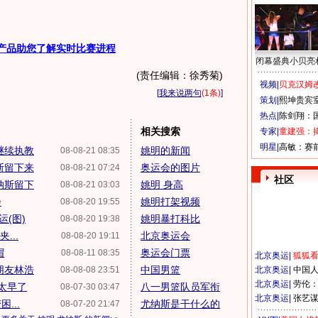
产品助您了解实时比赛进程
闭幕盛典小贝亮
(责任编辑：徐秀菊)
视频|
贝克汉姆改
[
我来说两句
(1条)
]
策划|
熙坤贵宾
热点|
陈剑翔：
相关搜索
专家|
童建强：
明星|
高敏：赛
继续执教
姚明的新闻
08-08-21 08:35
斯留下来
奥运会的图片
08-08-21 07:24
社区
纳斯留下
姚明 身高
08-08-21 03:03
会
姚明打架视频
08-08-20 19:55
(图)
姚明暴打科比
08-08-20 19:38
...
北京奥运会
08-08-20 19:11
帽
奥运会门票
08-08-11 08:35
北京奥运
|
狐狐
朋友林浩
中国男篮
08-08-08 23:51
北京奥运
|
中国
北京奥运
|
劳伦
太早了
八一男篮队员军衔
08-07-30 03:47
北京奥运
|
张艺
...
尤纳斯是干什么的
08-07-20 21:47