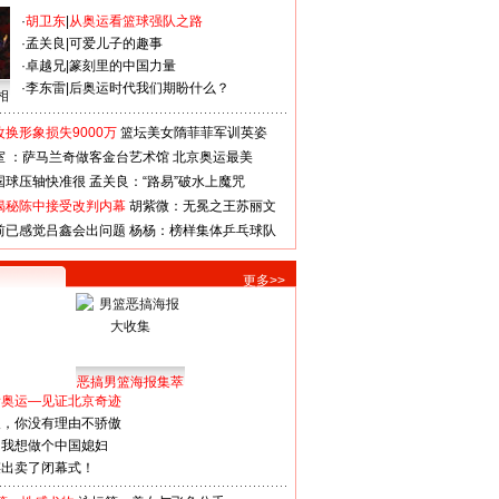
·
胡卫东
|
从奥运看篮球强队之路
·
孟关良
|
可爱儿子的趣事
·
卓越兄
|
篆刻里的中国力量
·
李东雷
|
后奥运时代我们期盼什么？
相
换形象损失9000万
篮坛美女隋菲菲军训英姿
室 ：萨马兰奇做客金台艺术馆
北京奥运最美
国球压轴快准很
孟关良：“路易”破水上魔咒
揭秘陈中接受改判内幕
胡紫微：无冕之王苏丽文
前已感觉吕鑫会出问题
杨杨：榜样集体乒乓球队
更多>>
恶搞男篮海报集萃
看奥运—见证北京奇迹
人，你没有理由不骄傲
：我想做个中国媳妇
谋出卖了闭幕式！