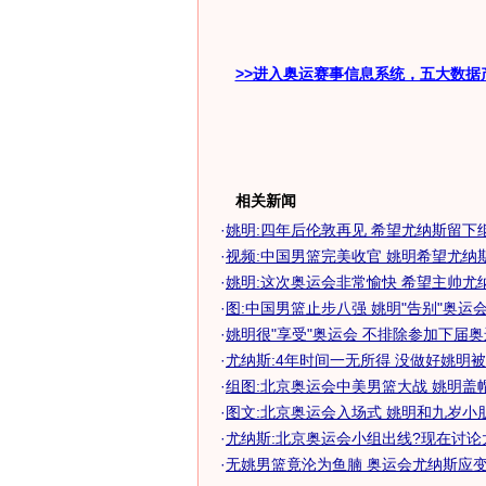
>>进入奥运赛事信息系统，五大数据
相关新闻
·
姚明:四年后伦敦再见 希望尤纳斯留下
·
视频:中国男篮完美收官 姚明希望尤纳
·
姚明:这次奥运会非常愉快 希望主帅尤
·
图:中国男篮止步八强 姚明"告别"奥运
·
姚明很"享受"奥运会 不排除参加下届奥运
·
尤纳斯:4年时间一无所得 没做好姚明被夹
·
组图:北京奥运会中美男篮大战 姚明盖
·
图文:北京奥运会入场式 姚明和九岁小
·
尤纳斯:北京奥运会小组出线?现在讨论
·
无姚男篮竟沦为鱼腩 奥运会尤纳斯应变困