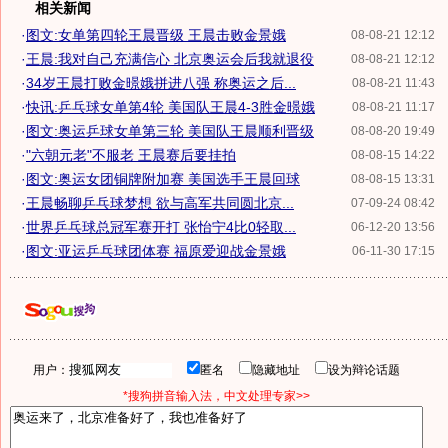
相关新闻
·
图文:女单第四轮王晨晋级 王晨击败金景娥
08-08-21 12:12
·
王晨:我对自己充满信心 北京奥运会后我就退役
08-08-21 12:12
·
34岁王晨打败金暻娥拼进八强 称奥运之后...
08-08-21 11:43
·
快讯:乒乓球女单第4轮 美国队王晨4-3胜金暻娥
08-08-21 11:17
·
图文:奥运乒球女单第三轮 美国队王晨顺利晋级
08-08-20 19:49
·
"六朝元老"不服老 王晨赛后要挂拍
08-08-15 14:22
·
图文:奥运女团铜牌附加赛 美国选手王晨回球
08-08-15 13:31
·
王晨畅聊乒乓球梦想 欲与高军共同圆北京...
07-09-24 08:42
·
世界乒乓球总冠军赛开打 张怡宁4比0轻取...
06-12-20 13:56
·
图文:亚运乒乓球团体赛 福原爱迎战金景娥
06-11-30 17:15
用户：
匿名
隐藏地址
设为辩论话题
*搜狗拼音输入法，中文处理专家>>