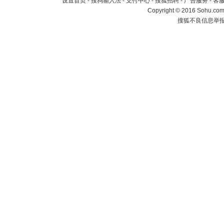
设置首页
-
搜狗输入法
-
支付中心
-
搜狐招聘
-
广告服务
-
客
Copyright
©
2016 Sohu.com 
搜狐不良信息举