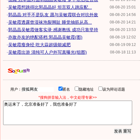
·
吴敏霞想跳得比郭晶晶好 坦言双人跳应配...
08-08-20 15:01
·
郭晶晶:对手不是队友 愿与吴敏霞联合对抗外敌
08-08-20 14:56
·
吴敏霞透露曾湿袜泡裂脚趾 睡觉抽筋从高...
08-08-20 14:21
·
郭晶晶吴敏霞做客实录:感谢教练 成功只靠坚持
08-08-20 13:53
·
亦敌亦友的绝配搭档:郭晶晶吴敏霞(图)
08-08-19 12:02
·
吴敏霞瘦身经 吃大蒜超级能减肥
08-08-19 09:12
·
吴敏霞出游 清纯可人户外写真曝光(组图)
08-08-18 11:13
用户：
匿名
隐藏地址
设为辩论话题
*搜狗拼音输入法，中文处理专家>>