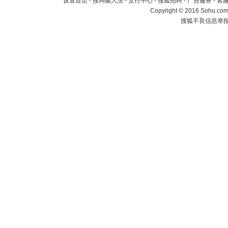
设置首页
-
搜狗输入法
-
支付中心
-
搜狐招聘
-
广告服务
-
客
Copyright
©
2016 Sohu.com 
搜狐不良信息举