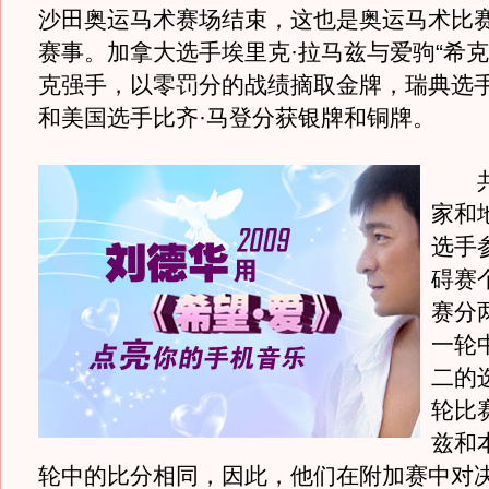
沙田奥运马术赛场结束，这也是奥运马术比
赛事。加拿大选手埃里克·拉马兹与爱驹“希克
克强手，以零罚分的战绩摘取金牌，瑞典选手
和美国选手比齐·马登分获银牌和铜牌。
共
家和
选手
碍赛
赛分
一轮
二的
轮比
兹和
轮中的比分相同，因此，他们在附加赛中对