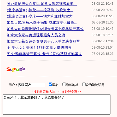
·
补办前护照失而复得 加拿大游客继续看奥...
08-08-21 10:43
·
(北京奥运)(7)摔跤——拉马赞·沙欣为土...
08-08-20 20:42
·
(北京奥运)(1)垒球——澳大利亚胜加拿大
08-08-20 15:26
·
加拿大61岁马术选手摘银 成北京奥运最高...
08-08-20 11:30
·
加拿大前总理批现任总理未出席北京奥运开幕式
08-08-19 10:45
·
加拿大专家与奥运现场服务人员交流
08-08-18 22:15
·
加拿大队获奥运会赛艇男子八人单桨决赛冠军
08-08-17 17:34
·
图:奥运女足美国2:1战胜加拿大挺进四强
08-08-15 23:04
·
图文:雅典奥运开幕式 卡卡拉马纳基斯点燃圣火
07-04-23 15:21
用户：
匿名
隐藏地址
设为辩论话题
*搜狗拼音输入法，中文处理专家>>