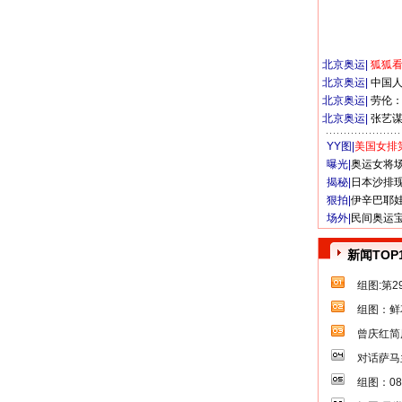
北京奥运
|
狐狐
北京奥运
|
中国
北京奥运
|
劳伦
北京奥运
|
张艺
YY图|
美国女排
曝光|
奥运女将
揭秘|
日本沙排
狠拍|
伊辛巴耶
场外|
民间奥运
新闻TOP
组图:第
组图：鲜
曾庆红简
对话萨马
组图：0