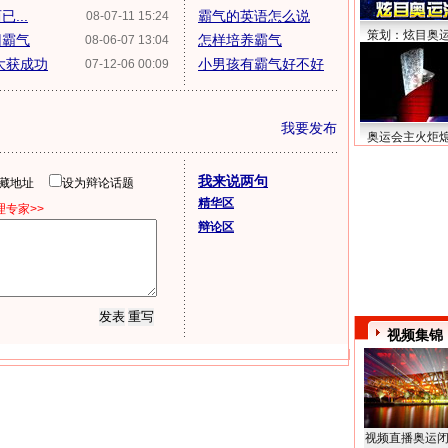
...
霸气的英语怎么说
08-07-11 15:24
策划：炫目奥
回霸气
怎样培养霸气
08-06-07 13:04
大获成功
小男孩有霸气好不好
07-12-06 00:09
我要发布
奥运会主火炬
我来说两句
隐藏地址
设为辩论话题
精华区
专家>>
辩论区
视频集锦
视频直播奥运