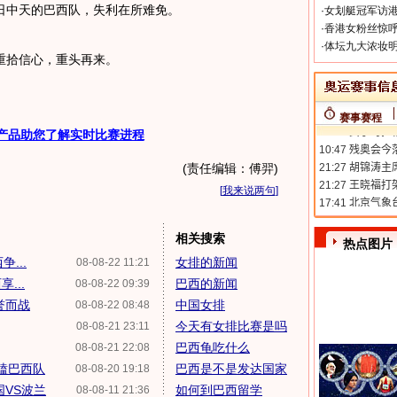
日中天的巴西队，失利在所难免。
·
女划艇冠军访港
·
香港女粉丝惊呼
·
体坛九大浓妆明
拾信心，重头再来。
赛事赛程
产品助您了解实时比赛进程
(责任编辑：傅羿)
[
我来说两句
]
相关搜索
热点图片
...
女排的新闻
08-08-22 11:21
...
巴西的新闻
08-08-22 09:39
誉而战
中国女排
08-08-22 08:48
今天有女排比赛是吗
08-08-21 23:11
巴西龟吃什么
08-08-21 22:08
死磕巴西队
巴西是不是发达国家
08-08-20 19:18
国VS波兰
如何到巴西留学
08-08-11 21:36