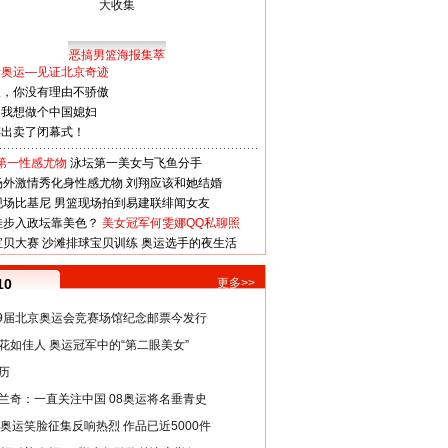
恶搞男篮海报集萃
看奥运—见证北京奇迹
人，你没有理由不骄傲
：我想做个中国媳妇
谋出卖了闭幕式！
第一性感尤物
泳坛第一美女与飞鱼分手
场外激情秀化身性感尤物
刘翔应该和她结婚
现场比基尼
男篮现场拍到易建联绯闻女友
娃步入政坛靠美色？
美女冠军何雯娜QQ私聊照
宝贝大赛
沙滩排球宝贝训练
奥运选手的夜生活
10
更多>>
29届北京奥运会竞赛场馆纪念邮票今发行
花如佳人 奥运冠军中的“第二眼美女”
历
兰奇：一直关注中国 08奥运将名垂青史
8奥运笑脸征集反响热烈 作品已近5000件