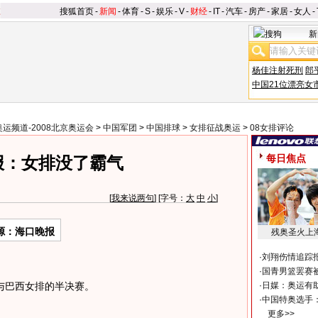
搜狐首页
-
新闻
-
体育
-
S
-
娱乐
-
V
-
财经
-
IT
-
汽车
-
房产
-
家居
-
女人
-
新
杨佳注射死刑
郎
中国21位漂亮女
奥运频道-2008北京奥运会
>
中国军团
>
中国排球
>
女排征战奥运
>
08女排评论
每日焦点
报：女排没了霸气
[
我来说两句
] [字号：
大
中
小
]
源：海口晚报
残奥圣火上
·
刘翔伤情追踪
·
国青男篮罢赛被
巴西女排的半决赛。
·
日媒：奥运有
·
中国特奥选手
更多>>