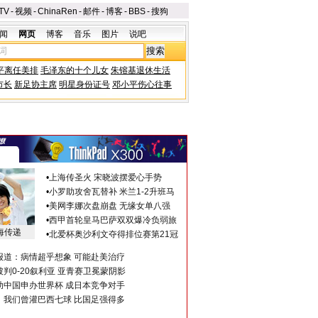
TV
-
视频
-
ChinaRen
-
邮件
-
博客
-
BBS
-
搜狗
闻
网页
博客
音乐
图片
说吧
平离任美排
毛泽东的十个儿女
朱镕基退休生活
市长
新足协主席
明星身份证号
邓小平伤心往事
•
上海传圣火 宋晓波摆爱心手势
•
小罗助攻舍瓦替补 米兰1-2升班马
•
美网李娜次盘崩盘 无缘女单八强
•
西甲首轮皇马巴萨双双爆冷负弱旅
海传递
•
北爱杯奥沙利文夺得排位赛第21冠
报道：病情超乎想象 可能赴美治疗
判0-20叙利亚 亚青赛卫冕蒙阴影
助中国申办世界杯 成日本竞争对手
：我们曾灌巴西七球 比国足强得多