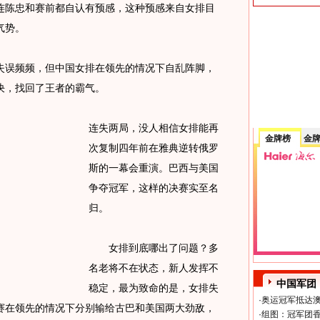
陈忠和赛前都自认有预感，这种预感来自女排目
气势。
误频频，但中国女排在领先的情况下自乱阵脚，
决，找回了王者的霸气。
连失两局，没人相信女排能再
金牌榜
金
次复制四年前在雅典逆转俄罗
斯的一幕会重演。巴西与美国
争夺冠军，这样的决赛实至名
归。
女排到底哪出了问题？多
名老将不在状态，新人发挥不
中国军团
稳定，最为致命的是，女排失
·
奥运冠军抵达澳
赛在领先的情况下分别输给古巴和美国两大劲敌，
·
组图：冠军团香