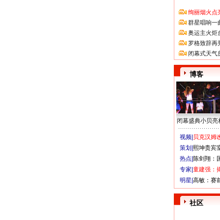
绚丽烟火点
群星唱响一
奥运主火炬
罗格致辞再
闭幕式天气
博客
闭幕盛典小贝亮
视频|
贝克汉姆改
策划|
熙坤贵宾
热点|
陈剑翔：
专家|
童建强：
明星|
高敏：赛
社区