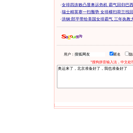
·
女排四连败凸显奥运危机 霸气回归巴西已
·
瑞士精英赛一扫颓势 女排横扫荷兰找
·
洪钢:郎平带给美国女排霸气 三年执教
用户：
匿名
*搜狗拼音输入法，中文处理