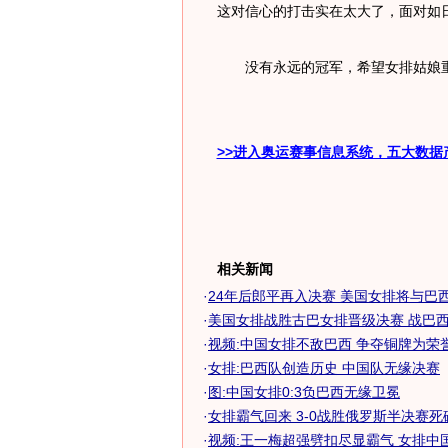
这对信心的打击实在太大了，面对如
没有永远的冠军，希望女排姑娘重
>>进入奥运赛事信息系统，五大数据
相关新闻
·
24年后郎平再入决赛 美国女排将与巴西争
·
美国女排战胜古巴女排晋级决赛 战巴西享
·
视频:中国女排不敌巴西 争夺铜牌为荣
·
女排:巴西队创造历史 中国队无缘决赛
·
图:中国女排0:3负巴西无缘卫冕
·
女排霸气回来 3-0战胜俄罗斯半决赛
·
视频:王一梅超强劈扣尽显霸气 女排中