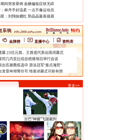
期间突发晕倒 血糖偏低症状无碍
：林丹手好温柔 一点不像运动员
星：刘翔抹腮红 郭晶晶最喜描眉
金牌榜
直播中心
资料库
更多>>
古巴"神腿"飞踹裁判