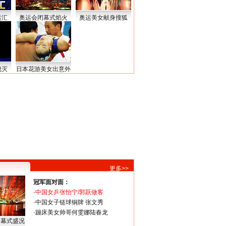
运汇
奥运会闭幕式焰火
奥运美女献身搜狐
熄灭
日本花游美女出意外
更多>>
冠军面对面：
·
中国女乒张怡宁/郭跃做客
·
中国女子链球铜牌 张文秀
·
蹦床美女帅哥何雯娜陆春龙
闭幕式盛况