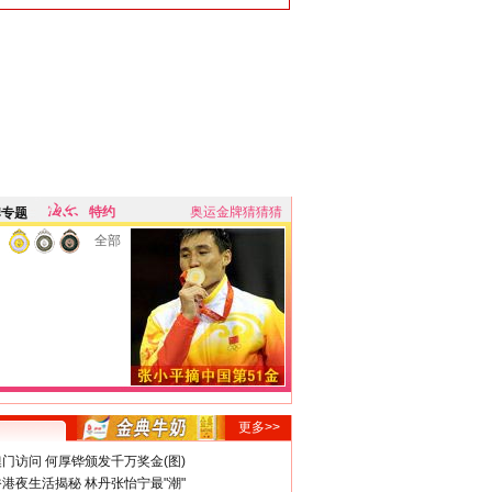
特约
奥运金牌猜猜猜
牌专题
全部
更多>>
门访问 何厚铧颁发千万奖金(图)
港夜生活揭秘 林丹张怡宁最"潮"