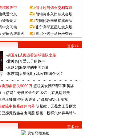
亮璀璨夜空
倒计时与焰火交相辉映
曲我爱北京
胡锦涛步入闭幕式会场
台缓缓熄灭
英国伦敦奉献接旗表演
秀中文问候
张宁高举五星红旗入场
良好适合观烟火
肯尼亚选手马拉松夺冠
更多>>
·
胡卫东
|
从奥运看篮球强队之路
·
孟关良
|
可爱儿子的趣事
·
卓越兄
|
篆刻里的中国力量
·
李东雷
|
后奥运时代我们期盼什么？
相
换形象损失9000万
篮坛美女隋菲菲军训英姿
室 ：萨马兰奇做客金台艺术馆
北京奥运最美
国球压轴快准很
孟关良：“路易”破水上魔咒
揭秘陈中接受改判内幕
胡紫微：无冕之王苏丽文
前已感觉吕鑫会出问题
杨杨：榜样集体乒乓球队
更多>>