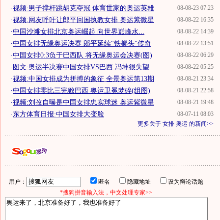
·
视频:男子撑杆跳胡克夺冠 体育世家的奥运英雄
08-08-23 07:23
·
视频:网友呼吁让郎平回国执教女排 奥运紫微星
08-08-22 16:35
·
中国沙滩女排北京奥运崛起 向世界巅峰水...
08-08-22 14:39
·
中国女排无缘奥运决赛 郎平延续"铁榔头"传奇
08-08-22 13:51
·
中国女排0:3负于巴西队 将无缘奥运会决赛(图)
08-08-22 06:29
·
图文:奥运半决赛中国女排VS巴西 冯坤很失望
08-08-22 05:25
·
视频:中国女排成为拼搏的象征 全景奥运第13期
08-08-21 23:34
·
中国女排零比三完败巴西 奥运卫冕梦碎(组图)
08-08-21 22:58
·
视频:刘孜自曝是中国女排忠实球迷 奥运紫微星
08-08-21 19:48
·
东方体育日报:中国女排大变脸
08-07-11 08:03
更多关于
女排 奥运
的新闻>>
用户：
匿名
隐藏地址
设为辩论话题
*搜狗拼音输入法，中文处理专家>>