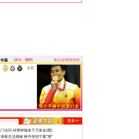
特约
奥运金牌猜猜猜
牌专题
全部
更多>>
门访问 何厚铧颁发千万奖金(图)
港夜生活揭秘 林丹张怡宁最"潮"