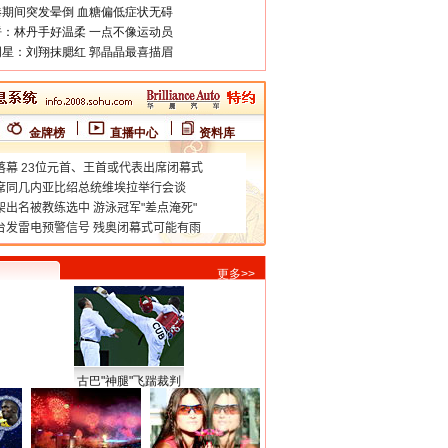
期间突发晕倒 血糖偏低症状无碍
：林丹手好温柔 一点不像运动员
星：刘翔抹腮红 郭晶晶最喜描眉
金牌榜
直播中心
资料库
更多>>
古巴"神腿"飞踹裁判