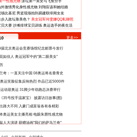
第一性感尤物
泳坛第一美女与飞鱼分手
场外激情秀化身性感尤物
刘翔应该和她结婚
现场比基尼
男篮现场拍到易建联绯闻女友
娃步入政坛靠美色？
美女冠军何雯娜QQ私聊照
宝贝大赛
沙滩排球宝贝训练
奥运选手的夜生活
10
更多>>
29届北京奥运会竞赛场馆纪念邮票今发行
花如佳人 奥运冠军中的“第二眼美女”
历
兰奇：一直关注中国 08奥运将名垂青史
8奥运笑脸征集反响热烈 作品已近5000件
类运动迎奥运 31脚少年劲跑总决赛举行
《35号投手温家宝》 披露访日故事(图)
出路大不同 入豪门成富翁各有各精彩
本奥运美女主播亮相 电眼朱唇性感尤物
翁人大演讲 获赠油画"我们的萨马兰奇"