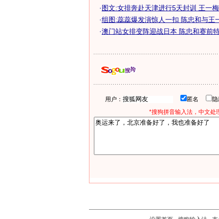
·
图文:女排奔赴天津进行5天封训 王一梅遥
·
组图:蕊蕊爆发演惊人一扣 陈忠和与王
·
澳门站女排变阵迎战日本 陈忠和赛前特训
用户：
匿名
*搜狗拼音输入法，中文处理