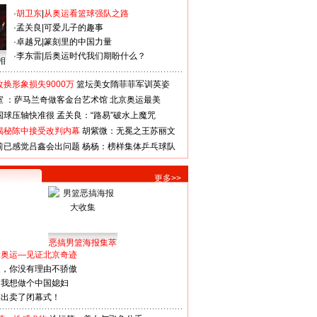
·
胡卫东
|
从奥运看篮球强队之路
·
孟关良
|
可爱儿子的趣事
·
卓越兄
|
篆刻里的中国力量
·
李东雷
|
后奥运时代我们期盼什么？
相
换形象损失9000万
篮坛美女隋菲菲军训英姿
室 ：萨马兰奇做客金台艺术馆
北京奥运最美
国球压轴快准很
孟关良：“路易”破水上魔咒
揭秘陈中接受改判内幕
胡紫微：无冕之王苏丽文
前已感觉吕鑫会出问题
杨杨：榜样集体乒乓球队
更多>>
恶搞男篮海报集萃
看奥运—见证北京奇迹
人，你没有理由不骄傲
：我想做个中国媳妇
谋出卖了闭幕式！