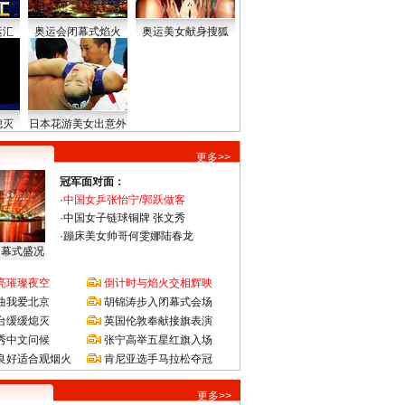
运汇
奥运会闭幕式焰火
奥运美女献身搜狐
熄灭
日本花游美女出意外
更多>>
冠军面对面：
·
中国女乒张怡宁/郭跃做客
·
中国女子链球铜牌 张文秀
·
蹦床美女帅哥何雯娜陆春龙
闭幕式盛况
亮璀璨夜空
倒计时与焰火交相辉映
曲我爱北京
胡锦涛步入闭幕式会场
台缓缓熄灭
英国伦敦奉献接旗表演
秀中文问候
张宁高举五星红旗入场
良好适合观烟火
肯尼亚选手马拉松夺冠
更多>>