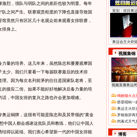
够激烈，强队与弱队之间的差距也较为明显。每年
策划：炫目奥
宁队之间产生。联赛观赏程度的下降也直接导致国
育馆竟然只有区区几十名观众前来观看女排联赛，
女排身上。
奥运会主火炬
视频集锦
力量的培养。这几年来，虽然陈忠和屡屡观摩国
子太少。我们只要看一下每届联赛最后的技术排
道理。因为每次名列前茅的往往是国家队老将，至
视频直播奥运
红的接应二传。如果不能好好地解决后备力量的培
绚丽烟火点
的话，中国女排的复兴之路也许会更加艰难。
群星唱响一
奥运主火炬
奥运铜牌，这很有可能是陈忠和及其带领的“黄金
罗格致辞再
闭幕式天气
我想中国人都会感谢这批队员和教练，他们让中国人
情结得以延续。我们衷心希望新一代的中国女排能
博客