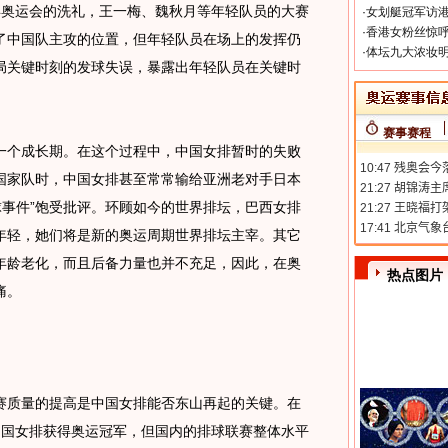
年奥运会的洗礼，王一梅、魏秋月等年轻队员的大赛
·
女划艇冠军访港
·
香港女粉丝惊呼
了中国队主攻的位置，但年轻队员在场上的发挥仍
·
体坛九大浓妆明
局关键时刻的发球失误，暴露出年轻队员在关键时
赛事赛程
个成长期。在这个过程中，中国女排暂时的失败
国家队时，中国女排甚至常常输给亚洲老对手日本
让球事件”饱受批评。环顾如今的世界排坛，巴西女排
年轻，她们将是新的奥运周期世界排坛主宰。其它
年龄老化，而且后备力量也并不充足，因此，在奥
热点图片
痛。
质量的提高是中国女排能否东山再起的关键。在
然中国女排获得奥运冠军，但国内的排球联赛整体水平