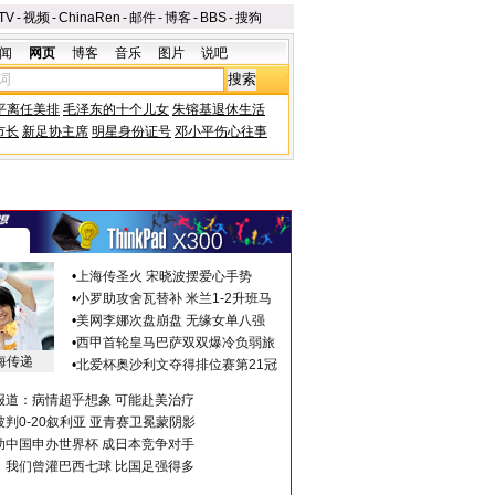
TV
-
视频
-
ChinaRen
-
邮件
-
博客
-
BBS
-
搜狗
闻
网页
博客
音乐
图片
说吧
平离任美排
毛泽东的十个儿女
朱镕基退休生活
市长
新足协主席
明星身份证号
邓小平伤心往事
•
上海传圣火 宋晓波摆爱心手势
•
小罗助攻舍瓦替补 米兰1-2升班马
•
美网李娜次盘崩盘 无缘女单八强
•
西甲首轮皇马巴萨双双爆冷负弱旅
海传递
•
北爱杯奥沙利文夺得排位赛第21冠
报道：病情超乎想象 可能赴美治疗
判0-20叙利亚 亚青赛卫冕蒙阴影
助中国申办世界杯 成日本竞争对手
：我们曾灌巴西七球 比国足强得多