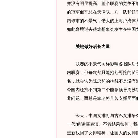
并没有明显提高。整个联赛的竞争不
的冠军似乎总在天津队、八一队和辽
内球市的不景气，偌大的上海卢湾体
如此窘境过去很难想象会发生在中国
关键做好后备力量
联赛的不景气同样影响各省队后备
内联赛，但每次都只能抱怨可挖的苗
名，就会认为陈忠和的抱怨不是没有
今国内还找不到第二个能够顶替周苏
养问题，而总是靠老将苦苦支撑局面
今天，中国女排将与古巴女排争夺
一代”的谢幕表演。不管结果如何，
重新找回了女排精神，让国人的女排