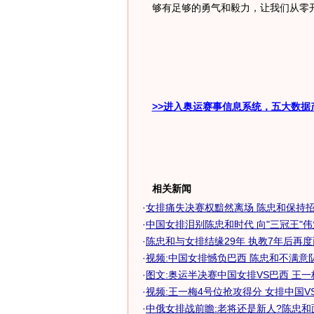
够有足够的勇气和毅力，让我们从零开
>>进入奥运赛事信息系统，五大数据
相关新闻
·
女排痛失决赛权黯然离场 陈忠和保持招牌
·
中国女排泪别陈忠和时代 向"三冠王"
·
陈忠和与女排结缘29年 执教7年后再
·
视频:中国女排憾负巴西 陈忠和不满意
·
图文:奥运半决赛中国女排VS巴西 王
·
视频:王一梅4号位抢攻得分 女排中国V
·
中俄女排战前瞻:老将还是新人?陈忠和