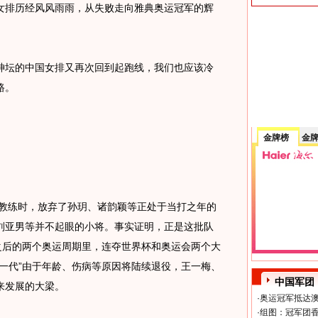
女排历经风风雨雨，从失败走向雅典奥运冠军的辉
神坛的中国女排又再次回到起跑线，我们也应该冷
路。
金牌榜
金
教练时，放弃了孙玥、诸韵颖等正处于当打之年的
刘亚男等并不起眼的小将。事实证明，正是这批队
之后的两个奥运周期里，连夺世界杯和奥运会两个大
一代”由于年龄、伤病等原因将陆续退役，王一梅、
中国军团
来发展的大梁。
·
奥运冠军抵达澳
·
组图：冠军团香