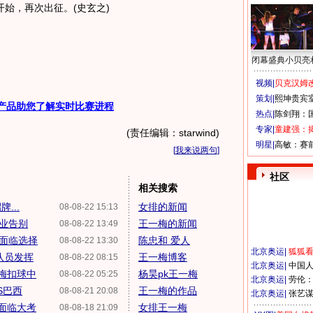
始，再次出征。(史玄之)
闭幕盛典小贝亮
视频|
贝克汉姆改
策划|
熙坤贵宾
产品助您了解实时比赛进程
热点|
陈剑翔：
专家|
童建强：
(责任编辑：starwind)
明星|
高敏：赛
[
我来说两句
]
社区
相关搜索
...
女排的新闻
08-08-22 15:13
伟业告别
王一梅的新闻
08-08-22 13:49
度面临选择
陈忠和 爱人
08-08-22 13:30
北京奥运
|
狐狐
队员发挥
王一梅博客
08-08-22 08:15
北京奥运
|
中国
一梅扣球中
杨昊pk王一梅
08-08-22 05:25
北京奥运
|
劳伦
S巴西
王一梅的作品
08-08-21 20:08
北京奥运
|
张艺
面临大考
女排王一梅
08-08-18 21:09