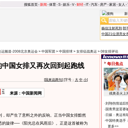
搜狐首页
-
新闻
-
体育
-
S
-
娱乐
-
V
-
财经
-
IT
-
汽车
-
房产
-
家居
-
女人
-
新
杨佳注射死刑
郎
中国21位漂亮女
奥运频道-2008北京奥运会
>
中国军团
>
中国排球
>
女排征战奥运
>
08女排评论
每日焦点
的中国女排又再次回到起跑线
[
我来说两句
] [字号：
大
中
小
]
来源：中国新闻网
残奥圣火上
·
刘翔伤情追踪
·
国青男篮罢赛被
利，却产生了意料之外的反响。正当中国女排黯然
·
日媒：奥运有
·
中国特奥选手
悉的旋律──《阳光总在风雨后》。正是这首被称为
更多>>