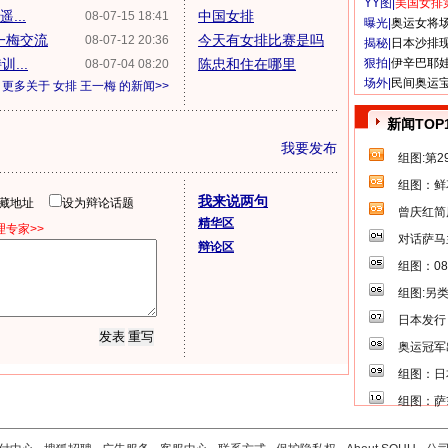
YY图|
美国女排
...
中国女排
08-07-15 18:41
曝光|
奥运女将
一梅交流
今天有女排比赛是吗
08-07-12 20:36
揭秘|
日本沙排
...
陈忠和住在哪里
狠拍|
伊辛巴耶
08-07-04 08:20
场外|
民间奥运
更多关于
女排 王一梅
的新闻>>
新闻TOP
我要发布
组图:第
组图：鲜
我来说两句
隐藏地址
设为辩论话题
曾庆红简
精华区
专家>>
对话萨马
辩论区
组图：0
组图:另
日本发行
奥运冠军
组图：日
组图：萨