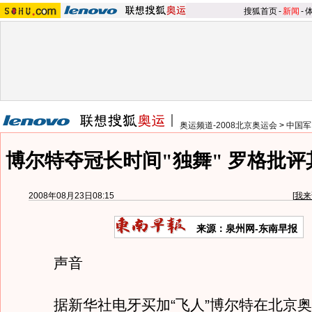
搜狐首页
-
新闻
-
奥运频道-2008北京奥运会
>
中国军
博尔特夺冠长时间"独舞" 罗格批
2008年08月23日08:15
[
我来
来源：泉州网-东南早报
声音
据新华社电牙买加“飞人”博尔特在北京奥