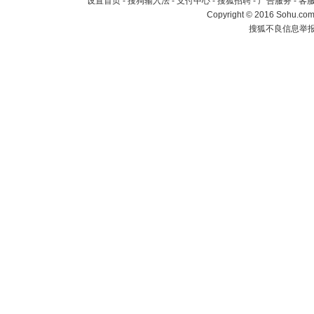
设置首页
-
搜狗输入法
-
支付中心
-
搜狐招聘
-
广告服务
-
客
Copyright
©
2016 Sohu.com 
搜狐不良信息举