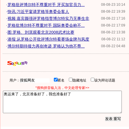
·
罗格批评博尔特不尊重对手 牙买加官员力...
08-08-23 10:14
·
快讯:习近平宴请罗格等奥委会客人
08-08-22 19:39
·
视频:嘉宾颜强评罗格指责博尔特实乃无事生非
08-08-22 17:16
·
罗格批博尔特不尊重对手 国际奥委会称不...
08-08-22 17:09
·
图:罗格、刘淇观看北京2008武术比赛
08-08-22 13:38
·
港报:从罗格公开批评博尔特看赛场金牌与风度
08-08-22 11:12
·
博尔特期待接力再创奇迹 罗格认为他不尊...
08-08-22 04:48
用户：
匿名
隐藏地址
设为辩论话题
*搜狗拼音输入法，中文处理专家>>