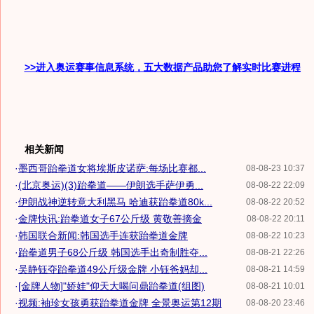
>>进入奥运赛事信息系统，五大数据产品助您了解实时比赛进程
相关新闻
·
墨西哥跆拳道女将埃斯皮诺萨:每场比赛都...
08-08-23 10:37
·
(北京奥运)(3)跆拳道——伊朗选手萨伊勇...
08-08-22 22:09
·
伊朗战神逆转意大利黑马 哈迪获跆拳道80k...
08-08-22 20:52
·
金牌快讯:跆拳道女子67公斤级 黄敬善摘金
08-08-22 20:11
·
韩国联合新闻:韩国选手连获跆拳道金牌
08-08-22 10:23
·
跆拳道男子68公斤级 韩国选手出奇制胜夺...
08-08-21 22:26
·
吴静钰夺跆拳道49公斤级金牌 小钰爸妈却...
08-08-21 14:59
·
[金牌人物]"娇娃"仰天大喝问鼎跆拳道(组图)
08-08-21 10:01
·
视频:袖珍女孩勇获跆拳道金牌 全景奥运第12期
08-08-20 23:46