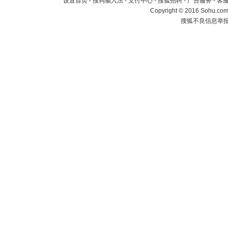
设置首页
-
搜狗输入法
-
支付中心
-
搜狐招聘
-
广告服务
-
客
Copyright
©
2016 Sohu.com 
搜狐不良信息举