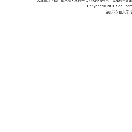
设置首页
-
搜狗输入法
-
支付中心
-
搜狐招聘
-
广告服务
-
客
Copyright
©
2016 Sohu.com 
搜狐不良信息举