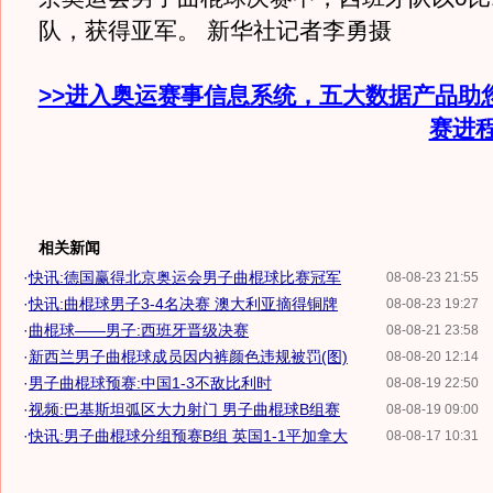
队，获得亚军。 新华社记者李勇摄
>>进入奥运赛事信息系统，五大数据产品助
赛进
相关新闻
·
快讯:德国赢得北京奥运会男子曲棍球比赛冠军
08-08-23 21:55
·
快讯:曲棍球男子3-4名决赛 澳大利亚摘得铜牌
08-08-23 19:27
·
曲棍球——男子:西班牙晋级决赛
08-08-21 23:58
·
新西兰男子曲棍球成员因内裤颜色违规被罚(图)
08-08-20 12:14
·
男子曲棍球预赛:中国1-3不敌比利时
08-08-19 22:50
·
视频:巴基斯坦弧区大力射门 男子曲棍球B组赛
08-08-19 09:00
·
快讯:男子曲棍球分组预赛B组 英国1-1平加拿大
08-08-17 10:31