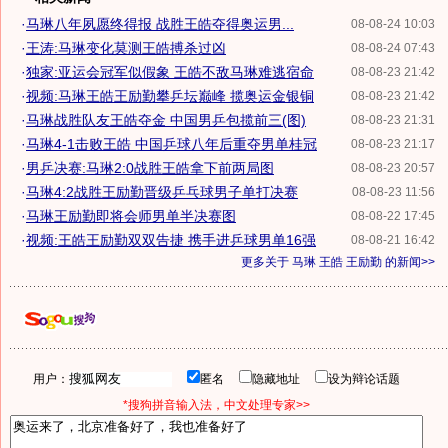
·
马琳八年夙愿终得报 战胜王皓夺得奥运男...
08-08-24 10:03
·
王涛:马琳变化莫测王皓搏杀过凶
08-08-24 07:43
·
独家:亚运会冠军似假象 王皓不敌马琳难逃宿命
08-08-23 21:42
·
视频:马琳王皓王励勤攀乒坛巅峰 揽奥运金银铜
08-08-23 21:42
·
马琳战胜队友王皓夺金 中国男乒包揽前三(图)
08-08-23 21:31
·
马琳4-1击败王皓 中国乒球八年后重夺男单桂冠
08-08-23 21:17
·
男乒决赛:马琳2:0战胜王皓拿下前两局图
08-08-23 20:57
·
马琳4:2战胜王励勤晋级乒乓球男子单打决赛
08-08-23 11:56
·
马琳王励勤即将会师男单半决赛图
08-08-22 17:45
·
视频:王皓王励勤双双告捷 携手进乒球男单16强
08-08-21 16:42
更多关于
马琳 王皓 王励勤
的新闻>>
用户：
匿名
隐藏地址
设为辩论话题
*搜狗拼音输入法，中文处理专家>>