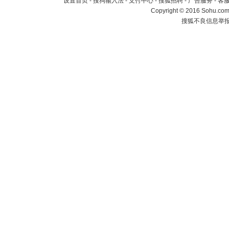
设置首页
-
搜狗输入法
-
支付中心
-
搜狐招聘
-
广告服务
-
客
Copyright
©
2016 Sohu.com 
搜狐不良信息举