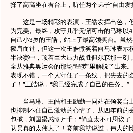
择了高高坐在看台上，听任两个弟子“自由发
这是一场精彩的表演，王皓发挥出色，但
为完美。最终，攻守几乎无懈可击的马琳以4
自己小3岁的王皓，站上了最高领奖台。虽然
擦肩而过，但这一次王皓微笑着向马琳表示
半决赛中，顶着巨大压力战胜佩尔森那一刻
全从雅典奥运会的那场“噩梦”里解脱了出来。
表现不错，一个人守住了一条线，把失去的
了！”王皓说，“我已经完成了自己的任务。”
当马琳、王皓和王励勤一同站在领奖台上
也抑制不住自己激动的心情了。从四年前的
包揽，刘国梁感慨万千：“简直太不可思议了
队员真的太伟大了！赛前我就说过，伟大的