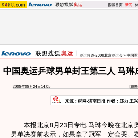
搜狐首页
-
新闻
-
奥运频道-2008北京奥运会
>
中国军
中国奥运乒球男单封王第三人 马琳
2008年08月24日14:05
[
我来
来源：舜网-济南日报 作者：郑力 王
本报北京8月23日专电 马琳今晚在北京
男单决赛前表示，如果拿了冠军一定会哭。