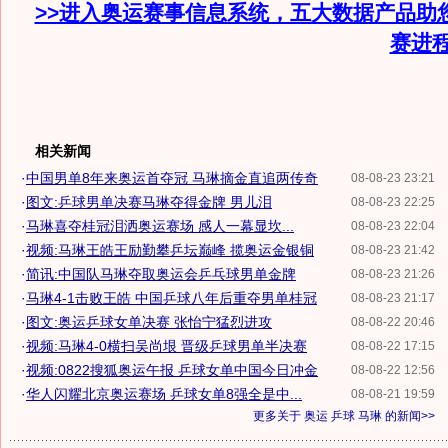
>>进入奥运赛事信息系统，五大数据产品助
赛进
相关新闻
·
中国男单8年来奥运首夺冠 马琳摘金直追两传奇
08-08-23 23:21
·
图文:乒球男单决赛马琳夺得金牌 男儿泪
08-08-23 22:25
·
马琳喜夺桂冠泪洒奥运赛场 感人一幕显坎...
08-08-23 22:04
·
视频:马琳王皓王励勤攀乒坛巅峰 揽奥运金银铜
08-08-23 21:42
·
简讯:中国队马琳夺取奥运会乒乓球男单金牌
08-08-23 21:26
·
马琳4-1击败王皓 中国乒球八年后重夺男单桂冠
08-08-23 21:17
·
图文:奥运乒球女单决赛 张怡宁猛烈进攻
08-08-22 20:46
·
视频:马琳4-0横扫吴尚垠 晋级乒球男单半决赛
08-08-22 17:15
·
视频:0822搜狐奥运午报 乒球女单中国今日冲金
08-08-22 12:56
·
华人闪耀北京奥运赛场 乒球女单8强全是中...
08-08-21 19:59
更多关于
奥运 乒球 马琳
的新闻>>