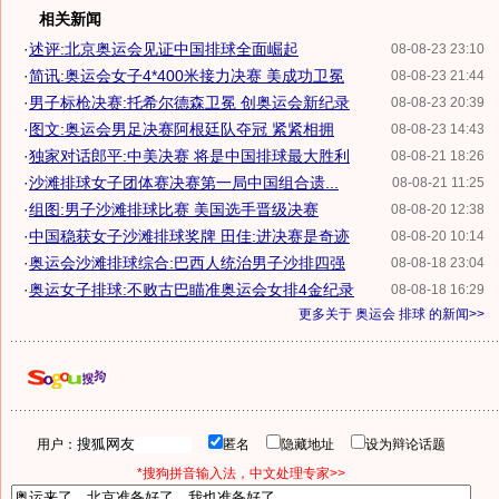
相关新闻
·
述评:北京奥运会见证中国排球全面崛起
08-08-23 23:10
·
简讯:奥运会女子4*400米接力决赛 美成功卫冕
08-08-23 21:44
·
男子标枪决赛:托希尔德森卫冕 创奥运会新纪录
08-08-23 20:39
·
图文:奥运会男足决赛阿根廷队夺冠 紧紧相拥
08-08-23 14:43
·
独家对话郎平:中美决赛 将是中国排球最大胜利
08-08-21 18:26
·
沙滩排球女子团体赛决赛第一局中国组合遗...
08-08-21 11:25
·
组图:男子沙滩排球比赛 美国选手晋级决赛
08-08-20 12:38
·
中国稳获女子沙滩排球奖牌 田佳:进决赛是奇迹
08-08-20 10:14
·
奥运会沙滩排球综合:巴西人统治男子沙排四强
08-08-18 23:04
·
奥运女子排球:不败古巴瞄准奥运会女排4金纪录
08-08-18 16:29
更多关于
奥运会 排球
的新闻>>
用户：
匿名
隐藏地址
设为辩论话题
*搜狗拼音输入法，中文处理专家>>