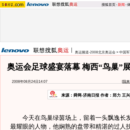
搜狐首页
-
新闻
-
奥运频道-2008北京奥运会
>
中国军
奥运会足球盛宴落幕 梅西“鸟巢”
2008年08月24日14:07
[
我来
来源：舜网-济南日报 作者：郑力 王
今天在鸟巢绿茵场上，留着一头飘逸长发
最耀眼的人物，他娴熟的盘带和精湛的过人