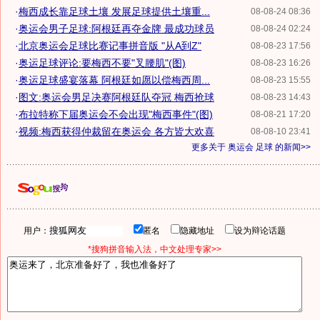
·
梅西成长靠足球土壤 发展足球提供土壤重...
08-08-24 08:36
·
奥运会男子足球:阿根廷再夺金牌 最成功球员
08-08-24 02:24
·
北京奥运会足球比赛记事拼音版 "从A到Z"
08-08-23 17:56
·
奥运足球评论:要梅西不要"叉腰肌"(图)
08-08-23 16:26
·
奥运足球盛宴落幕 阿根廷如愿以偿梅西周...
08-08-23 15:55
·
图文:奥运会男足决赛阿根廷队夺冠 梅西抢球
08-08-23 14:43
·
布拉特称下届奥运会不会出现"梅西事件"(图)
08-08-21 17:20
·
视频:梅西获得仲裁留在奥运会 各方皆大欢喜
08-08-10 23:41
更多关于
奥运会 足球
的新闻>>
用户：
匿名
隐藏地址
设为辩论话题
*搜狗拼音输入法，中文处理专家>>