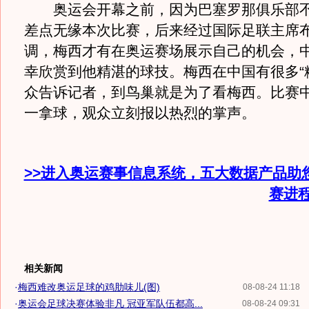
奥运会开幕之前，因为巴塞罗那俱乐部不
差点无缘本次比赛，后来经过国际足联主席
调，梅西才有在奥运赛场展示自己的机会，
幸欣赏到他精湛的球技。梅西在中国有很多“
众告诉记者，到鸟巢就是为了看梅西。比赛
一拿球，观众立刻报以热烈的掌声。
>>进入奥运赛事信息系统，五大数据产品助
赛进
相关新闻
·
梅西难改奥运足球的鸡肋味儿(图)
08-08-24 11:18
·
奥运会足球决赛体验非凡 冠亚军队伍都高...
08-08-24 09:31