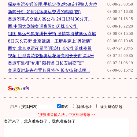
·
探秘奥运交通管理:手机定位2秒确定报警人方位
08-08-25 08:58
·
新闻分析:如何延续奥运交通的精髓(图)
08-08-24 16:38
·
奥运闭幕式交通方案公布 24日13时30分开...
08-08-21 16:15
·
图:中国大剧院奥运夜景灯闪烁长安街
08-08-16 22:20
·
组图:奥运气氛充满长安街 激情等待被奥运点燃
08-08-08 15:50
·
8日东长安街 北京饭店、王府井穿上"奥运装"
08-08-08 10:45
·
图文:北京奥运夜景照明试灯 长安街沿线夜景
08-07-24 23:45
·
视频:巨型青花瓷瓶奥运花坛亮相长安街 高4米
08-07-22 09:35
·
奥运车道很"专用" 限行首日长安街变"宽"
08-07-21 06:19
·
奥运赛时花卉布置各具特色 长安街鲜花摆...
07-09-08 16:42
用户：
匿名
隐藏地址
设为辩论话题
*搜狗拼音输入法，中文处理专家>>