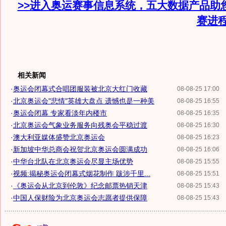
>>进入奥运赛事信息系统，五大数据产品助
赛进
相关新闻
·
奥运会闭幕式合唱团服装被北京大红门收藏
08-08-25 17:00
·
北京奥运会"悲情"英雄大盘点 遗憾也是一种美
08-08-25 16:55
·
奥运会闭幕 专家看淡年内楼市
08-08-25 16:35
·
北京奥运会气象业务服务向残奥会平稳过渡
08-08-25 16:30
·
澳大利亚媒体盛赞北京奥运会
08-08-25 16:23
·
新加坡中华总商会祝贺北京奥运会圆满成功
08-08-25 16:06
·
中华台北队在北京奥运会尽显主场优势
08-08-25 15:55
·
视频:揭秘奥运会闭幕式烟花制作 跋涉千里...
08-08-25 15:51
·
《奥运会从北京到伦敦》纪念邮票热销天津
08-08-25 15:43
·
中国人保财险为北京奥运会志愿者提供保障
08-08-25 15:43