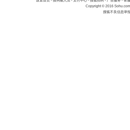
设置首页
-
搜狗输入法
-
支付中心
-
搜狐招聘
-
广告服务
-
客
Copyright
©
2016 Sohu.com 
搜狐不良信息举