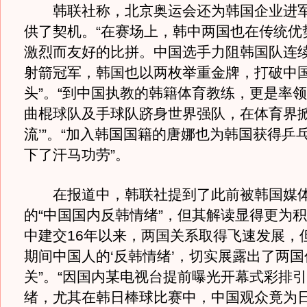
韩联社称，北京奥运会还为韩国企业进军
供了契机。“在赛场上，韩中两国也在传统优
激烈而友好的比拼。中国选手力阻韩国队连续
射箭冠军，韩国也以两枚举重金牌，打破中国
头”。“到中国执教的韩籍体育教练，更是率
曲棍球队及手球队跻身世界强队，在体育界掀
流’”。“加入韩国国籍的唐娜也为韩国获得乒
下了汗马功劳”。
在报道中，韩联社提到了此前被韩国媒体
的“中国国内反韩情绪”，但其解读显得更为积
中建交16年以来，两国关系取得飞速发展，
期间中国人的‘反韩情绪’，切实展露出了两
关”。“因国内某电视台提前曝光开幕式彩排
绪，尤其在韩日棒球比赛中，中国观众竟为