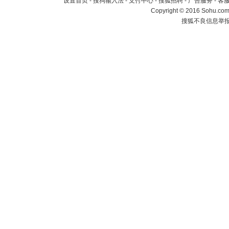
设置首页
-
搜狗输入法
-
支付中心
-
搜狐招聘
-
广告服务
-
客
Copyright
©
2016 Sohu.com 
搜狐不良信息举