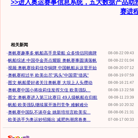
>>进入奥运赛事信息系统，五大数据产品助
赛进
相关新闻
·
奥帆赛趣事多:帆船高手竟晕船 众多情侣同摘牌
08-08-22 09:43
·
帆船综述:中国夺金亮点耀眼 奥帆赛事圆满落帆
08-08-22 01:04
·
视频:奥帆赛徐莉佳夺铜牌 中国帆船从这里开始
08-08-20 07:12
·
奥帆赛程过半 欧美出尽"风头"中国需"借风"
08-08-19 07:59
·
图文:帆船爱好者关注奥帆赛 大坝上人头攒动
08-08-16 21:47
·
奥帆赛中国小将徐莉佳发挥欠佳 欧美强队...
08-08-13 22:58
·
图文:奥帆赛进入第三比赛日 49人级帆船在归航
08-08-11 23:39
·
帆船:欧美强队继续展开激烈竞争 难解难分
08-08-10 20:32
·
奥帆赛中国队不谈夺金 姚新培坦言欧美实...
08-08-06 21:31
·
欧美选手为奥运妙招频出 减肥热潮席卷奥...
07-08-17 00:33