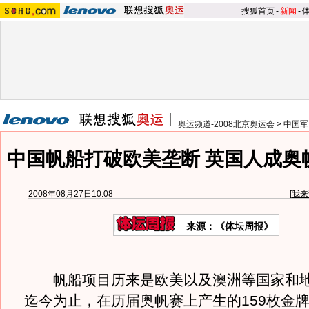
搜狐首页
-
新闻
-
奥运频道-2008北京奥运会
>
中国军
中国帆船打破欧美垄断 英国人成奥
2008年08月27日10:08
[
我来
来源：《体坛周报》
帆船项目历来是欧美以及澳洲等国家和地
迄今为止，在历届奥帆赛上产生的159枚金牌