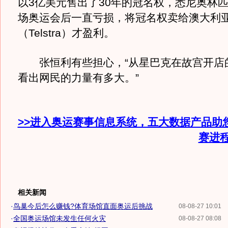
以3亿美元售出了30年的冠名权，悉尼奥林
场奥运会后一直亏损，将冠名权卖给澳大利
（Telstra）才盈利。
张恒利有些担心，“从星巴克在故宫开店
看出网民的力量有多大。”
>>进入奥运赛事信息系统，五大数据产品助
赛进
相关新闻
·
鸟巢今后怎么赚钱?体育场馆直面奥运后挑战
08-08-27 10:01
·
全国奥运场馆未发生任何火灾
08-08-27 08:08