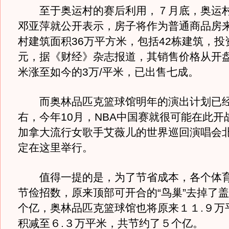
至于奥运村的赛后利用，７月底，奥运村
邓亚萍就公开表示，房子将作为普通商品房
村建筑面积36万平方米，包括42栋建筑，投
元，据《财经》杂志报道，其销售价格从开盘初
米涨至如今的3万/平米，已出售七成。
而奥林品匹克篮球馆明年的演出计划已经
右，今年10月，NBA中国赛就很可能在此开战
加拿大流行女歌手艾薇儿的世界巡回演唱会
定在这里举行。
值得一提的是，为了节省成本，各个体育
节俭招数，原来顶部可开合的“鸟巢”去掉了盖
个亿，奥林品匹克篮球馆也将原来１１.９万
积减至６.３万平米，共节约了５个亿。