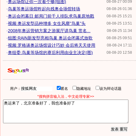
·
奥运场馆让你一次看个够(组图)
08-08-27 00:09
·
鸟巢等奥运场馆昨起向残奥会场馆转场
08-08-26 01:36
·
奥运会闭幕日 邮局门前千人排队求鸟巢原地戳
08-08-25 15:21
·
视频:奥运发型品种增多 女生风靡"鸟巢"头
08-08-25 13:51
·
2008年奥运营销方案之游展厅讲鸟巢 赏名...
08-08-25 11:34
·
组图:RAIN新发型亮相鸟巢 奥运会闭幕式放歌
08-08-25 09:51
·
视频:罗格谈奥运场馆设计巧妙 会后将天天使用
08-08-24 17:11
·
奥组委:鸟巢等场馆的赛后利用由业主决定(图)
08-08-20 12:58
用户：
匿名
隐藏地址
设为辩论话题
*搜狗拼音输入法，中文处理专家>>