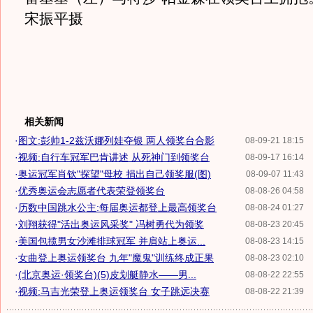
宋振平摄
相关新闻
·
图文:彭帅1-2兹沃娜列娃夺银 两人领奖台合影
08-09-21 18:15
·
视频:自行车冠军巴肯讲述 从死神门到领奖台
08-09-17 16:14
·
奥运冠军肖钦"探望"母校 捐出自己领奖服(图)
08-09-07 11:43
·
优秀奥运会志愿者代表荣登领奖台
08-08-26 04:58
·
历数中国跳水公主:每届奥运都登上最高领奖台
08-08-24 01:27
·
刘翔获得"活出奥运风采奖" 冯树勇代为领奖
08-08-23 20:45
·
美国包揽男女沙滩排球冠军 并肩站上奥运...
08-08-23 14:15
·
女曲登上奥运领奖台 九年"魔鬼"训练终成正果
08-08-23 02:10
·
(北京奥运·领奖台)(5)皮划艇静水——男...
08-08-22 22:55
·
视频:马吉光荣登上奥运领奖台 女子跳远决赛
08-08-22 21:39