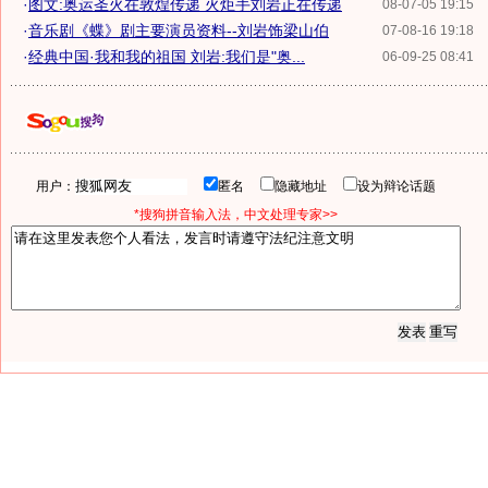
·
图文:奥运圣火在敦煌传递 火炬手刘岩正在传递
08-07-05 19:15
·
音乐剧《蝶》剧主要演员资料--刘岩饰梁山伯
07-08-16 19:18
·
经典中国·我和我的祖国 刘岩:我们是"奥...
06-09-25 08:41
用户：
匿名
隐藏地址
设为辩论话题
*搜狗拼音输入法，中文处理专家>>