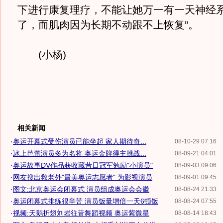
下进行康复理疗，不能让她万一有一天神经
了，而肌肉因为长期不动跟不上恢复”。
(小杨)
相关新闻
·
奥运开幕式受伤演员已能坐起 家人期待奇...
08-10-29 07:16
·
冰上芭蕾演员多为名将 奥运金牌得主挑战...
08-09-21 04:01
·
奥运故事DV作品获收藏昔日冠军勉励"小演员"
08-09-03 09:06
·
网友搜出救老外"最美奥运志愿者" 为影视演员
08-09-01 09:45
·
图文:北京奥运会闭幕式 演员组成奥运会会徽
08-08-24 21:33
·
奥运闭幕式排练很辛苦 演员饭量增倍一天6顿饭
08-08-24 07:55
·
视频:天鹅折翅刘岩往昔舞蹈视频 奥运紫微星
08-08-14 18:43