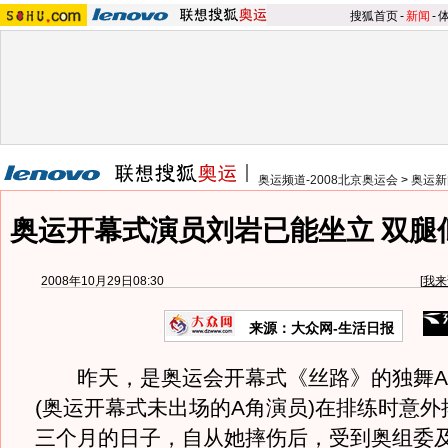
搜狐首页
-
新闻
-
奥运频道-2008北京奥运会
>
奥运新
奥运开幕式演员刘岩已能坐立 双腿
2008年10月29日08:30
[
我来
来源：大众网-生活日报
昨天，是奥运会开幕式《丝路》的独舞A
(奥运开幕式未出场的A角演员)在排练时意
三个月的日子，自从她摔伤后，受到奥组委