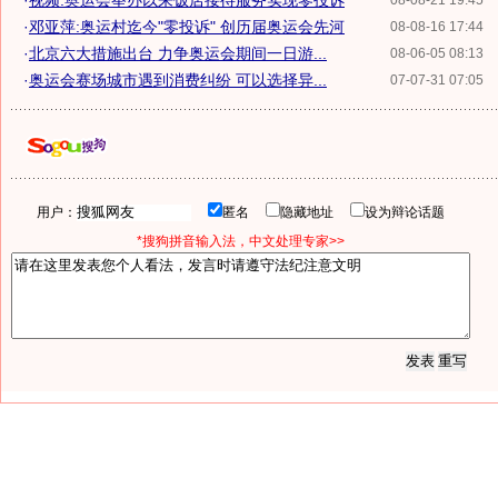
·
视频:奥运会举办以来饭店接待服务实现零投诉
08-08-21 19:45
·
邓亚萍:奥运村迄今"零投诉" 创历届奥运会先河
08-08-16 17:44
·
北京六大措施出台 力争奥运会期间一日游...
08-06-05 08:13
·
奥运会赛场城市遇到消费纠纷 可以选择异...
07-07-31 07:05
用户：
匿名
隐藏地址
设为辩论话题
*搜狗拼音输入法，中文处理专家>>