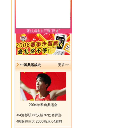
张娟娟山东开课“授徒”
中国奥运战史
更多
>>
2004年雅典奥运会
·
84洛杉矶
88汉城
92巴塞罗那
·
96亚特兰大
2000悉尼
04雅典