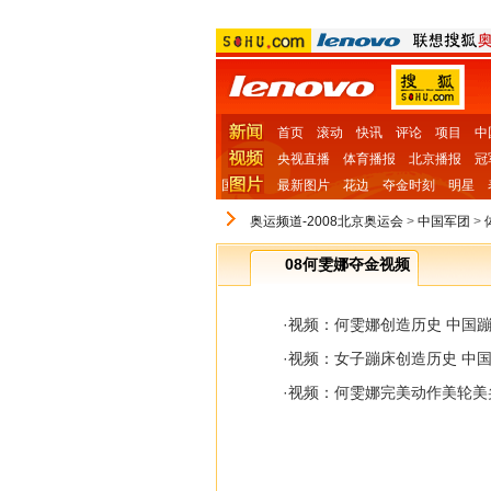
首页
滚动
快讯
评论
项目
中
央视直播
体育播报
北京播报
冠
国
最新图片
花边
夺金时刻
明星
奥运频道-2008北京奥运会
>
中国军团
>
08何雯娜夺金视频
·
视频：何雯娜创造历史 中国
·
视频：女子蹦床创造历史 中
·
视频：何雯娜完美动作美轮美