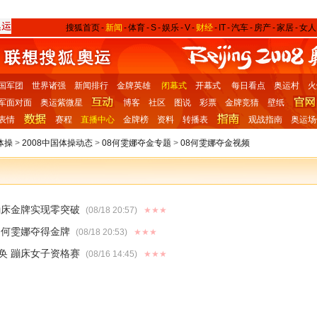
搜狐首页
-
新闻
-
体育
-
S
-
娱乐
-
V
-
财经
-
IT
-
汽车
-
房产
-
家居
-
女人
国军团
世界诸强
新闻排行
金牌英雄
闭幕式
开幕式
每日看点
奥运村
火
军面对面
奥运紫微星
博客
社区
图说
彩票
金牌竞猜
壁纸
表情
赛程
直播中心
金牌榜
资料
转播表
观战指南
奥运场
体操
>
2008中国体操动态
>
08何雯娜夺金专题
>
08何雯娜夺金视频
蹦床金牌实现零突破
(08/18 20:57)
★★★
国何雯娜夺得金牌
(08/18 20:53)
★★★
奂 蹦床女子资格赛
(08/16 14:45)
★★★