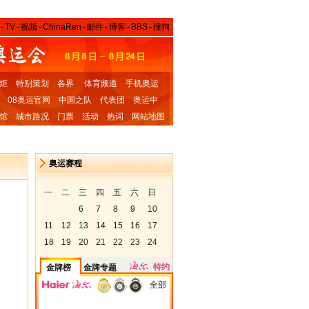
-
TV
-
视频
-
ChinaRen
-
邮件
-
博客
-
BBS
-
搜狗
炬
特别策划
各界
体育频道
手机奥运
08奥运官网
中国之队
代表团
奥运中
馆
城市路况
门票
活动
热词
网站地图
奥运赛程
一
二
三
四
五
六
日
6
7
8
9
10
11
12
13
14
15
16
17
18
19
20
21
22
23
24
特约
金牌榜
金牌专题
全部