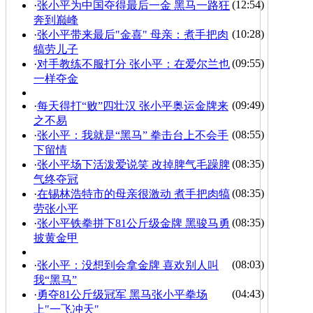
(12:54)
·
张小平为中国夺得最后一金 黑马一路狂
奔到巅峰
(10:28)
·
张小平带来最后"金喜" 母亲：煮手把肉
犒劳儿子
(09:55)
·
对手教练不服打分 张小平：在爱尔兰也
一样夺金
(09:49)
·
每天得打“败”四壮汉 张小平奥运金牌来
之不易
(08:55)
·
张小平：我就是“黑马” 拳击台上不会手
下留情
(08:35)
·
张小平场下活泼爱说笑 改掉脾气毛躁脾
气终夺冠
(08:35)
·
在锡林浩特市的母亲很激动 煮手把肉犒
劳张小平
(08:35)
·
张小平铁拳拼下81公斤级金牌 黑骏马勇
披黄金甲
(08:03)
·
张小平：没想到会拿金牌 喜欢别人叫
我“黑马”
(04:43)
·
勇夺81公斤级冠军 黑马张小平拳场
上"一飞冲天"