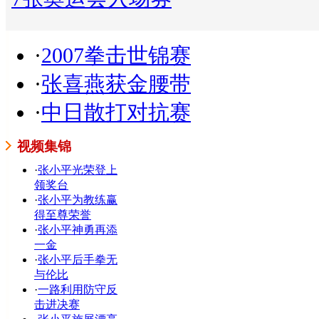
·
2007拳击世锦赛
·
张喜燕获金腰带
·
中日散打对抗赛
视频集锦
·
张小平光荣登上
领奖台
·
张小平为教练赢
得至尊荣誉
·
张小平神勇再添
一金
·
张小平后手拳无
与伦比
·
一路利用防守反
击进决赛