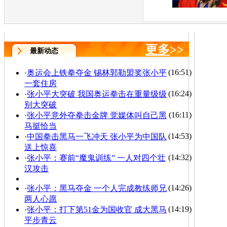
更多
>>
最新动态
(16:51)
·
奥运会上铁拳夺金 锡林郭勒盟奖张小平
一套住房
(16:24)
·
张小平大突破 我国奥运拳击在重量级级
别大突破
(16:11)
·
张小平意外夺拳击金牌 觉媒体叫自己黑
马挺恰当
(14:53)
·
中国拳击黑马一飞冲天 张小平为中国队
送上惊喜
(14:32)
·
张小平：赛前“魔鬼训练” 一人对四个壮
汉攻击
(14:26)
·
张小平：黑马夺金 一个人完成教练师兄
两人心愿
(14:19)
·
张小平：打下第51金为国收官 成大黑马
平步青云