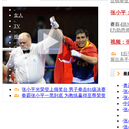
世锦赛亚
家居
-
张小平
女人
-
赛后-[
跪
TV
[
力助恩
-
视频
视频：
-
ChinaRen
-
[
后
邮件
展出杀手
-
博客
最
-
BBS
·
奥
-
张小平光荣登上领奖台 男子拳击81级决赛
搜狗
·
张
拳霸张小平一黑到底 为教练赢得至尊荣誉
·
张
·
中
·
张
·
张
·
张