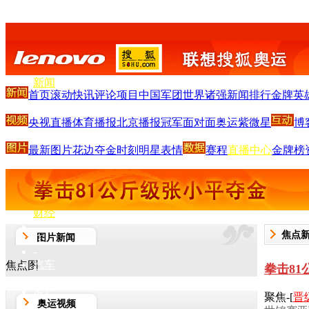
搜狐首页
-
新闻
首页
滚动
快讯
评论
项目
中国军团
世界诸强
新闻排行
金牌英
-
体育
央视直播
体育播报
北京播报
冠军面对面
奥运紫微星
博
-
S
-
最新图片
花边
夺金时刻
明星
表情
赛程
直播中心
金牌榜
娱乐
-
V
-
财经
-
焦点
图片新闻
IT
-
汽车
焦点图
拳击81
-
房产
聚焦-[
晋
奥运视频
-