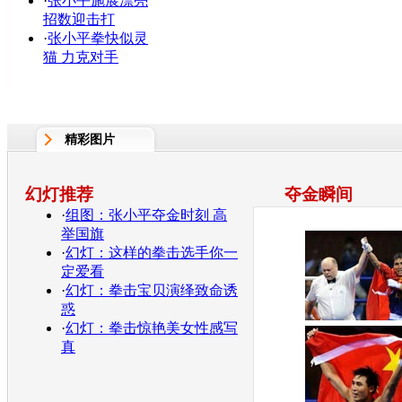
·
张小平施展漂亮
招数迎击打
·
张小平拳快似灵
猫 力克对手
精彩图片
幻灯推荐
夺金瞬间
·
组图：张小平夺金时刻 高
举国旗
·
幻灯：这样的拳击选手你一
定爱看
·
幻灯：拳击宝贝演绎致命诱
惑
·
幻灯：拳击惊艳美女性感写
真