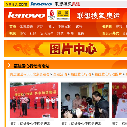
首页
体育频道
滚动
图片
中国军团
诸强
资料库
赛程
视频
博客
社区
我说两句
彩票
明星
花边
奥运开幕式
奥
福娃爱心行动海南站
奥运频道-2008北京奥运会
>
奥运活动
>
福娃爱心行动
>
福娃爱心行动图片
>
图文：福娃爱心传递走进海
图文：福娃爱心传递走进海
图文：福