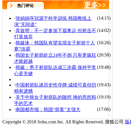
更多
>>
热门评论
(14:15)
·
张娟娟夺冠源于科学训练 韩国教练上
演"无间道"
(14:02)
·
库兹明：不一定参加下届奥运 但射击不
打算放弃
(16:26)
·
韩媒体：韩国队有望实现女子射箭个人
赛7连霸
(20:58)
·
韩国女子射箭屹立24年不倒 只有更疯狂
才能超越
(19:48)
·
韩媒：男子射箭队达成三连霸 保持平常
心是关键
(19:43)
·
中国射箭队谈历史性夺牌 成绩可喜但仍
稍有遗憾
(19:19)
·
关于中韩女子射箭队的随想 禅的思想和
手的艺术
(17:06)
·
南国都市报：韩国“箭客”太强大
Copyright © 2018 Sohu.com Inc. All Rights Reserved. 搜狐公司
版