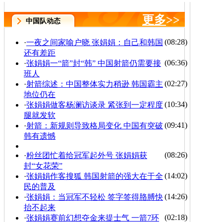
更多
>>
中国队动态
(08:28)
·
一夜之间家喻户晓 张娟娟：自己和韩国
还有差距
(06:36)
·
张娟娟一“箭”封“韩” 中国射箭仍需要接
班人
(02:27)
·
射箭综述：中国整体实力稍逊 韩国霸主
地位仍在
(10:34)
·
张娟娟做客杨澜访谈录 紧张到一定程度
腿就发软
(09:41)
·
射箭：新规则导致格局变化 中国有突破
韩有遗憾
(08:26)
·
粉丝团忙着给冠军起外号 张娟娟获
封“女花荣”
(14:02)
·
张娟娟作客搜狐 韩国射箭的强大在于全
民的普及
(14:26)
·
张娟娟：当冠军不轻松 签字签得胳膊快
抬不起来
(02:18)
·
张娟娟赛前幻想夺金来提士气 一箭7环