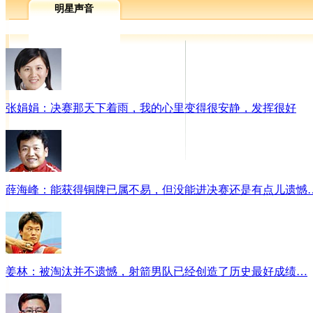
明星声音
张娟娟：决赛那天下着雨，我的心里变得很安静，发挥很好
薛海峰：能获得铜牌已属不易，但没能进决赛还是有点儿遗憾
姜林：被淘汰并不遗憾，射箭男队已经创造了历史最好成绩…