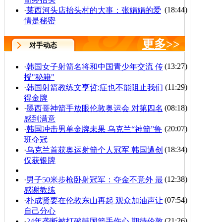
(18:44)
·
莱西河头店抬头村的大事：张娟娟的爱
情是秘密
更多
>>
对手动态
(13:27)
·
韩国女子射箭名将和中国青少年交流 传
授"秘籍"
(11:29)
·
韩国射箭教练文亨哲:症也不能阻止我们
得金牌
(08:18)
·
墨西哥神箭手放眼伦敦奥运会 对第四名
感到满意
(20:07)
·
韩国冲击男单金牌未果 乌克兰“神箭”鲁
班夺冠
(18:34)
·
乌克兰首获奥运射箭个人冠军 韩国遭创
仅获银牌
(12:38)
·
男子50米步枪卧射冠军：夺金不意外 最
感谢教练
(07:54)
·
朴成贤要在伦敦东山再起 观众加油声让
自己分心
(21:26)
·
24年垄断被打破韩国箭手伤心 期待伦敦