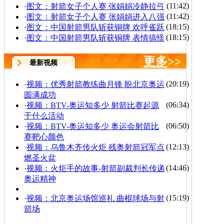
(11:42)
·
图文：射箭女子个人赛 张娟娟冷静拉弓
(11:42)
·
图文：射箭女子个人赛 张娟娟进入八强
(18:15)
·
图文：中国射箭男队斩获铜牌 欢呼雀跃
(18:15)
·
图文：中国射箭男队斩获铜牌 表情搞怪
更多
>>
最新视频
(20:19)
·
视频：优秀射箭教练曲月锋 盼北京奥运
圆满成功
(06:34)
·
视频：BTV-奥运知多少 射箭比赛起源
于什么活动
(06:50)
·
视频：BTV-奥运知多少 奥运会射箭比
赛靶心颜色
(12:13)
·
视频：乌鲁木齐传火炬 残奥射箭冠军点
燃圣火盆
(14:46)
·
视频：火炬手的故事-射箭副裁判长传递
奥运精神
(15:19)
·
视频：北京奥运场馆巡礼 曲棍球场与射
箭场