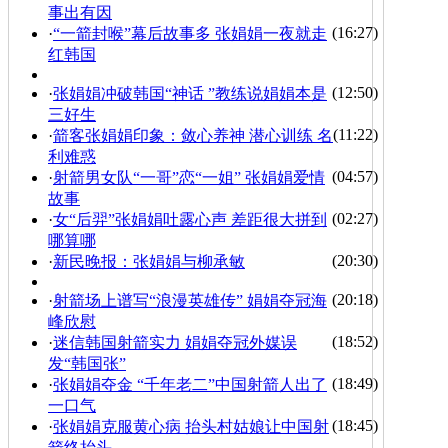
事出有因
(16:27)
·
“一箭封喉”幕后故事多 张娟娟一夜就走
红韩国
(12:50)
·
张娟娟冲破韩国“神话 ”教练说娟娟本是
三好生
(11:22)
·
箭客张娟娟印象：敛心养神 潜心训练 名
利难惑
(04:57)
·
射箭男女队“一哥”恋“一姐” 张娟娟爱情
故事
(02:27)
·
女“后羿”张娟娟吐露心声 差距很大拼到
哪算哪
(20:30)
·
新民晚报：张娟娟与柳承敏
(20:18)
·
射箭场上谱写“浪漫英雄传” 娟娟夺冠海
峰欣慰
(18:52)
·
迷信韩国射箭实力 娟娟夺冠外媒误
发“韩国张”
(18:49)
·
张娟娟夺金 “千年老二”中国射箭人出了
一口气
(18:45)
·
张娟娟克服黄心病 抬头村姑娘让中国射
箭终抬头