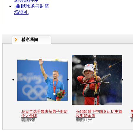
·
曲棍球场与射箭
场巡礼
精彩瞬间
乌克兰选手鲁班获男子射箭
张娟娟射下中国奥运历史首
个人金牌
枚射箭金牌
套图5张
套图11张