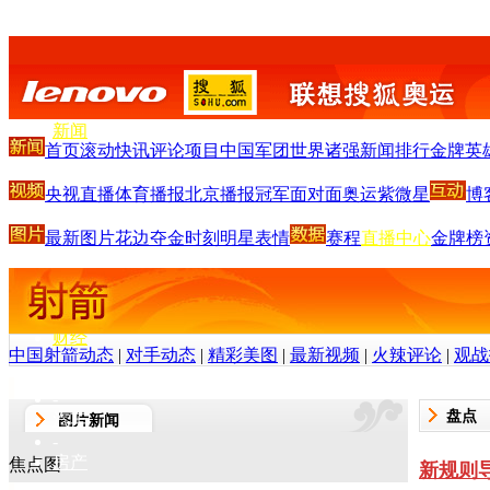
搜狐首页
-
新闻
首页
滚动
快讯
评论
项目
中国军团
世界诸强
新闻排行
金牌英
-
体育
央视直播
体育播报
北京播报
冠军面对面
奥运紫微星
博
-
S
-
最新图片
花边
夺金时刻
明星
表情
赛程
直播中心
金牌榜
娱乐
-
V
-
财经
中国射箭动态
|
对手动态
|
精彩美图
|
最新视频
|
火辣评论
|
观战
-
IT
-
盘点
汽车
图片新闻
-
房产
焦点图
新规则
-