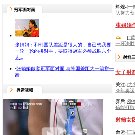
家居
辉煌-[
一
冠军面对面
-
队努力创
女人
-
张娟娟
TV
-
[
“
视频
一环决胜
-
张娟娟：和韩国队差距是很大的，自己想我要
ChinaRen
一轮一轮的拼对手，要取得冠军必须战胜六个
-
人...
射箭
邮件
-
·
张娟娟做客冠军面对面 与韩国差距大一箭拼一
女子射
博客
箭
-
BBS
关注-[
力
-
奥运视频
36年奥运
搜狗
赛后-[
张
信能打败
射箭女
命运-[
三