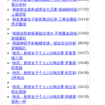
奥运弥补
(17:35)
·
韩射箭女皇朴成贤全力卫冕 张娟娟对战
上届冠军
(14:14)
·
韩名将破女子射箭奥运纪录 三将合围欲
悉尼重现
(13:05)
·
韩国全民射箭基础太强大 不惜重金训练
超级疯狂
(09:56)
·
韩国神箭手朴敬模笑谈：能在百步外射
穿铜钱孔
(16:57)
·
快讯：射箭女子个人1/16淘汰赛 罗曼晋
级八强
(16:49)
·
快讯：射箭女子个人1/32淘汰赛 罗曼获
胜晋级
(16:30)
·
快讯：射箭女子个人1/32淘汰赛 科瓦利
2环胜出
(16:22)
·
快讯：射箭女子个人1/32淘汰赛 权云实
胜出晋级
(16:18)
·
快讯：射箭女子个人1/16淘汰赛 阿维蒂
亚胜一环