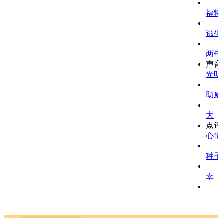
福
逃
两
声音
光
助
大
点评
心
种
幸