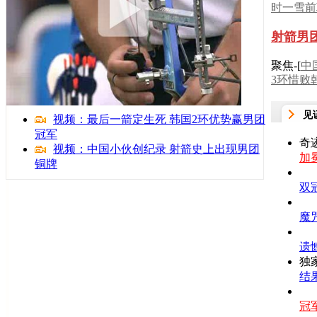
时一雪前
射箭男
聚焦-[
中
3环惜败
见
视频：最后一箭定生死 韩国2环优势赢男团
冠军
奇迹
视频：中国小伙创纪录 射箭史上出现男团
加
铜牌
双
魔
遗
独家
结
冠