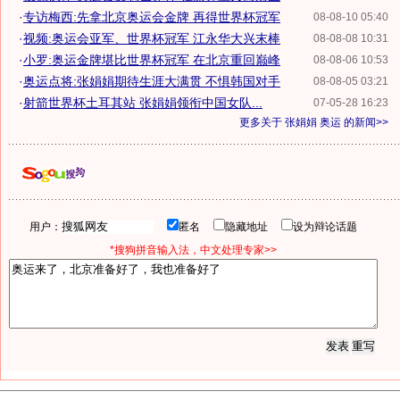
·
专访梅西:先拿北京奥运会金牌 再得世界杯冠军
08-08-10 05:40
·
视频:奥运会亚军、世界杯冠军 江永华大兴末棒
08-08-08 10:31
·
小罗:奥运金牌堪比世界杯冠军 在北京重回巅峰
08-08-06 10:53
·
奥运点将:张娟娟期待生涯大满贯 不惧韩国对手
08-08-05 03:21
·
射箭世界杯土耳其站 张娟娟领衔中国女队...
07-05-28 16:23
更多关于
张娟娟 奥运
的新闻>>
用户：
匿名
隐藏地址
设为辩论话题
*搜狗拼音输入法，中文处理专家>>