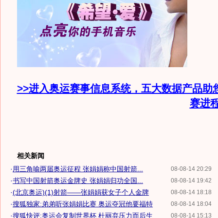
>>进入奥运赛事信息系统，五大数据产品助
赛进
相关新闻
·
用三角喻两届奥运征程 张娟娟称中国射箭...
08-08-14 20:29
·
书写中国射箭奥运金牌史 张娟娟归功全国...
08-08-14 19:42
·
(北京奥运)(1)射箭——张娟娟获女子个人金牌
08-08-14 18:18
·
搜狐独家:弟弟听张娟娟比赛 奥运夺冠他要福特
08-08-14 18:04
·
搜狐快评:奥运会复制世界杯 杜丽弃压力而后生
08-08-14 15:13