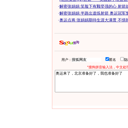
·
解密张娟娟:笑脸下有颗坚强的心 射箭
·
解密张娟娟:半路出道练射箭 奥运冠军
·
奥运点将:张娟娟期待生涯大满贯 不惧
用户：
匿名
*搜狗拼音输入法，中文处理