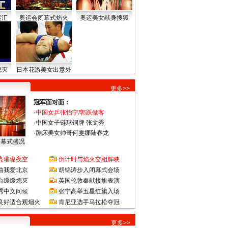
运汇
奥运会闭幕式焰火
奥运美女献身搜狐
熄灭
日本花游美女出意外
更多>>
冠军面对面：
·
中国女乒张怡宁/郭跃做客
·
中国女子链球铜牌 张文秀
·
蹦床美女帅哥何雯娜陆春龙
闭幕式盛况
亮璀璨夜空
倒计时与焰火交相辉映
曲我爱北京
胡锦涛步入闭幕式会场
台缓缓熄灭
英国伦敦奉献接旗表演
秀中文问候
张宁高举五星红旗入场
良好适合观烟火
肯尼亚选手马拉松夺冠
更多>>