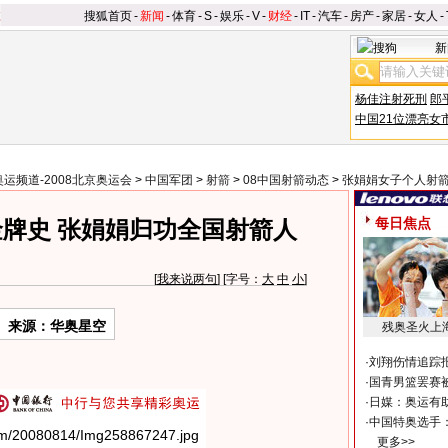
搜狐首页
-
新闻
-
体育
-
S
-
娱乐
-
V
-
财经
-
IT
-
汽车
-
房产
-
家居
-
女人
-
新
杨佳注射死刑
郎
中国21位漂亮女
奥运频道-2008北京奥运会
>
中国军团
>
射箭
>
08中国射箭动态
>
张娟娟女子个人射
每日焦点
牌史 张娟娟归功全国射箭人
[
我来说两句
] [字号：
大
中
小
]
来源：华奥星空
残奥圣火上
·
刘翔伤情追踪
·
国青男篮罢赛被
·
日媒：奥运有
·
中国特奥选手
更多>>