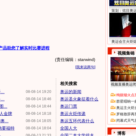
策划：炫目奥
奥运会主火炬
产品助您了解实时比赛进程
视频集锦
(责任编辑：starwind)
[
我来说两句
]
相关搜索
视频直播奥运
..
奥运的新闻
08-08-14 19:20
绚丽烟火点
..
奥运圣火象征着什么
08-08-14 18:46
群星唱响一
...
奥运门票
08-08-14 18:44
奥运主火炬
个人金牌
奥运火炬传递
08-08-14 18:18
罗格致辞再
...
奥运五环代表什么
闭幕式天气
08-08-14 18:05
他要福特
全国人大
08-08-14 18:04
博客
..
全国二本大学排名
08-08-13 21:33