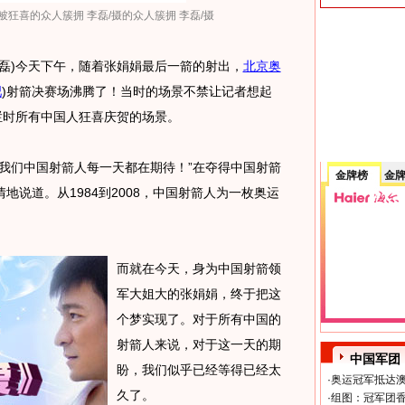
狂喜的众人簇拥 李磊/摄的众人簇拥 李磊/摄
 李磊)今天下午，随着张娟娟最后一箭的射出，
北京奥
吧
)
射箭决赛场沸腾了！当时的场景不禁让记者想起
栏时所有中国人狂喜庆贺的场景。
们中国射箭人每一天都在期待！”在夺得中国射箭
金牌榜
金
说道。从1984到2008，中国射箭人为一枚奥运
而就在今天，身为中国射箭领
军大姐大的张娟娟，终于把这
个梦实现了。对于所有中国的
射箭人来说，对于这一天的期
中国军团
盼，我们似乎已经等得已经太
·
奥运冠军抵达澳
久了。
·
组图：冠军团香