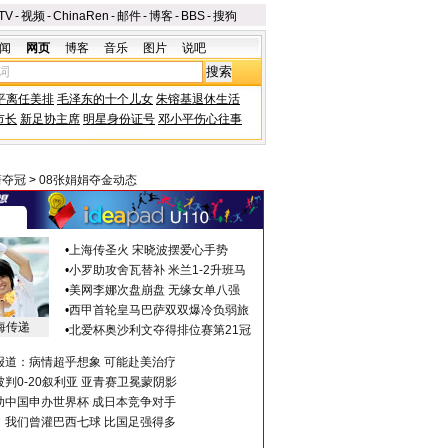
TV
-
视频
-
ChinaRen
-
邮件
-
博客
-
BBS
-
搜狗
闻
网页
博客
音乐
图片
说吧
平离任美排
毛泽东的十个儿女
朱镕基退休生活
市长
新足协主席
明星身份证号
邓小平伤心往事
箭夺冠
>
08张娟娟夺金动态
•
上海传圣火 宋晓波摆爱心手势
•
小罗助攻舍瓦替补 米兰1-2升班马
•
美网李娜次盘崩盘 无缘女单八强
•
西甲首轮皇马巴萨双双爆冷负弱旅
海传递
•
北爱杯奥沙利文夺得排位赛第21冠
报道：病情超乎想象 可能赴美治疗
判0-20叙利亚 亚青赛卫冕蒙阴影
助中国申办世界杯 成日本竞争对手
：我们曾灌巴西七球 比国足强得多