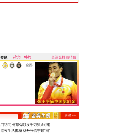
特约
奥运金牌猜猜猜
牌专题
全部
更多>>
门访问 何厚铧颁发千万奖金(图)
港夜生活揭秘 林丹张怡宁最"潮"