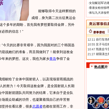
·
女划艇冠军访港
·
香港女粉丝惊呼
能够取得今天这样辉煌的
·
体坛九大浓妆明
成绩，身为第二次出征奥运会
现这个多年的期盼，首先我有梦想要取得金牌，另外
有必胜的信念！”
赛事赛程
“今天的比赛非常艰辛，因为我面对的三个韩国选
的迎战她们的准备，而且我做到了！能拿到这枚金
少年来的梦想。这次，我也为家乡
青岛
争得了金
热点图片
绩献给了全体中国射箭人，以及现场冒雨观战的
个人的努力！今天取得这枚金牌，是全国射箭人长期
会中国射箭团队共同努力的结果，它来自于是全队
全场观众助威的功劳，也凝聚着我自己的辛苦努
都坚持在看比赛，很多
志愿者
也都在冒雨工作，非