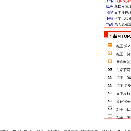
YY图|
美国女排
曝光|
奥运女将
揭秘|
日本沙排
狠拍|
伊辛巴耶
场外|
民间奥运
新闻TOP
组图:第
组图：鲜
曾庆红简
对话萨马
组图：0
组图:另
日本发行
奥运冠军
组图：日
组图：萨