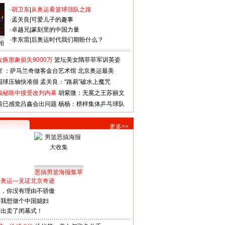
·
胡卫东
|
从奥运看篮球强队之路
·
孟关良
|
可爱儿子的趣事
·
卓越兄
|
篆刻里的中国力量
·
李东雷
|
后奥运时代我们期盼什么？
相
换形象损失9000万
篮坛美女隋菲菲军训英姿
室 ：萨马兰奇做客金台艺术馆
北京奥运最美
国球压轴快准很
孟关良：“路易”破水上魔咒
揭秘陈中接受改判内幕
胡紫微：无冕之王苏丽文
前已感觉吕鑫会出问题
杨杨：榜样集体乒乓球队
更多>>
恶搞男篮海报集萃
看奥运—见证北京奇迹
人，你没有理由不骄傲
：我想做个中国媳妇
谋出卖了闭幕式！