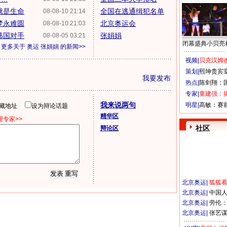
就是生命
全国在逃通缉犯名单
08-08-10 21:14
梦永难圆
北京奥运会
08-08-10 21:03
韩国对手
张娟娟
08-08-05 03:21
闭幕盛典小贝亮
更多关于
奥运 张娟娟
的新闻>>
视频|
贝克汉姆改
策划|
熙坤贵宾
我要发布
热点|
陈剑翔：
专家|
童建强：
我来说两句
明星|
高敏：赛
隐藏地址
设为辩论话题
精华区
专家>>
社区
辩论区
北京奥运
|
狐狐
北京奥运
|
中国
北京奥运
|
劳伦
北京奥运
|
张艺