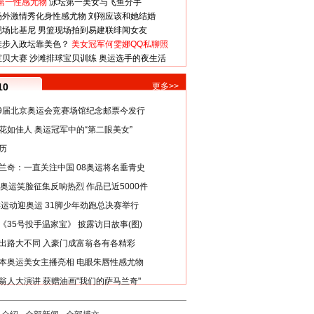
第一性感尤物
泳坛第一美女与飞鱼分手
场外激情秀化身性感尤物
刘翔应该和她结婚
现场比基尼
男篮现场拍到易建联绯闻女友
娃步入政坛靠美色？
美女冠军何雯娜QQ私聊照
宝贝大赛
沙滩排球宝贝训练
奥运选手的夜生活
10
更多>>
29届北京奥运会竞赛场馆纪念邮票今发行
花如佳人 奥运冠军中的“第二眼美女”
历
兰奇：一直关注中国 08奥运将名垂青史
8奥运笑脸征集反响热烈 作品已近5000件
类运动迎奥运 31脚少年劲跑总决赛举行
《35号投手温家宝》 披露访日故事(图)
出路大不同 入豪门成富翁各有各精彩
本奥运美女主播亮相 电眼朱唇性感尤物
翁人大演讲 获赠油画"我们的萨马兰奇"