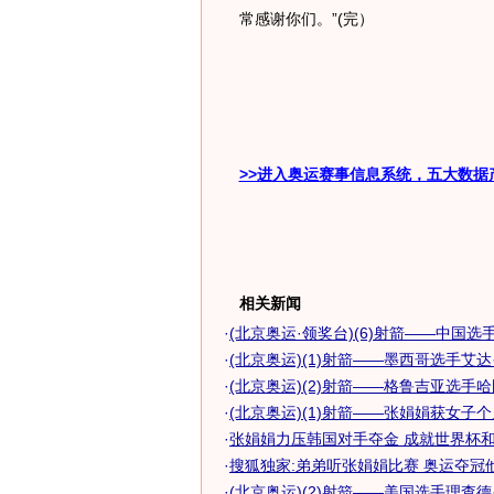
常感谢你们。”(完）
>>进入奥运赛事信息系统，五大数据
相关新闻
·
(北京奥运·领奖台)(6)射箭——中国选手.
·
(北京奥运)(1)射箭——墨西哥选手艾达·.
·
(北京奥运)(2)射箭——格鲁吉亚选手哈图
·
(北京奥运)(1)射箭——张娟娟获女子
·
张娟娟力压韩国对手夺金 成就世界杯和奥
·
搜狐独家:弟弟听张娟娟比赛 奥运夺冠
·
(北京奥运)(2)射箭——美国选手理查德·.