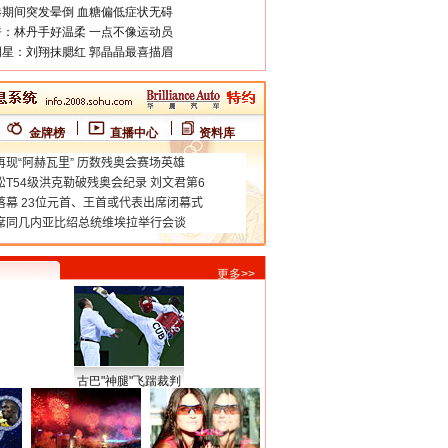
期间突发晕倒 血糖偏低症状无碍
：林丹手好温柔 一点不像运动员
星：刘翔抹腮红 郭晶晶最喜描眉
金牌榜
直播中心
资料库
更多>>
古巴"神腿"飞踹裁判