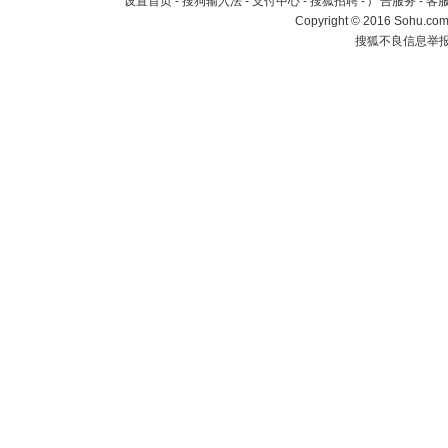
设置首页
-
搜狗输入法
-
支付中心
-
搜狐招聘
-
广告服务
-
客
Copyright
©
2016 Sohu.com 
搜狐不良信息举