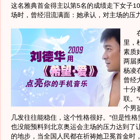
这名雅典首金得主以第5名的成绩走下女子1
场时，曾经泪流满面：她承认，对主场的压
在
里，
素质
两届
杨凌
曾经
十分
联。
个男
几发往往能稳住，这个性格很好。”但是性格
也没能预料到北京奥运会主场的压力达到了
的地步，当全国人民都在祈祷她卫冕首金时