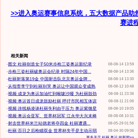
>>进入奥运赛事信息系统，五大数据产品助
赛进
相关新闻
·
图文:杜丽创造女子50米步枪三姿奥运新纪录
08-08-14 13:59
·
步枪三姿杜丽破奥运会纪录 时隔24年中国...
08-08-14 13:36
·
杜丽射落第19金 中国射击队北京奥运金牌...
08-08-14 13:30
·
从指责李宁到杜丽别哭 奥运让中国观众变成熟
08-08-12 10:48
·
视频:成龙为奥运加油忙到喉咙沙哑 为杜丽鼓劲
08-08-11 23:36
·
视频:奥运首日成龙鼓励杜丽 呼吁市民相互体谅
08-08-11 21:06
·
视频:连线杨凌谈杜丽失利由于压力 奥运紫微星
08-08-10 19:05
·
视频:奥运会亚军、世界杯冠军 江永华大兴末棒
08-08-08 10:31
·
射击世界杯米兰站德老将夺四金 杜丽遭遇...
08-05-29 01:56
·
杜丽:百日之后枪瞄双金 世界杯失手是主动示弱
08-04-30 09:06
更多关于
杜丽 奥运
的新闻>>