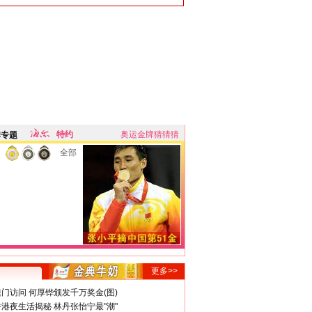
特约
奥运金牌猜猜猜
牌专题
全部
更多>>
门访问 何厚铧颁发千万奖金(图)
港夜生活揭秘 林丹张怡宁最"潮"