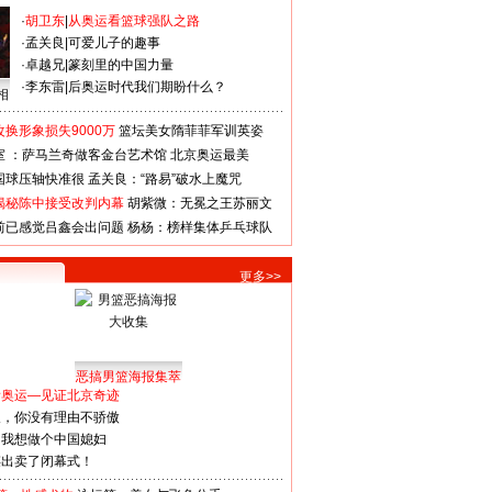
·
胡卫东
|
从奥运看篮球强队之路
·
孟关良
|
可爱儿子的趣事
·
卓越兄
|
篆刻里的中国力量
·
李东雷
|
后奥运时代我们期盼什么？
相
换形象损失9000万
篮坛美女隋菲菲军训英姿
室 ：萨马兰奇做客金台艺术馆
北京奥运最美
国球压轴快准很
孟关良：“路易”破水上魔咒
揭秘陈中接受改判内幕
胡紫微：无冕之王苏丽文
前已感觉吕鑫会出问题
杨杨：榜样集体乒乓球队
更多>>
恶搞男篮海报集萃
看奥运—见证北京奇迹
人，你没有理由不骄傲
：我想做个中国媳妇
谋出卖了闭幕式！