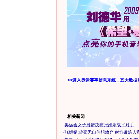
>>进入奥运赛事信息系统，五大数据
相关新闻
·
奥运会女子射箭决赛张娟娟战平对手
·
张娟娟:曾毫无自信想放弃 射箭锻炼人