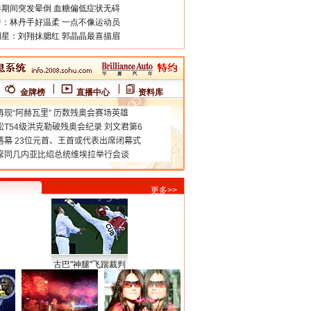
期间突发晕倒 血糖偏低症状无碍
：林丹手好温柔 一点不像运动员
星：刘翔抹腮红 郭晶晶最喜描眉
金牌榜
直播中心
资料库
更多>>
古巴"神腿"飞踹裁判