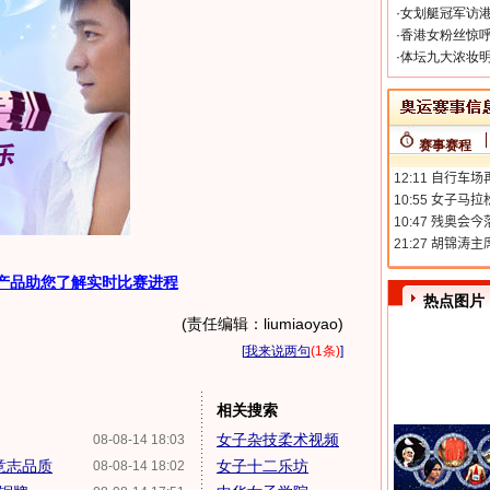
·
女划艇冠军访港
·
香港女粉丝惊呼
·
体坛九大浓妆明
赛事赛程
产品助您了解实时比赛进程
热点图片
(责任编辑：liumiaoyao)
[
我来说两句
(1条)
]
相关搜索
女子杂技柔术视频
08-08-14 18:03
意志品质
女子十二乐坊
08-08-14 18:02