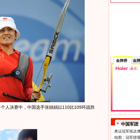
金牌榜
金
人决赛中，中国选手张娟娟以110比109环战胜
中国军团
·
奥运冠军抵达澳
·
组图：冠军团香