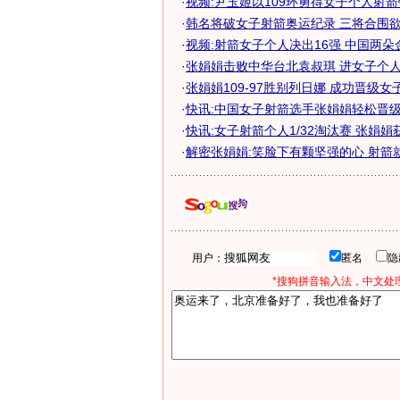
·
视频:尹玉姬以109环勇得女子个人射
·
韩名将破女子射箭奥运纪录 三将合围欲悉
·
视频:射箭女子个人决出16强 中国两朵
·
张娟娟击败中华台北袁叔琪 进女子个人射
·
张娟娟109-97胜别列日娜 成功晋级女子射
·
快讯:中国女子射箭选手张娟娟轻松晋级
·
快讯:女子射箭个人1/32淘汰赛 张娟娟
·
解密张娟娟:笑脸下有颗坚强的心 射箭
用户：
匿名
*搜狗拼音输入法，中文处理