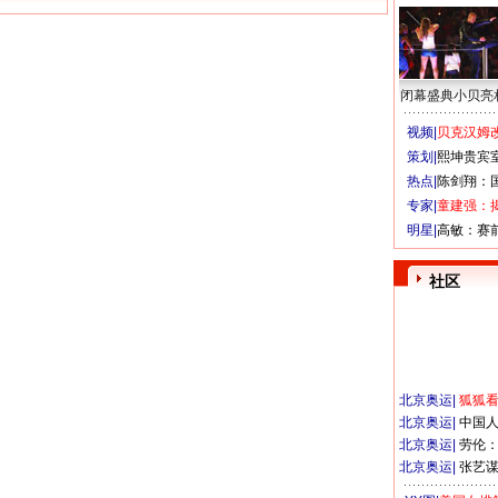
闭幕盛典小贝亮
视频|
贝克汉姆改
策划|
熙坤贵宾
热点|
陈剑翔：
专家|
童建强：
明星|
高敏：赛
社区
北京奥运
|
狐狐
北京奥运
|
中国
北京奥运
|
劳伦
北京奥运
|
张艺