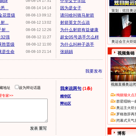
箭铜牌
中华女子学院
08-08-14 17:51
...
因为是女子
08-08-14 14:14
策划：炫目奥
金花晋级
请问啥叫骑马射箭
08-08-13 09:12
...
射箭英文怎么说
08-08-12 13:02
...
为什么射箭有益健康
08-08-12 12:26
32强
超女05号选手怎么样
08-08-12 11:27
奥运会主火炬
获胜晋级
为什么叫种子选手
08-08-12 11:00
就是生命
张娟娟
08-08-10 21:14
视频集锦
我要发布
视频直播奥运
隐藏地址
设为辩论话题
我来说两句
(1条)
绚丽烟火点
专家>>
精华区
群星唱响一
辩论区
奥运主火炬
罗格致辞再
闭幕式天气
博客