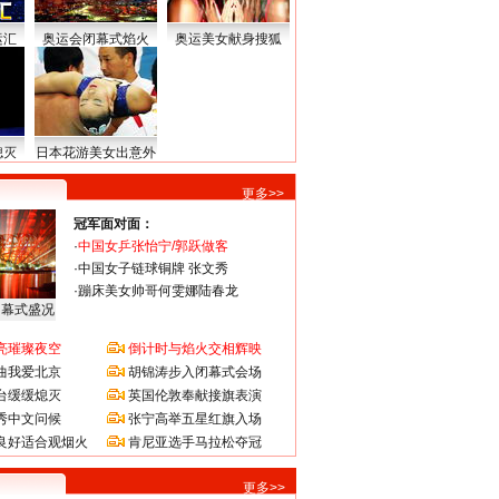
运汇
奥运会闭幕式焰火
奥运美女献身搜狐
熄灭
日本花游美女出意外
更多>>
冠军面对面：
·
中国女乒张怡宁/郭跃做客
·
中国女子链球铜牌 张文秀
·
蹦床美女帅哥何雯娜陆春龙
闭幕式盛况
亮璀璨夜空
倒计时与焰火交相辉映
曲我爱北京
胡锦涛步入闭幕式会场
台缓缓熄灭
英国伦敦奉献接旗表演
秀中文问候
张宁高举五星红旗入场
良好适合观烟火
肯尼亚选手马拉松夺冠
更多>>