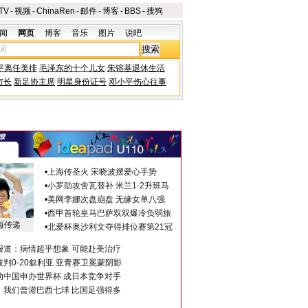
TV
-
视频
-
ChinaRen
-
邮件
-
博客
-
BBS
-
搜狗
闻
网页
博客
音乐
图片
说吧
平离任美排
毛泽东的十个儿女
朱镕基退休生活
市长
新足协主席
明星身份证号
邓小平伤心往事
•
上海传圣火 宋晓波摆爱心手势
•
小罗助攻舍瓦替补 米兰1-2升班马
•
美网李娜次盘崩盘 无缘女单八强
•
西甲首轮皇马巴萨双双爆冷负弱旅
海传递
•
北爱杯奥沙利文夺得排位赛第21冠
报道：病情超乎想象 可能赴美治疗
判0-20叙利亚 亚青赛卫冕蒙阴影
助中国申办世界杯 成日本竞争对手
：我们曾灌巴西七球 比国足强得多