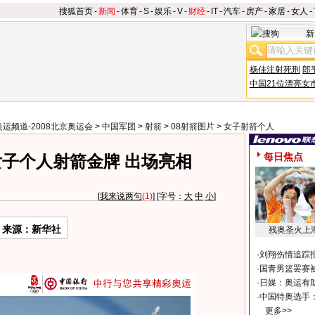
搜狐首页
-
新闻
-
体育
-
S
-
娱乐
-
V
-
财经
-
IT
-
汽车
-
房产
-
家居
-
女人
-
新
杨佳注射死刑
郎
中国21位漂亮女
奥运频道-2008北京奥运会
>
中国军团
>
射箭
>
08射箭图片
>
女子射箭个人
每日焦点
子个人射箭金牌 出场亮相
[
我来说两句
(1)
] [字号：
大
中
小
]
来源：新华社
残奥圣火上
·
刘翔伤情追踪
·
国青男篮罢赛被
·
日媒：奥运有
·
中国特奥选手
更多>>