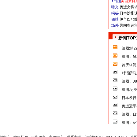
YY图|
美国女排
曝光|
奥运女将
揭秘|
日本沙排
狠拍|
伊辛巴耶
场外|
民间奥运
新闻TOP
组图:第
组图：鲜
曾庆红简
对话萨马
组图：0
组图:另
日本发行
奥运冠军
组图：日
组图：萨