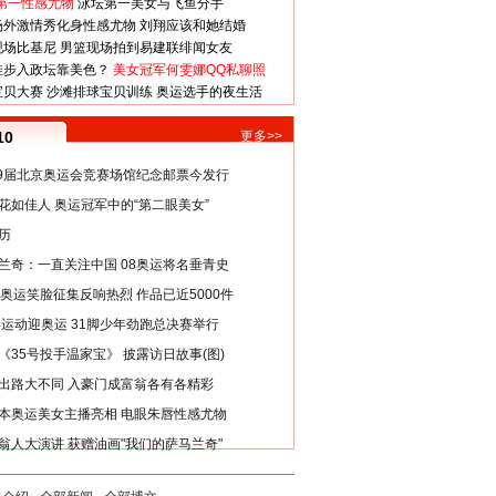
第一性感尤物
泳坛第一美女与飞鱼分手
场外激情秀化身性感尤物
刘翔应该和她结婚
现场比基尼
男篮现场拍到易建联绯闻女友
娃步入政坛靠美色？
美女冠军何雯娜QQ私聊照
宝贝大赛
沙滩排球宝贝训练
奥运选手的夜生活
10
更多>>
29届北京奥运会竞赛场馆纪念邮票今发行
花如佳人 奥运冠军中的“第二眼美女”
历
兰奇：一直关注中国 08奥运将名垂青史
8奥运笑脸征集反响热烈 作品已近5000件
类运动迎奥运 31脚少年劲跑总决赛举行
《35号投手温家宝》 披露访日故事(图)
出路大不同 入豪门成富翁各有各精彩
本奥运美女主播亮相 电眼朱唇性感尤物
翁人大演讲 获赠油画"我们的萨马兰奇"