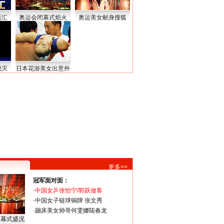
运汇
奥运会闭幕式焰火
奥运美女献身搜狐
熄灭
日本花游美女出意外
更多>>
冠军面对面：
·
中国女乒张怡宁/郭跃做客
·
中国女子链球铜牌 张文秀
·
蹦床美女帅哥何雯娜陆春龙
闭幕式盛况