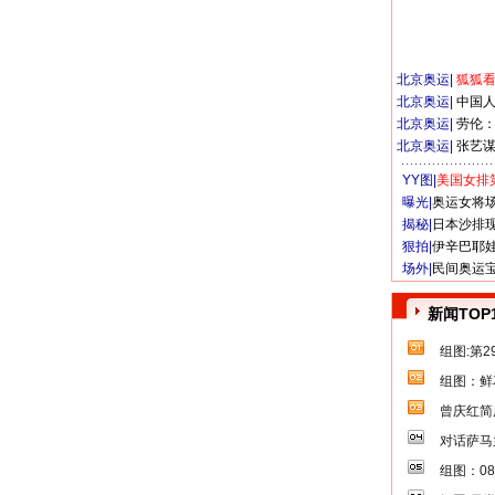
北京奥运
|
狐狐
北京奥运
|
中国
北京奥运
|
劳伦
北京奥运
|
张艺
YY图|
美国女排
曝光|
奥运女将
揭秘|
日本沙排
狠拍|
伊辛巴耶
场外|
民间奥运
新闻TOP
组图:第
组图：鲜
曾庆红简
对话萨马
组图：0