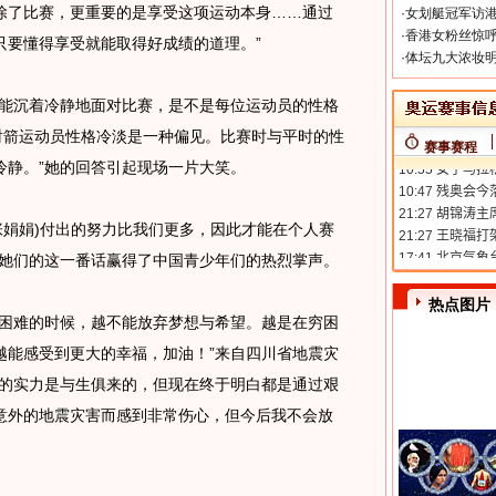
除了比赛，更重要的是享受这项运动本身……通过
·
女划艇冠军访港
·
香港女粉丝惊呼
只要懂得享受就能取得好成绩的道理。”
·
体坛九大浓妆明
能沉着冷静地面对比赛，是不是每位运动员的性格
射箭运动员性格冷淡是一种偏见。比赛时与平时的性
赛事赛程
冷静。”她的回答引起现场一片大笑。
娟娟)付出的努力比我们更多，因此才能在个人赛
”她们的这一番话赢得了中国青少年们的热烈掌声。
热点图片
困难的时候，越不能放弃梦想与希望。越是在穷困
越能感受到更大的幸福，加油！”来自四川省地震灾
手的实力是与生俱来的，但现在终于明白都是通过艰
意外的地震灾害而感到非常伤心，但今后我不会放