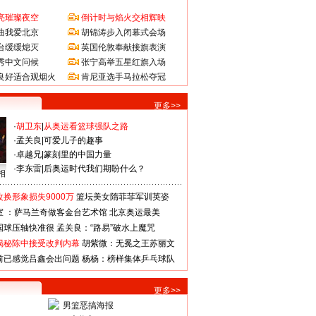
亮璀璨夜空
倒计时与焰火交相辉映
曲我爱北京
胡锦涛步入闭幕式会场
台缓缓熄灭
英国伦敦奉献接旗表演
秀中文问候
张宁高举五星红旗入场
良好适合观烟火
肯尼亚选手马拉松夺冠
更多>>
·
胡卫东
|
从奥运看篮球强队之路
·
孟关良
|
可爱儿子的趣事
·
卓越兄
|
篆刻里的中国力量
·
李东雷
|
后奥运时代我们期盼什么？
相
换形象损失9000万
篮坛美女隋菲菲军训英姿
室 ：萨马兰奇做客金台艺术馆
北京奥运最美
国球压轴快准很
孟关良：“路易”破水上魔咒
揭秘陈中接受改判内幕
胡紫微：无冕之王苏丽文
前已感觉吕鑫会出问题
杨杨：榜样集体乒乓球队
更多>>