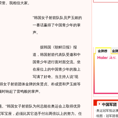
荣誉。我相信大家。
”韩国女子射箭队队员尹玉姬的
一番话赢得了中国青少年的掌
声。
据韩国《朝鲜日报》报
金牌榜
金
道，韩国射箭代表队受邀和中
国青少年进行面对面交流。坐
在座位上的中国青少年的脸上
写满了好奇。当主持人说“现
获得女子射箭团体金牌的朱贤贞、朴成贤和尹玉姬等
顿时响起了雷鸣般的掌声。
中国军团
。“韩国女子射箭队为何总能在奥运会上取得优异
·
奥运冠军抵达澳
冠军宝座，必须比其它选手付出两倍以上的努力。任
·
组图：冠军团香