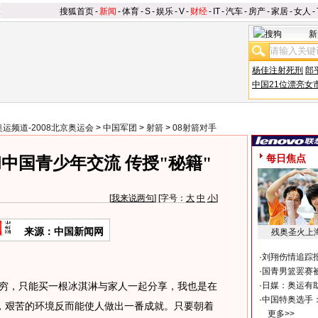
搜狐首页
-
新闻
-
体育
-
S
-
娱乐
-
V
-
财经
-
IT
-
汽车
-
房产
-
家居
-
女人
-
新
杨佳注射死刑
郎
中国21位漂亮女
奥运频道-2008北京奥运会
>
中国军团
>
射箭
>
08射箭对手
每日焦点
中国青少年交流 传授"秘籍"
[
我来说两句
] [字号：
大
中
小
]
来源：中国新闻网
残奥圣火上
·
刘翔伤情追踪
·
国青男篮罢赛被
很穷，只能买一根冰淇淋与家人一起分享，我也是在
·
日媒：奥运有
·
中国特奥选手
，艰苦的环境反而能使人做出一番成就。只要朝着
更多>>