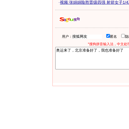
·
视频:张娟娟险胜晋级四强 射箭女子1/
用户：
匿名
*搜狗拼音输入法，中文处理