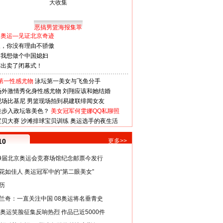
恶搞男篮海报集萃
看奥运—见证北京奇迹
人，你没有理由不骄傲
：我想做个中国媳妇
谋出卖了闭幕式！
第一性感尤物
泳坛第一美女与飞鱼分手
场外激情秀化身性感尤物
刘翔应该和她结婚
现场比基尼
男篮现场拍到易建联绯闻女友
娃步入政坛靠美色？
美女冠军何雯娜QQ私聊照
宝贝大赛
沙滩排球宝贝训练
奥运选手的夜生活
10
更多>>
29届北京奥运会竞赛场馆纪念邮票今发行
花如佳人 奥运冠军中的“第二眼美女”
历
兰奇：一直关注中国 08奥运将名垂青史
8奥运笑脸征集反响热烈 作品已近5000件