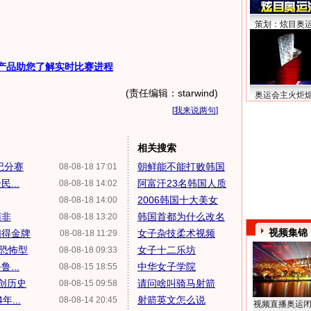
策划：炫目奥
产品助您了解实时比赛进程
(责任编辑：starwind)
奥运会主火炬
[
我来说两句
]
相关搜索
记分赛
朝鲜能不能打败韩国
08-08-18 17:01
...
阿富汗23名韩国人质
08-08-18 14:02
2006韩国十大美女
08-08-18 14:00
南非
韩国首都为什么改名
08-08-18 13:20
视频集锦
们得金牌
女子杂技柔术视频
08-08-18 11:29
悚恐怖型
女子十二乐坊
08-08-18 09:33
...
中华女子学院
08-08-15 18:55
冠创历史
请问啥叫骑马射箭
08-08-15 09:58
...
射箭英文怎么说
08-08-14 20:45
视频直播奥运