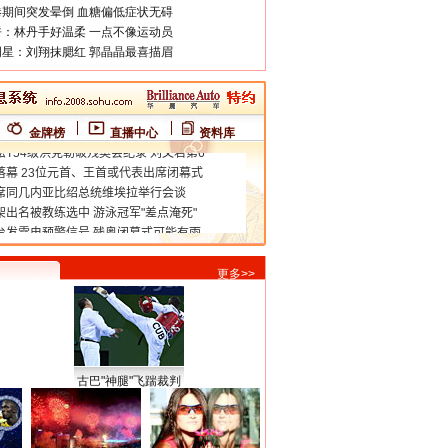
期间突发晕倒 血糖偏低症状无碍
：林丹手好温柔 一点不像运动员
星：刘翔抹腮红 郭晶晶最喜描眉
金牌榜
直播中心
资料库
更多>>
古巴"神腿"飞踹裁判