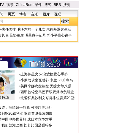
TV
-
视频
-
ChinaRen
-
邮件
-
博客
-
BBS
-
搜狗
闻
网页
博客
音乐
图片
说吧
平离任美排
毛泽东的十个儿女
朱镕基退休生活
市长
新足协主席
明星身份证号
邓小平伤心往事
•
上海传圣火 宋晓波摆爱心手势
•
小罗助攻舍瓦替补 米兰1-2升班马
•
美网李娜次盘崩盘 无缘女单八强
•
西甲首轮皇马巴萨双双爆冷负弱旅
海传递
•
北爱杯奥沙利文夺得排位赛第21冠
报道：病情超乎想象 可能赴美治疗
判0-20叙利亚 亚青赛卫冕蒙阴影
助中国申办世界杯 成日本竞争对手
：我们曾灌巴西七球 比国足强得多