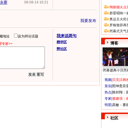
4决赛
08-08-14 16:21
绚丽烟火点
群星唱响一
奥运主火炬
我要发布
罗格致辞再
闭幕式天气
我来说两句
隐藏地址
设为辩论话题
精华区
博客
专家>>
辩论区
闭幕盛典小贝亮
视频|
贝克汉姆改
策划|
熙坤贵宾
热点|
陈剑翔：
专家|
童建强：
明星|
高敏：赛
社区