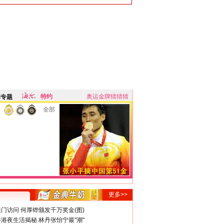
特约
奥运金牌猜猜猜
牌专题
全部
更多>>
门访问 何厚铧颁发千万奖金(图)
港夜生活揭秘 林丹张怡宁最"潮"