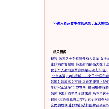
>>进入奥运赛事信息系统，五大数据
相关新闻
·
视频:韩国选手李敏慧领骑大集团 女子
·
张娟娟作客搜狐 韩国射箭的强大在于全民
·
女子个人射箭冠军张娟娟与锐志车(图)
·
(北京奥运)(3)曲棍球——女子:韩国胜
·
韩国射箭教练文亨哲:症也不能阻止我
·
奥运冠军减压"百花齐放" 韩国射箭惊
·
韩国冲击射箭男单金牌未果 乌克兰选手鲁
·
视频:0815搜狐奥运早报 女子射箭夺
·
庶民的胜利!张娟娟打破韩国射箭项目24年