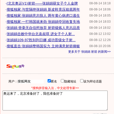
·
(北京奥运)(1)射箭——张娟娟获女子个人金牌
08-08-14 18:18
·
搜狐独家:与世隔绝张娟娟 新皮鞋竟压箱底两年
08-08-14 18:06
·
搜狐独家:张娟娟意志惊人 两年黄心病虎口逃生
08-08-14 18:05
·
搜狐独家:一打韩国就来劲 张娟娟夺冠收复失地
08-08-14 18:03
·
张娟娟:曾毫无自信想放弃 射箭锻炼人意志品质
08-08-14 18:02
·
张娟娟击败中华台北袁叔琪 进女子个人射...
08-08-12 13:02
·
张娟娟109-97胜别列日娜 成功晋级女子射...
08-08-12 12:26
·
搜狐直击:张娟娟赞韩国实力 主帅满意射箭摘银
08-08-10 20:06
更多关于
张娟娟 射箭
的新闻>>
用户：
匿名
隐藏地址
设为辩论话题
*搜狗拼音输入法，中文处理专家>>