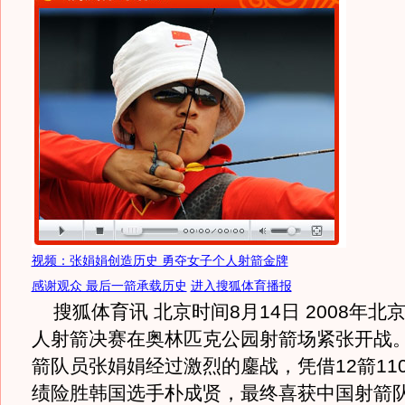
视频：张娟娟创造历史 勇夺女子个人射箭金牌
感谢观众 最后一箭承载历史
进入搜狐体育播报
搜狐体育讯 北京时间8月14日 2008年北
人射箭决赛在奥林匹克公园射箭场紧张开战
箭队员张娟娟经过激烈的鏖战，凭借12箭110
绩险胜韩国选手朴成贤，最终喜获中国射箭