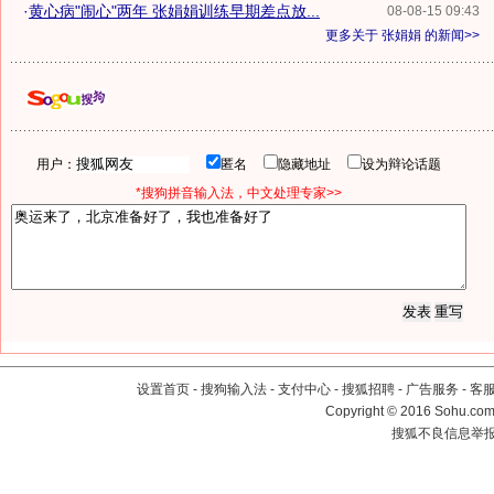
·
黄心病"闹心"两年 张娟娟训练早期差点放...
08-08-15 09:43
更多关于
张娟娟
的新闻>>
用户：
匿名
隐藏地址
设为辩论话题
*搜狗拼音输入法，中文处理专家>>
设置首页
-
搜狗输入法
-
支付中心
-
搜狐招聘
-
广告服务
-
客
Copyright
©
2016 Sohu.com 
搜狐不良信息举