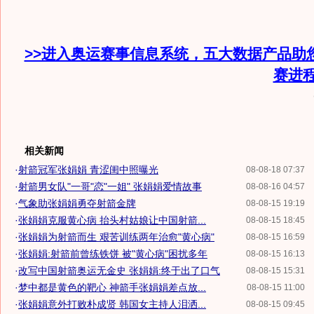
>>进入奥运赛事信息系统，五大数据产品助
赛进
相关新闻
·
射箭冠军张娟娟 青涩闺中照曝光
08-08-18 07:37
·
射箭男女队"一哥"恋"一姐" 张娟娟爱情故事
08-08-16 04:57
·
气象助张娟娟勇夺射箭金牌
08-08-15 19:19
·
张娟娟克服黄心病 抬头村姑娘让中国射箭...
08-08-15 18:45
·
张娟娟为射箭而生 艰苦训练两年治愈"黄心病"
08-08-15 16:59
·
张娟娟:射箭前曾练铁饼 被"黄心病"困扰多年
08-08-15 16:13
·
改写中国射箭奥运无金史 张娟娟:终于出了口气
08-08-15 15:31
·
梦中都是黄色的靶心 神箭手张娟娟差点放...
08-08-15 11:00
·
张娟娟意外打败朴成贤 韩国女主持人泪洒...
08-08-15 09:45