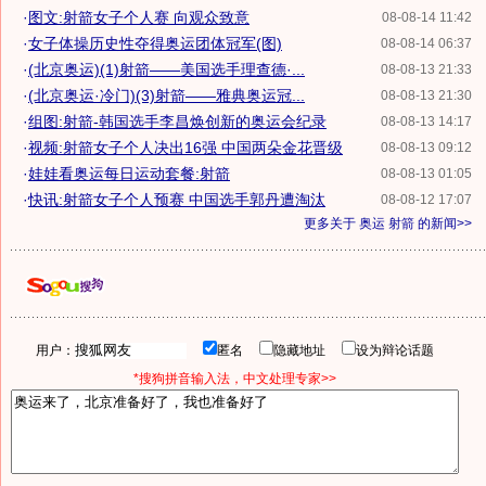
·
图文:射箭女子个人赛 向观众致意
08-08-14 11:42
·
女子体操历史性夺得奥运团体冠军(图)
08-08-14 06:37
·
(北京奥运)(1)射箭——美国选手理查德·...
08-08-13 21:33
·
(北京奥运·冷门)(3)射箭——雅典奥运冠...
08-08-13 21:30
·
组图:射箭-韩国选手李昌焕创新的奥运会纪录
08-08-13 14:17
·
视频:射箭女子个人决出16强 中国两朵金花晋级
08-08-13 09:12
·
娃娃看奥运每日运动套餐:射箭
08-08-13 01:05
·
快讯:射箭女子个人预赛 中国选手郭丹遭淘汰
08-08-12 17:07
更多关于
奥运 射箭
的新闻>>
用户：
匿名
隐藏地址
设为辩论话题
*搜狗拼音输入法，中文处理专家>>