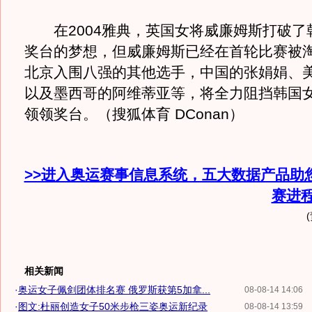
在2004雅典，英国女将威廉姆斯打破了
奖台的梦想，但威廉姆斯已经在首轮比赛被
北京入围八强的其他选手，中国的张娟娟、
以及墨西哥的阿维蒂亚等，将全力阻挡韩国
领领奖台。（搜狐体育 DConan）
>>进入奥运赛事信息系统，五大数据产品助
赛进
相关新闻
·
奥运女子佩剑团体排名赛 俄罗斯获第5加拿...
08-08-14 14:06
·
图文:杜丽创造女子50米步枪三姿奥运新纪录
08-08-14 13:59