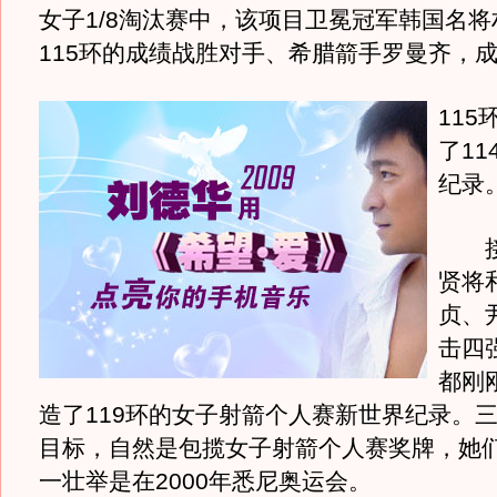
女子1/8淘汰赛中，该项目卫冕冠军韩国名将
115环的成绩战胜对手、希腊箭手罗曼齐，
11
了1
纪录
接
贤将
贞、
击四
都刚
造了119环的女子射箭个人赛新世界纪录。
目标，自然是包揽女子射箭个人赛奖牌，她
一壮举是在2000年悉尼奥运会。