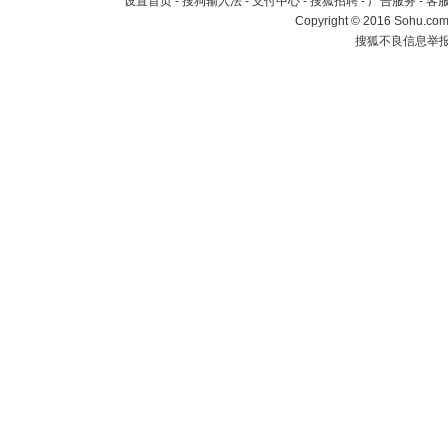
设置首页
-
搜狗输入法
-
支付中心
-
搜狐招聘
-
广告服务
-
客
Copyright
©
2016 Sohu.com 
搜狐不良信息举