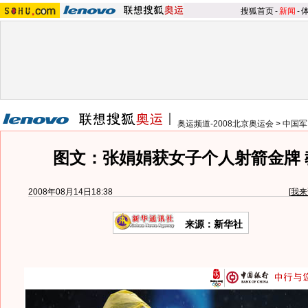
搜狐首页
-
新闻
-
奥运频道-2008北京奥运会
>
中国军
图文：张娟娟获女子个人射箭金牌 
2008年08月14日18:38
[
我来
来源：新华社