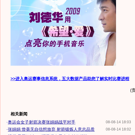
>>进入奥运赛事信息系统，五大数据产品助您了解实时比赛进程
(
相关新闻
·
奥运会女子射箭决赛张娟娟战平对手
08-08-14 18:03
·
张娟娟:曾毫无自信想放弃 射箭锻炼人意志品质
08-08-14 18:02