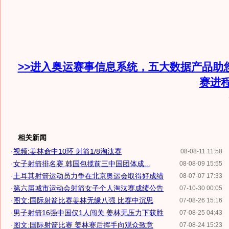
>>进入奥运赛事信息系统，五大数据产品助
赛进
相关新闻
·
视频:姜林命中10环 射箭1/8淘汰赛
08-08-11 11:58
·
女子射箭排名赛 韩国包揽前三中国团体成...
08-08-09 15:55
·
土耳其射箭运动员力争在北京奥运会取得好成绩
08-07-07 17:33
·
第六届城市运动会射箭女子个人淘汰赛成绩公告
07-10-30 00:05
·
图文:国际射箭比赛姜林无缘八强 比赛中沉思
07-08-26 15:16
·
男子射箭16强中国仅1人闯关 姜林无压力下获胜
07-08-25 04:43
·
图文:国际射箭比赛 姜林赛后挥手向观众致意
07-08-24 15:23