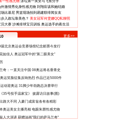
第一性感尤物
泳坛第一美女与飞鱼分手
场外激情秀化身性感尤物
刘翔应该和她结婚
现场比基尼
男篮现场拍到易建联绯闻女友
娃步入政坛靠美色？
美女冠军何雯娜QQ私聊照
宝贝大赛
沙滩排球宝贝训练
奥运选手的夜生活
10
更多>>
29届北京奥运会竞赛场馆纪念邮票今发行
花如佳人 奥运冠军中的“第二眼美女”
历
兰奇：一直关注中国 08奥运将名垂青史
8奥运笑脸征集反响热烈 作品已近5000件
类运动迎奥运 31脚少年劲跑总决赛举行
《35号投手温家宝》 披露访日故事(图)
出路大不同 入豪门成富翁各有各精彩
本奥运美女主播亮相 电眼朱唇性感尤物
翁人大演讲 获赠油画"我们的萨马兰奇"