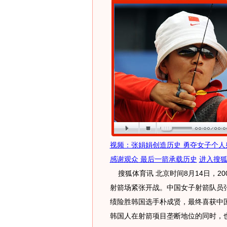
视频：张娟娟创造历史 勇夺女子个人
感谢观众 最后一箭承载历史
进入搜
搜狐体育讯 北京时间8月14日，2
射箭场紧张开战。中国女子射箭队员张娟
绩险胜韩国选手朴成贤，最终喜获中
韩国人在射箭项目垄断地位的同时，