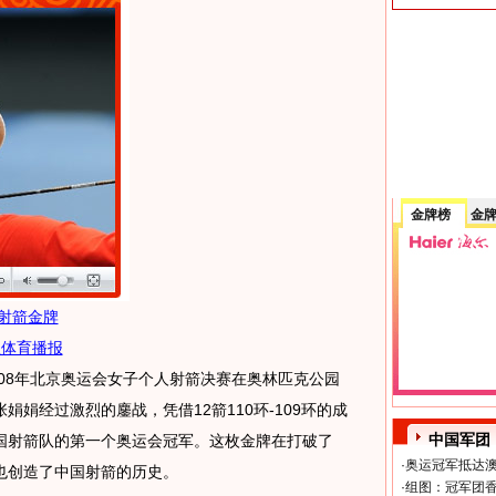
金牌榜
金
射箭金牌
狐体育播报
008年北京奥运会女子个人射箭决赛在奥林匹克公园
娟经过激烈的鏖战，凭借12箭110环-109环的成
中国军团
国射箭队的第一个奥运会冠军。这枚金牌在打破了
·
奥运冠军抵达澳
也创造了中国射箭的历史。
·
组图：冠军团香