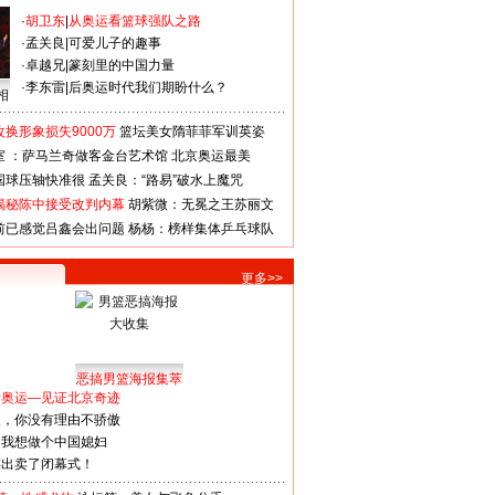
·
胡卫东
|
从奥运看篮球强队之路
·
孟关良
|
可爱儿子的趣事
·
卓越兄
|
篆刻里的中国力量
·
李东雷
|
后奥运时代我们期盼什么？
相
换形象损失9000万
篮坛美女隋菲菲军训英姿
室 ：萨马兰奇做客金台艺术馆
北京奥运最美
国球压轴快准很
孟关良：“路易”破水上魔咒
揭秘陈中接受改判内幕
胡紫微：无冕之王苏丽文
前已感觉吕鑫会出问题
杨杨：榜样集体乒乓球队
更多>>
恶搞男篮海报集萃
看奥运—见证北京奇迹
人，你没有理由不骄傲
：我想做个中国媳妇
谋出卖了闭幕式！