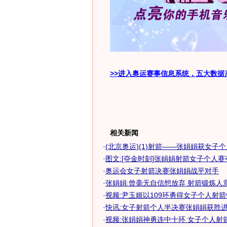
>>进入奥运赛事信息系统，五大数据
相关新闻
·
(北京奥运)(1)射箭——张娟娟获女子
·
图文:[夺金时刻]张娟娟射箭女子个人赛
·
奥运会女子射箭决赛张娟娟战平对手
·
张娟娟:曾毫无自信想放弃 射箭锻炼人
·
视频:尹玉姬以109环勇得女子个人射
·
快讯:女子射箭个人半决赛张娟娟获胜
·
视频:张娟娟神勇连中十环 女子个人射