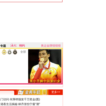
特约
奥运金牌猜猜猜
牌专题
全部
更多>>
门访问 何厚铧颁发千万奖金(图)
港夜生活揭秘 林丹张怡宁最"潮"