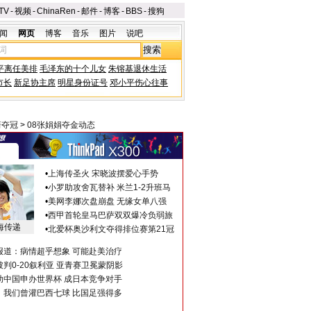
TV
-
视频
-
ChinaRen
-
邮件
-
博客
-
BBS
-
搜狗
闻
网页
博客
音乐
图片
说吧
平离任美排
毛泽东的十个儿女
朱镕基退休生活
市长
新足协主席
明星身份证号
邓小平伤心往事
箭夺冠
>
08张娟娟夺金动态
•
上海传圣火 宋晓波摆爱心手势
•
小罗助攻舍瓦替补 米兰1-2升班马
•
美网李娜次盘崩盘 无缘女单八强
•
西甲首轮皇马巴萨双双爆冷负弱旅
海传递
•
北爱杯奥沙利文夺得排位赛第21冠
报道：病情超乎想象 可能赴美治疗
判0-20叙利亚 亚青赛卫冕蒙阴影
助中国申办世界杯 成日本竞争对手
：我们曾灌巴西七球 比国足强得多