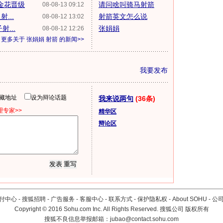
金花晋级
请问啥叫骑马射箭
08-08-13 09:12
...
射箭英文怎么说
08-08-12 13:02
...
张娟娟
08-08-12 12:26
更多关于
张娟娟 射箭
的新闻>>
我要发布
隐藏地址
设为辩论话题
我来说两句
(36条)
专家>>
精华区
辩论区
付中心
-
搜狐招聘
-
广告服务
-
客服中心
-
联系方式
-
保护隐私权
-
About SOHU
-
公
Copyright
©
2016 Sohu.com Inc. All Rights Reserved. 搜狐公司
版权所有
搜狐不良信息举报邮箱：
jubao@contact.sohu.com