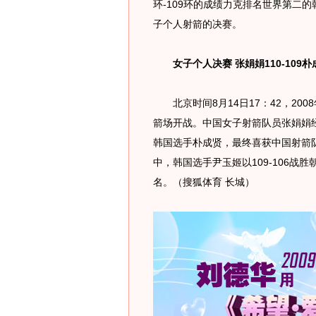
环-109环的成绩力克排名世界第二
子个人射箭的决赛。
女子个人决赛 张娟娟110-109朴
北京时间8月14日17：42，20
箭场开战。中国女子射箭队员张娟娟经过
韩国选手朴成贤，最终喜获中国射箭
中，韩国选手尹玉姬以109-106
名。（搜狐体育 长城）