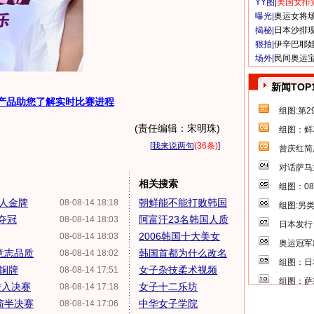
YY图|
美国女排
曝光|
奥运女将
揭秘|
日本沙排
狠拍|
伊辛巴耶
场外|
民间奥运
新闻TOP
产品助您了解实时比赛进程
组图:第
(责任编辑：宋明珠)
组图：鲜
[
我来说两句
(36条)
]
曾庆红简
对话萨马
相关搜索
组图：0
个人金牌
朝鲜能不能打败韩国
08-08-14 18:18
组图:另
夺冠
阿富汗23名韩国人质
08-08-14 18:03
日本发行
2006韩国十大美女
08-08-14 18:03
奥运冠军
意志品质
韩国首都为什么改名
08-08-14 18:02
组图：日
箭铜牌
女子杂技柔术视频
08-08-14 17:51
组图：萨
进入决赛
女子十二乐坊
08-08-14 17:18
箭半决赛
中华女子学院
08-08-14 17:06