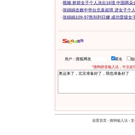
·
视频:射箭女子个人决出16强 中国两朵
·
张娟娟击败中华台北袁叔琪 进女子个人射
·
张娟娟109-97胜别列日娜 成功晋级女子射
用户：
匿名
*搜狗拼音输入法，中文处理
设置首页
-
搜狗输入法
-
支