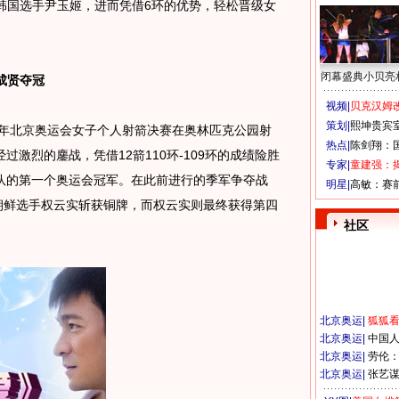
的韩国选手尹玉姬，进而凭借6环的优势，轻松晋级女
闭幕盛典小贝亮
成贤夺冠
视频|
贝克汉姆改
策划|
熙坤贵宾
08年北京奥运会女子个人射箭决赛在奥林匹克公园射
热点|
陈剑翔：
激烈的鏖战，凭借12箭110环-109环的成绩险胜
专家|
童建强：
队的第一个奥运会冠军。在此前进行的季军争夺战
明星|
高敏：赛
战胜朝鲜选手权云实斩获铜牌，而权云实则最终获得第四
社区
北京奥运
|
狐狐
北京奥运
|
中国
北京奥运
|
劳伦
北京奥运
|
张艺