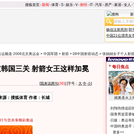
搜狐首页
-
新闻
-
体育
-
S
-
娱乐
-
V
-
财经
-
IT
-
汽车
-
房产
-
家居
-
女人
-
新
杨佳注射死刑
郎
中国21位漂亮女
奥运频道-2008北京奥运会
>
中国军团
>
射箭
>
08中国射箭动态
>
张娟娟女子个人射
每日焦点
韩国三关 射箭女王这样加冕
[
我来说两句
(36)
] [字号：
大
中
小
]
来源：搜狐体育 作者：长城
残奥圣火上
·
刘翔伤情追踪
·
国青男篮罢赛被
·
日媒：奥运有
·
中国特奥选手
更多>>