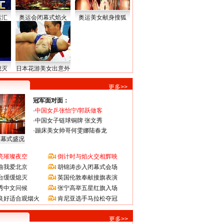
运汇
奥运会闭幕式焰火
奥运美女献身搜狐
熄灭
日本花游美女出意外
更多>>
冠军面对面：
·
中国女乒张怡宁/郭跃做客
·
中国女子链球铜牌 张文秀
·
蹦床美女帅哥何雯娜陆春龙
闭幕式盛况
亮璀璨夜空
倒计时与焰火交相辉映
曲我爱北京
胡锦涛步入闭幕式会场
台缓缓熄灭
英国伦敦奉献接旗表演
秀中文问候
张宁高举五星红旗入场
良好适合观烟火
肯尼亚选手马拉松夺冠
更多>>