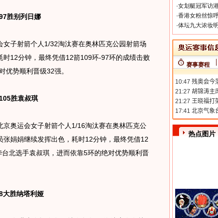
·
女划艇冠军访港
·
香港女粉丝惊呼
97胜别列日娜
·
体坛九大浓妆明
会女子射箭个人1/32淘汰赛在奥林匹克公园射箭场
12分钟，最终凭借12箭109环-97环的成绩击败
赛事赛程
对优势顺利晋级32强。
105胜袁叔琪
北京奥运会女子射箭个人1/16淘汰赛在奥林匹克公
热点图片
张娟娟继续发挥出色，耗时12分钟，最终凭借12
中华台北选手袁叔琪，进而依靠5环的绝对优势顺利晋
98大胜纳塔利娅