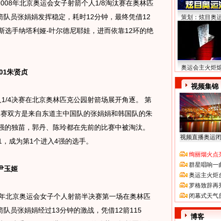
008年北京奥运会女子射箭个人1/8淘汰赛在奥林匹
队员张娟娟发挥稳定，耗时12分钟，最终凭借12
策划：炫目奥
罗斯选手纳塔利娅-叶尔德尼耶娃，进而依靠12环的绝
奥运会主火炬
01朱贤贞
视频集锦
/4决赛在北京奥林匹克公园射箭场展开角逐。 第
比赛双方是来自东道主中国队的张娟娟和韩国队的朱
8强的独苗，郭丹、陈玲都在先前的比赛中被淘汰。
视频直播奥运
01，成为第1个进入4强的选手。
绚丽烟火点
群星唱响一
尹玉姬
奥运主火炬
罗格致辞再
08年北京奥运会女子个人射箭半决赛第一场在奥林匹
闭幕式天气
队员张娟娟经过13分钟的激战，凭借12箭115
博客