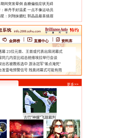
期间突发晕倒 血糖偏低症状无碍
：林丹手好温柔 一点不像运动员
星：刘翔抹腮红 郭晶晶最喜描眉
金牌榜
直播中心
资料库
更多>>
古巴"神腿"飞踹裁判