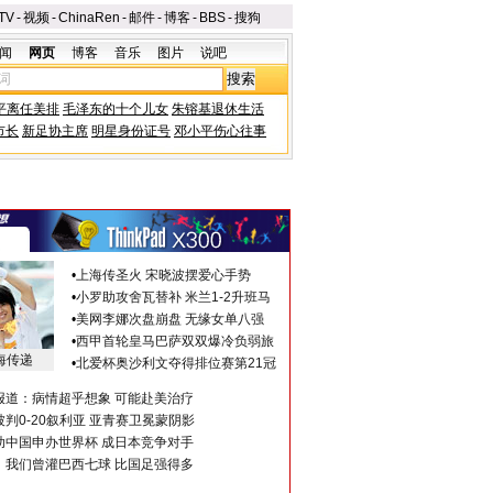
TV
-
视频
-
ChinaRen
-
邮件
-
博客
-
BBS
-
搜狗
闻
网页
博客
音乐
图片
说吧
平离任美排
毛泽东的十个儿女
朱镕基退休生活
市长
新足协主席
明星身份证号
邓小平伤心往事
•
上海传圣火 宋晓波摆爱心手势
•
小罗助攻舍瓦替补 米兰1-2升班马
•
美网李娜次盘崩盘 无缘女单八强
•
西甲首轮皇马巴萨双双爆冷负弱旅
海传递
•
北爱杯奥沙利文夺得排位赛第21冠
报道：病情超乎想象 可能赴美治疗
判0-20叙利亚 亚青赛卫冕蒙阴影
助中国申办世界杯 成日本竞争对手
：我们曾灌巴西七球 比国足强得多