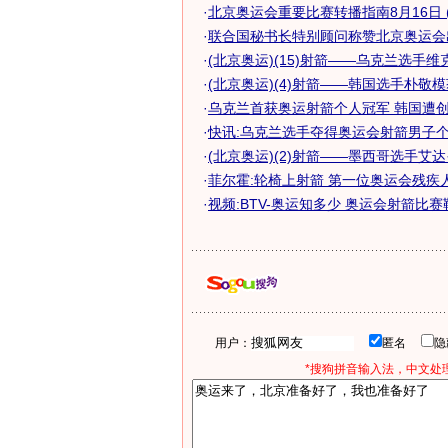
·
北京奥运会重要比赛转播指南8月16日 (
·
联合国秘书长特别顾问称赞北京奥运会
·
(北京奥运)(15)射箭——乌克兰选手维克托
·
(北京奥运)(4)射箭——韩国选手朴敬模获
·
乌克兰首获奥运射箭个人冠军 韩国遭创仅
·
快讯:乌克兰选手夺得奥运会射箭男子个人
·
(北京奥运)(2)射箭——墨西哥选手艾达·.
·
菲尔霍:轮椅上射箭 第一位奥运会残疾
·
视频:BTV-奥运知多少 奥运会射箭比
用户：
匿名
*搜狗拼音输入法，中文处理