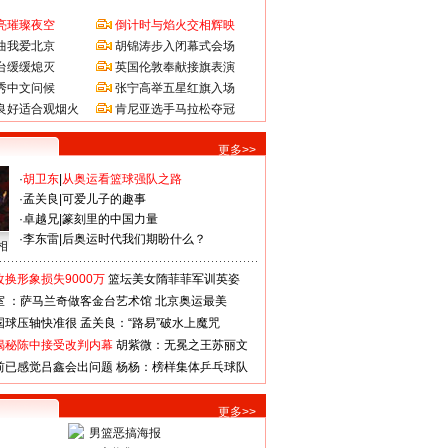
亮璀璨夜空
倒计时与焰火交相辉映
曲我爱北京
胡锦涛步入闭幕式会场
台缓缓熄灭
英国伦敦奉献接旗表演
秀中文问候
张宁高举五星红旗入场
良好适合观烟火
肯尼亚选手马拉松夺冠
更多>>
·
胡卫东
|
从奥运看篮球强队之路
·
孟关良
|
可爱儿子的趣事
·
卓越兄
|
篆刻里的中国力量
·
李东雷
|
后奥运时代我们期盼什么？
相
换形象损失9000万
篮坛美女隋菲菲军训英姿
室 ：萨马兰奇做客金台艺术馆
北京奥运最美
国球压轴快准很
孟关良：“路易”破水上魔咒
揭秘陈中接受改判内幕
胡紫微：无冕之王苏丽文
前已感觉吕鑫会出问题
杨杨：榜样集体乒乓球队
更多>>