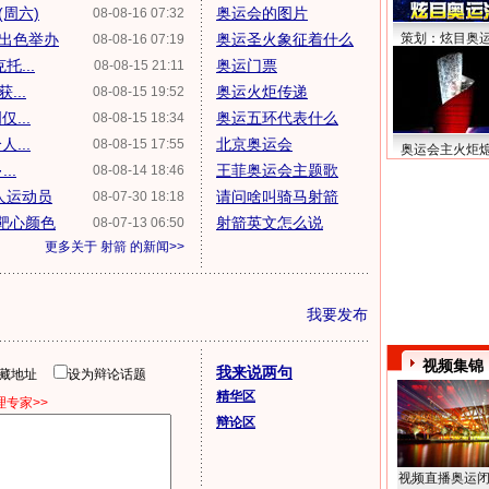
周六)
奥运会的图片
08-08-16 07:32
出色举办
奥运圣火象征着什么
策划：炫目奥
08-08-16 07:19
...
奥运门票
08-08-15 21:11
...
奥运火炬传递
08-08-15 19:52
...
奥运五环代表什么
08-08-15 18:34
...
北京奥运会
08-08-15 17:55
奥运会主火炬
..
王菲奥运会主题歌
08-08-14 18:46
人运动员
请问啥叫骑马射箭
08-07-30 18:18
赛靶心颜色
射箭英文怎么说
08-07-13 06:50
更多关于
射箭
的新闻>>
我要发布
视频集锦
我来说两句
隐藏地址
设为辩论话题
精华区
专家>>
辩论区
视频直播奥运