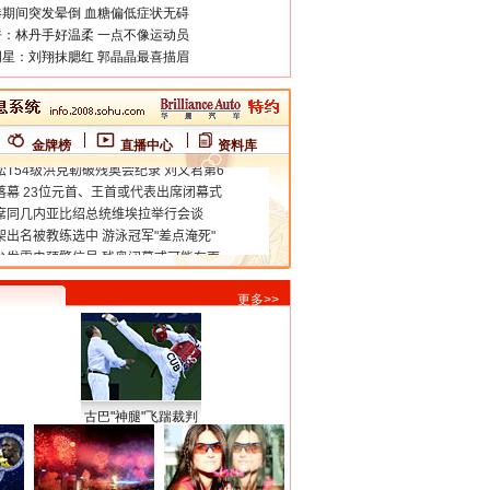
期间突发晕倒 血糖偏低症状无碍
：林丹手好温柔 一点不像运动员
星：刘翔抹腮红 郭晶晶最喜描眉
金牌榜
直播中心
资料库
更多>>
古巴"神腿"飞踹裁判