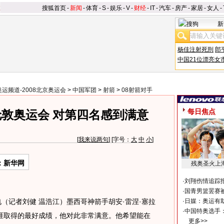
搜狐首页
-
新闻
-
体育
-
S
-
娱乐
-
V
-
财经
-
IT
-
汽车
-
房产
-
家居
-
女人
-
新
杨佳注射死刑
郎
中国21位漂亮女
奥运频道-2008北京奥运会
>
中国军团
>
射箭
>
08射箭对手
每日焦点
敦奥运会 对第四名感到满意
[
我来说两句
] [字号：
大
中
小
]
：新华网
残奥圣火上
·
刘翔伤情追踪
·
国青男篮罢赛被
记者刘健 温浩江）墨西哥神箭手胡安·雷涅·塞拉
·
日媒：奥运有
·
中国特奥选手
涯取得的最好成绩，他对此非常满意。他希望能在
更多>>