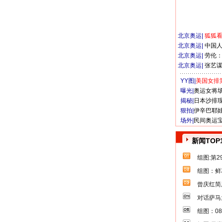
北京奥运
|
狐狐
北京奥运
|
中国
北京奥运
|
劳伦
北京奥运
|
张艺
YY图|
美国女排
曝光|
奥运女将
揭秘|
日本沙排
狠拍|
伊辛巴耶
场外|
民间奥运
新闻TOP
组图:第
组图：鲜
曾庆红简
对话萨马
组图：0