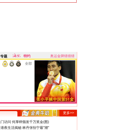
特约
奥运金牌猜猜猜
牌专题
全部
更多>>
门访问 何厚铧颁发千万奖金(图)
港夜生活揭秘 林丹张怡宁最"潮"