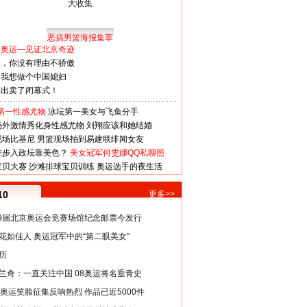
恶搞男篮海报集萃
看奥运—见证北京奇迹
人，你没有理由不骄傲
：我想做个中国媳妇
谋出卖了闭幕式！
第一性感尤物
泳坛第一美女与飞鱼分手
场外激情秀化身性感尤物
刘翔应该和她结婚
现场比基尼
男篮现场拍到易建联绯闻女友
娃步入政坛靠美色？
美女冠军何雯娜QQ私聊照
宝贝大赛
沙滩排球宝贝训练
奥运选手的夜生活
10
更多>>
29届北京奥运会竞赛场馆纪念邮票今发行
花如佳人 奥运冠军中的“第二眼美女”
历
兰奇：一直关注中国 08奥运将名垂青史
8奥运笑脸征集反响热烈 作品已近5000件