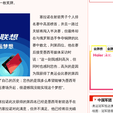
得一枚奖牌。
塞拉诺在射箭男子个人排
名赛中高居榜首，并且一路过
关斩将闯入半决赛，但最终却
在与俄罗斯选手争夺铜牌的比
赛中败北，列第四位。他在赛
金牌榜
金
后接受墨西哥媒体采访时
说：“这一刻我感到高兴，但
同时也感到悲伤，高兴的是因
为我获得了奥运会比赛的第四
了自己的历史；悲伤的是我多么希望能够为墨西哥
运赛场升起，很遗憾我没能实现这个梦想”。
中国军团
拉诺此次获得的第四名已经是墨西哥射箭选手在
·
奥运冠军抵达澳
的塞拉诺对此满意，但并不满足。他已经将目光瞄
·
组图：冠军团香