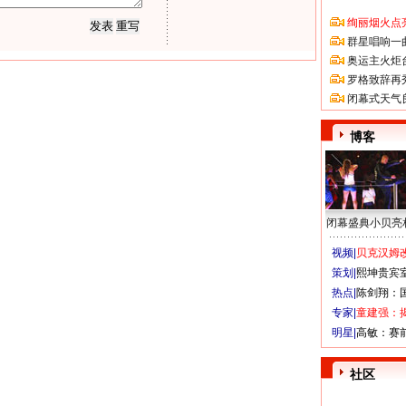
绚丽烟火点
群星唱响一
奥运主火炬
罗格致辞再
闭幕式天气
博客
闭幕盛典小贝亮
视频|
贝克汉姆改
策划|
熙坤贵宾
热点|
陈剑翔：
专家|
童建强：
明星|
高敏：赛
社区