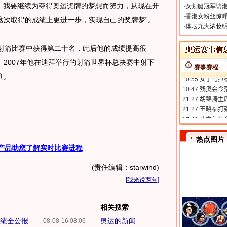
轻，我要继续为夺得奥运奖牌的梦想而努力，从现在开
·
女划艇冠军访港
·
香港女粉丝惊呼
这次取得的成绩上更进一步，实现自己的奖牌梦”。
·
体坛九大浓妆明
箭比赛中获得第二十名，此后他的成绩提高很
2007年他在迪拜举行的射箭世界杯总决赛中射下
赛事赛程
列。
热点图片
产品助您了解实时比赛进程
(责任编辑：starwind)
[
我来说两句
]
相关搜索
成绩全公报
奥运的新闻
08-08-16 08:06