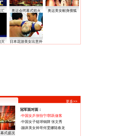
运汇
奥运会闭幕式焰火
奥运美女献身搜狐
熄灭
日本花游美女出意外
更多>>
冠军面对面：
·
中国女乒张怡宁/郭跃做客
·
中国女子链球铜牌 张文秀
·
蹦床美女帅哥何雯娜陆春龙
闭幕式盛况