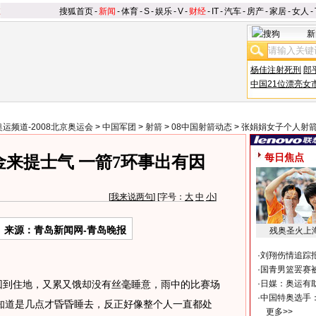
搜狐首页
-
新闻
-
体育
-
S
-
娱乐
-
V
-
财经
-
IT
-
汽车
-
房产
-
家居
-
女人
-
新
杨佳注射死刑
郎
中国21位漂亮女
奥运频道-2008北京奥运会
>
中国军团
>
射箭
>
08中国射箭动态
>
张娟娟女子个人射
每日焦点
来提士气 一箭7环事出有因
[
我来说两句
] [字号：
大
中
小
]
来源：青岛新闻网-青岛晚报
残奥圣火上
·
刘翔伤情追踪
·
国青男篮罢赛被
回到住地，又累又饿却没有丝毫睡意，雨中的比赛场
·
日媒：奥运有
·
中国特奥选手
知道是几点才昏昏睡去，反正好像整个人一直都处
更多>>