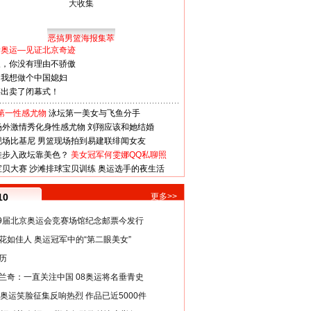
恶搞男篮海报集萃
看奥运—见证北京奇迹
人，你没有理由不骄傲
：我想做个中国媳妇
谋出卖了闭幕式！
第一性感尤物
泳坛第一美女与飞鱼分手
场外激情秀化身性感尤物
刘翔应该和她结婚
现场比基尼
男篮现场拍到易建联绯闻女友
娃步入政坛靠美色？
美女冠军何雯娜QQ私聊照
宝贝大赛
沙滩排球宝贝训练
奥运选手的夜生活
10
更多>>
29届北京奥运会竞赛场馆纪念邮票今发行
花如佳人 奥运冠军中的“第二眼美女”
历
兰奇：一直关注中国 08奥运将名垂青史
8奥运笑脸征集反响热烈 作品已近5000件