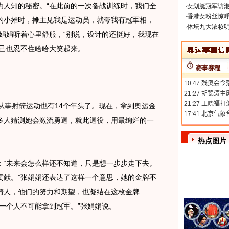
人知的秘密。“在此前的一次备战训练时，我们全
·
女划艇冠军访港
·
香港女粉丝惊呼
的小摊时，摊主见我是运动员，就夸我有冠军相，
·
体坛九大浓妆明
娟娟听着心里舒服，“别说，设计的还挺好，我现在
自己也忍不住哈哈大笑起来。
赛事赛程
事射箭运动也有14个年头了。现在，拿到奥运金
多人猜测她会激流勇退，就此退役，用最绚烂的一
热点图片
“未来会怎么样还不知道，只是想一步步走下去。
贡献。”张娟娟还表达了这样一个意思，她的金牌不
箭人，他们的努力和期望，也凝结在这枚金牌
一个人不可能拿到冠军。”张娟娟说。