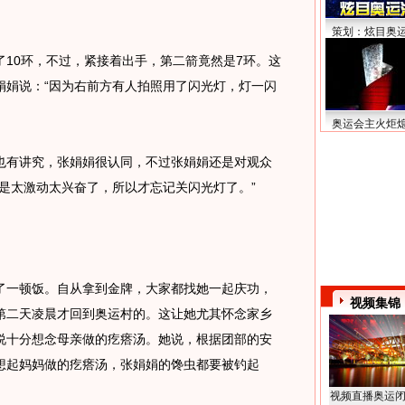
策划：炫目奥
0环，不过，紧接着出手，第二箭竟然是7环。这
娟娟说：“因为右前方有人拍照用了闪光灯，灯一闪
奥运会主火炬
有讲究，张娟娟很认同，不过张娟娟还是对观众
是太激动太兴奋了，所以才忘记关闪光灯了。”
一顿饭。自从拿到金牌，大家都找她一起庆功，
视频集锦
第二天凌晨才回到奥运村的。这让她尤其怀念家乡
说十分想念母亲做的疙瘩汤。她说，根据团部的安
想起妈妈做的疙瘩汤，张娟娟的馋虫都要被钓起
视频直播奥运