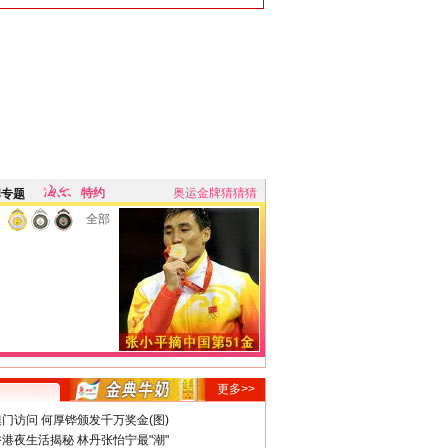
特约
奥运金牌猜猜猜
牌专题
全部
更多>>
门访问 何厚铧颁发千万奖金(图)
港夜生活揭秘 林丹张怡宁最"潮"