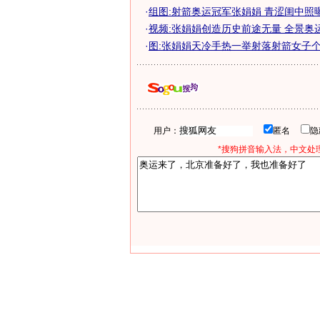
·
组图:射箭奥运冠军张娟娟 青涩闺中照
·
视频:张娟娟创造历史前途无量 全景奥
·
图:张娟娟天冷手热一举射落射箭女子
用户：
匿名
*搜狗拼音输入法，中文处理