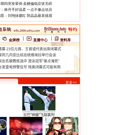
期间突发晕倒 血糖偏低症状无碍
：林丹手好温柔 一点不像运动员
星：刘翔抹腮红 郭晶晶最喜描眉
金牌榜
直播中心
资料库
更多>>
古巴"神腿"飞踹裁判