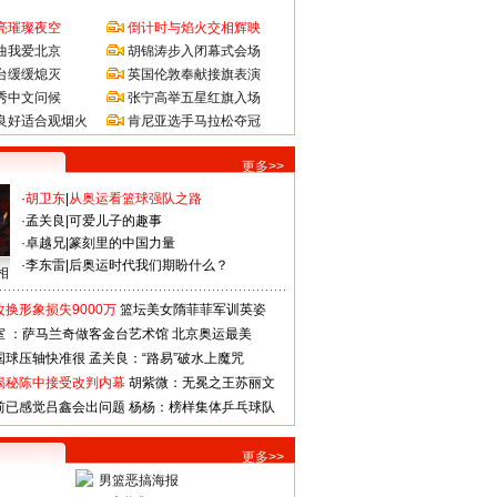
亮璀璨夜空
倒计时与焰火交相辉映
曲我爱北京
胡锦涛步入闭幕式会场
台缓缓熄灭
英国伦敦奉献接旗表演
秀中文问候
张宁高举五星红旗入场
良好适合观烟火
肯尼亚选手马拉松夺冠
更多>>
·
胡卫东
|
从奥运看篮球强队之路
·
孟关良
|
可爱儿子的趣事
·
卓越兄
|
篆刻里的中国力量
·
李东雷
|
后奥运时代我们期盼什么？
相
换形象损失9000万
篮坛美女隋菲菲军训英姿
室 ：萨马兰奇做客金台艺术馆
北京奥运最美
国球压轴快准很
孟关良：“路易”破水上魔咒
揭秘陈中接受改判内幕
胡紫微：无冕之王苏丽文
前已感觉吕鑫会出问题
杨杨：榜样集体乒乓球队
更多>>