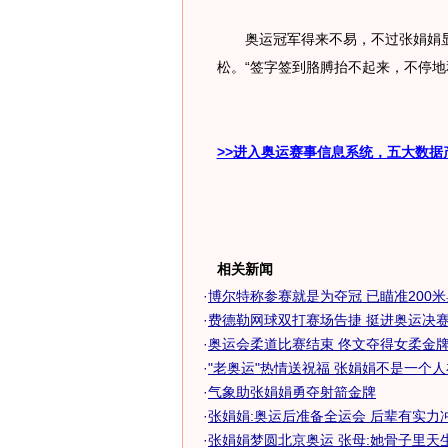
奥运冠军得来不易，不过张娟娟显
松。“签字签到胳膊抬不起来，不停地
>>进入奥运赛事信息系统，五大数据
相关新闻
·
博尔特称参赛就是为夺冠 已瞄准200
·
费德勒网球双打赛场告捷 挺进奥运决赛欲
·
奥运会柔道比赛结束 佟文夺得女柔金牌完
·
"老奥运"热情送祝福 张娟娟不是一个
·
气象助张娟娟勇夺射箭金牌
·
张娟娟:奥运后准备全运会 后辈有实力
·
张娟娟梦圆北京奥运 张母:她骨子里天