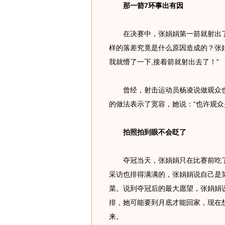
那一箭7环事出有因
在决赛中，张娟娟第一箭就射出了1
样的落差究竟是什么原因造成的？张
我就懵了一下,接着箭就射出去了！”
曾经，射击运动员杨凌说做观众也
的做法表示了宽容，她说：“也许观众
拍照拍到眼不会眨了
夺冠当天，张娟娟只在比赛前吃了
采访也排得满满的，张娟娟说自己是
菜。说到夺冠后的最大愿望，张娟娟
排，她可能要到月底才能回家，现在
来。