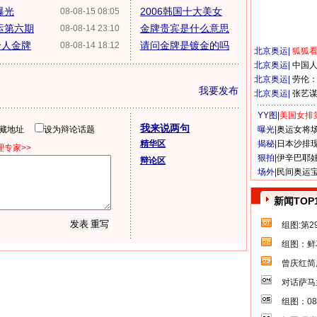
曝光
2006韩国十大美女
08-08-15 08:05
运第六期
金牌贵宾是什么意思
08-08-14 23:10
个人金牌
请问金牌是镀金的吗
08-08-14 18:12
北京奥运
|
狐狐
北京奥运
|
中国
北京奥运
|
劳伦
我要发布
北京奥运
|
张艺
YY图|
美国女排
我来说两句
隐藏地址
设为辩论话题
曝光|
奥运女将
精华区
揭秘|
日本沙排
专家>>
狠拍|
伊辛巴耶
辩论区
场外|
民间奥运
新闻TOP
组图:第
组图：鲜
曾庆红简
对话萨马
组图：0