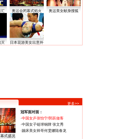
运汇
奥运会闭幕式焰火
奥运美女献身搜狐
熄灭
日本花游美女出意外
更多>>
冠军面对面：
·
中国女乒张怡宁/郭跃做客
·
中国女子链球铜牌 张文秀
·
蹦床美女帅哥何雯娜陆春龙
闭幕式盛况