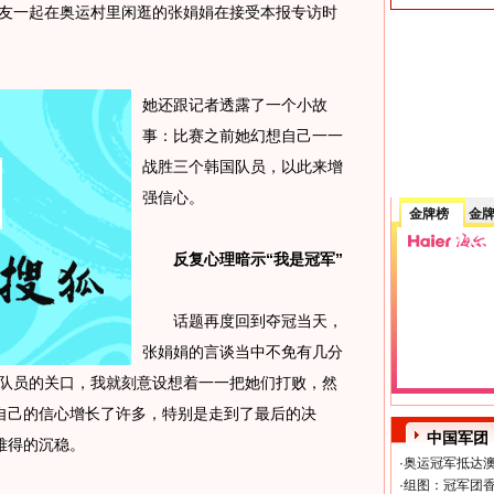
队友一起在奥运村里闲逛的张娟娟在接受本报专访时
她还跟记者透露了一个小故
事：比赛之前她幻想自己一一
战胜三个韩国队员，以此来增
强信心。
金牌榜
金
反复心理暗示“我是冠军”
话题再度回到夺冠当天，
张娟娟的言谈当中不免有几分
国队员的关口，我就刻意设想着一一把她们打败，然
自己的信心增长了许多，特别是走到了最后的决
中国军团
难得的沉稳。
·
奥运冠军抵达澳
·
组图：冠军团香