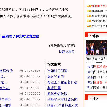
绚丽烟火点
然没料到，这金牌到手以后，日子过得也不轻
群星唱响一
和人合影，现在眼都不会眨了！”张娟捐大笑着说。
奥运主火炬
罗格致辞再
闭幕式天气
博客
产品助您了解实时比赛进程
(责任编辑：杨林)
[
我来说两句
]
闭幕盛典小贝亮
相关搜索
视频|
贝克汉姆改
米奥运金牌
张娟娟的新闻
08-08-17 01:07
策划|
熙坤贵宾
...
奥运的新闻
08-08-16 00:22
热点|
陈剑翔：
...
奥运圣火象征着什么
08-08-15 23:59
专家|
童建强：
人在战斗
奥运门票
明星|
高敏：赛
08-08-15 19:24
奥运火炬传递
08-08-15 19:19
社区
冲击奥运
朝鲜能不能打败韩国
08-08-15 16:22
生不服输
阿富汗23名韩国人质
08-08-15 13:15