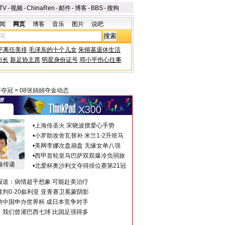
TV
-
视频
-
ChinaRen
-
邮件
-
博客
-
BBS
-
搜狗
闻
网页
博客
音乐
图片
说吧
平离任美排
毛泽东的十个儿女
朱镕基退休生活
市长
新足协主席
明星身份证号
邓小平伤心往事
箭夺冠
>
08张娟娟夺金动态
•
上海传圣火 宋晓波摆爱心手势
•
小罗助攻舍瓦替补 米兰1-2升班马
•
美网李娜次盘崩盘 无缘女单八强
•
西甲首轮皇马巴萨双双爆冷负弱旅
海传递
•
北爱杯奥沙利文夺得排位赛第21冠
报道：病情超乎想象 可能赴美治疗
判0-20叙利亚 亚青赛卫冕蒙阴影
助中国申办世界杯 成日本竞争对手
：我们曾灌巴西七球 比国足强得多