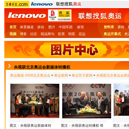
首页
体育频道
滚动
图片
中国军团
诸强
资料库
赛程
视频
博客
社区
我说两句
彩票
明星
花边
奥运开幕式
奥
央视获北京奥运会新媒体转播权
奥运频道-2008北京奥运会
>
奥运新闻
>
奥运官方新闻
>
央视获北京奥运会新
图文：央视获奥运新媒体转
图文：央视获奥运转播权 维
图文：央