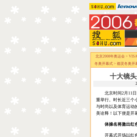
北京2008年奥运会
>
VI
冬奥开幕式
>
都灵冬奥开
十大镜头
北京时间2月11日
重举行。时长近三个
与时尚以及体育运动
美诠释！以下便是开
体操名将激出红
开幕式开场以红色