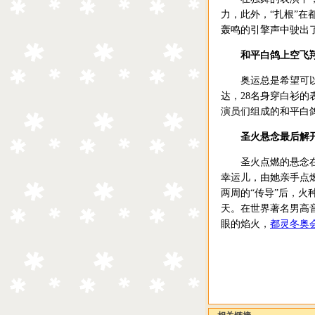
力，此外，“扎根”在
轰鸣的引擎声中驶出
和平白鸽上空飞
奥运总是希望可以传
达，28名身穿白衫
演员们组成的和平白
圣火悬念最后解
圣火点燃的悬念在
幸运儿，由她亲手点
两周的“传导”后，火
天。在世界著名男高
眼的焰火，
都灵冬奥