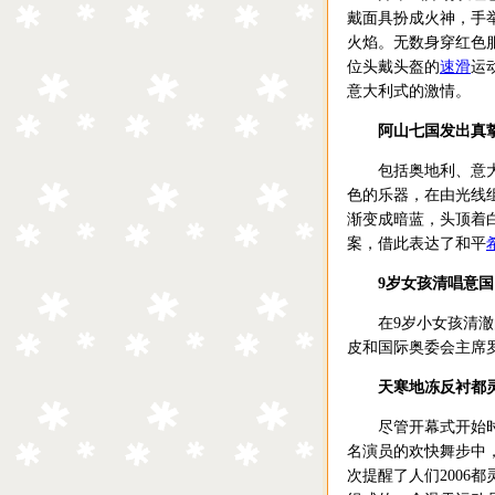
戴面具扮成火神，手
火焰。无数身穿红色
位头戴头盔的
速滑
运
意大利式的激情。
阿山七国发出真
包括奥地利、意大利
色的乐器，在由光线组
渐变成暗蓝，头顶着
案，借此表达了和平
9岁女孩清唱意国
在9岁小女孩清澈的
皮和国际奥委会主席
天寒地冻反衬都灵
尽管开幕式开始时现
名演员的欢快舞步中
次提醒了人们2006都