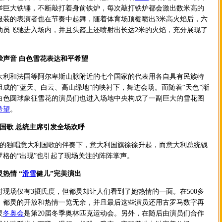
举巨大铁锤，不断敲打着身前铁炉，每次敲打铁炉都会激出数米高的
服装的表演者也在节奏中起舞，随着体育场顶棚喷出3米高火焰后，六
动员飞驰进入场内，并且头盔上还喷射出长达2米的火焰，充分展现了
挚声音 白色雪花表达和平希望
和法国等阿尔卑斯山脉附近的七个国家的代表用各自具有民族特
成的“蓝天、白云、高山绿地”的映衬下，舞进会场。而随着“天色”渐
白色圆球象征雪花的演员们也进入场地中央构成了一副巨大的雪花图
希望
。
国歌 总统主席引发全场欢呼
独唱意大利国歌的伴奏下，意大利国旗徐徐升起，而意大利总统钱
罗格的“出现”也引起了现场关注的阵阵掌声。
热情 “
滑雪
健儿”完美演出
场仅有3摄氏度，但都灵却让人们看到了她热情的一面。在500多
，都灵的开放和热情一览无余，并且最后这些演员还用古罗马数字再
灵
冬奥会
是第20届冬季奥林匹克运动会。另外，在随后由演员们合作