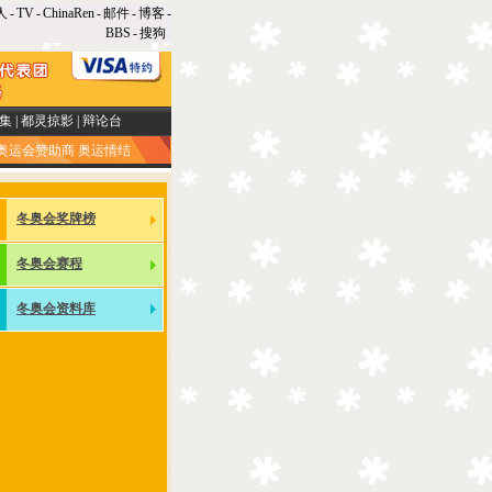
人
-
TV
-
ChinaRen
-
邮件
-
博客
-
BBS
-
搜狗
集
|
都灵掠影
|
辩论台
奥运会赞助商
奥运情结
冬奥会奖牌榜
冬奥会赛程
冬奥会资料库