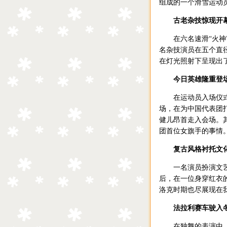
组成的一个滑雪运动
古老杂技惊现开
在六名速滑“火神”
名杂技演员在五个直
在灯光照射下呈现出
今日英雄隆重登
在运动员入场仪式中
场，在为中国代表团
健儿昂首走入会场。
团首位女旗手的事情
复古风格衬托文
一名演员扮演文艺复
后，在一位身穿红衣
洛克时期也尽展现在
法拉利赛车驶入
在独舞的表演中，“