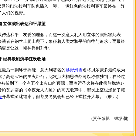
都灵的F1法拉利车队也插入一脚，一辆红色的法拉利赛车最终在一阵
了人们的视野。
翔 立体演出表达和平愿望
达和平、友爱的理念，而这一次意大利人用立体的演出将此表
的表演者在钢丝上爬上爬下，象征着人类对和平的向往与追求，而最终
鸽更是让这一精神得到升华。
开 经典歌剧演毕狂欢收场
最后一刻终于揭晓，意大利著名的
越野滑雪
名将贝尔蒙多最终成为
燃了高达57米的主火炬台，此次点火构思依然可以称作独到，在经过
种被传到了一个有五个出火口的顶端，而奥运圣火将在此熊熊燃烧17
音帕瓦罗蒂的《今夜无人入睡》的高亢歌声中，都灵上空也燃起了耀
会
开幕式至此结束，但都灵冬奥会却已经正式拉开大幕。（驴儿）
(责任编辑：钱塘潮)