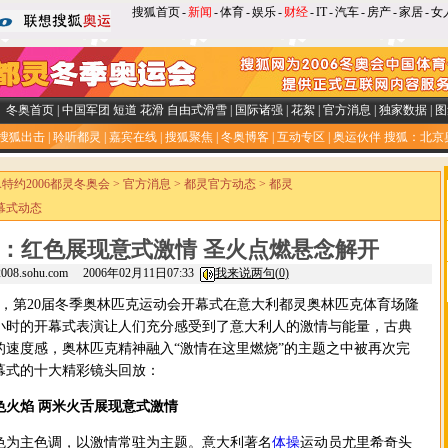
搜狐首页
-
新闻
-
体育
-
娱乐
-
财经
-
IT
-
汽车
-
房产
-
家居
-
女
冬奥首页
|
中国军团
短道
花滑
自由式滑雪
|
国际诸强
|
花絮
|
官方消息
|
独家数据
|
图
搜狐出击
|
聆听都灵
|
嘉宾在线
|
搜狐聚焦
|
冬奥博客
|
互动专区
|
奥运伙伴
搜狐：北京
SA特约2006都灵冬奥会
>
官方消息
>
都灵官方动态
>
都灵
幕式动态
：红色展现意式激情 圣火点燃悬念解开
2008.sohu.com 2006年02月11日07:33
我来说两句(
0
)
，第20届冬季奥林匹克运动会开幕式在意大利都灵奥林匹克体育场隆
小时的开幕式表演让人们充分感受到了意大利人的激情与能量，古典
的速度感，奥林匹克精神融入“激情在这里燃烧”的主题之中被再次完
幕式的十大精彩镜头回放：
色火焰 两米火舌展现意式激情
为主色调，以激情常驻为主题。
意大利著名
体操
运动员尤里希奇头