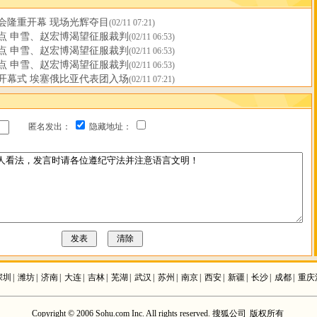
会隆重开幕 现场光辉夺目
(02/11 07:21)
看点 申雪、赵宏博渴望征服裁判
(02/11 06:53)
看点 申雪、赵宏博渴望征服裁判
(02/11 06:53)
看点 申雪、赵宏博渴望征服裁判
(02/11 06:53)
开幕式 埃塞俄比亚代表团入场
(02/11 07:21)
匿名发出：
隐藏地址：
深圳
|
潍坊
|
济南
|
大连
|
吉林
|
芜湖
|
武汉
|
苏州
|
南京
|
西安
|
新疆
|
长沙
|
成都
|
重庆
Copyright © 2006 Sohu.com Inc. All rights reserved. 搜狐公司
版权所有