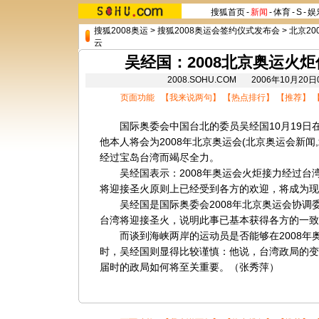
搜狐首页
-
新闻
-
体育
-
S
-
娱
搜狐2008奥运
>
搜狐2008奥运会签约仪式发布会
>
北京20
云
吴经国：2008北京奥运火
2008.SOHU.COM 2006年10月20
页面功能 【
我来说两句
】 【
热点排行
】 【
推荐
】 
国际奥委会中国台北的委员吴经国10月19日
他本人将会为2008年
北京奥运会
(
北京奥运会新闻
,
经过宝岛
台湾
而竭尽全力。
吴经国表示：2008年奥运会火炬接力经过台
将迎接圣火原则上已经受到各方的欢迎，将成为现
吴经国是国际奥委会2008年北京奥运会协调
台湾将迎接圣火，说明此事已基本获得各方的一致
而谈到海峡两岸的运动员是否能够在2008年奥
时，吴经国则显得比较谨慎：他说，台湾政局的变数
届时的政局如何将至关重要。（张秀萍）