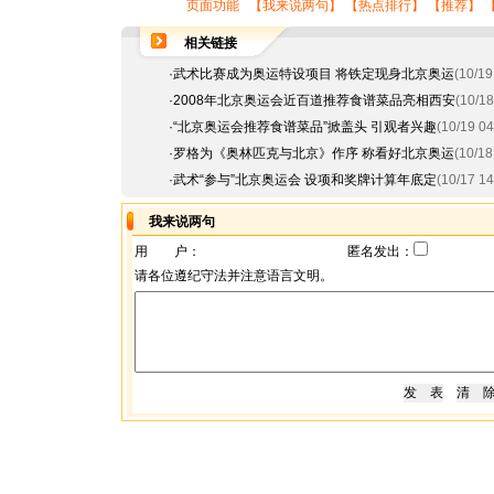
页面功能 【
我来说两句
】 【
热点排行
】 【
推荐
】 
相关链接
·
武术比赛成为奥运特设项目 将铁定现身北京奥运
(10/19
·
2008年北京奥运会近百道推荐食谱菜品亮相西安
(10/18
·
“北京奥运会推荐食谱菜品”掀盖头 引观者兴趣
(10/19 04
·
罗格为《奥林匹克与北京》作序 称看好北京奥运
(10/18
·
武术“参与”北京奥运会 设项和奖牌计算年底定
(10/17 14
我来说两句
用 户：
匿名发出：
请各位遵纪守法并注意语言文明。