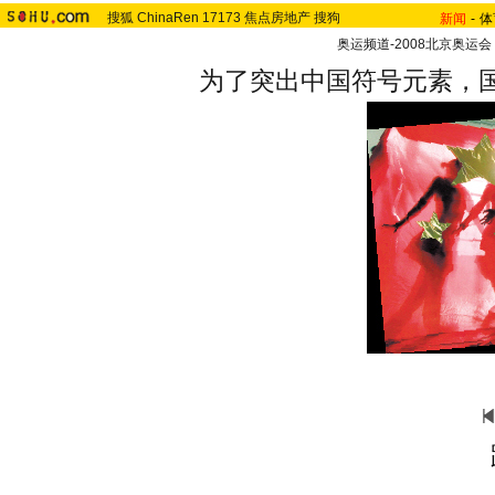
搜狐
ChinaRen
17173
焦点房地产
搜狗
新闻
-
体
奥运频道-2008北京奥运会
为了突出中国符号元素，