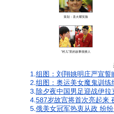
策划：圣火耀笑脸
“村儿”里的故事很撩人
1.
组图：刘翔姚明庄严宣誓
2.
组图：奥运美女魔鬼训练
3.
除夕夜中国男足迎战伊拉
4.
587岁故宫将首次亮起来
5.
俄美女冠军热衷从政 纷纷