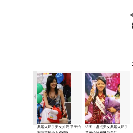
奥运火炬手美女如云 章子怡
组图：盘点美女奥运火炬手
刘璇等纷纷上榜(图)
章子怡张梓琳受关注