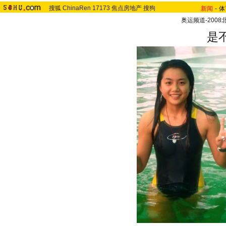
搜狐
ChinaRen
17173
焦点房地产
搜狗
新闻
-
体
奥运频道-200
是