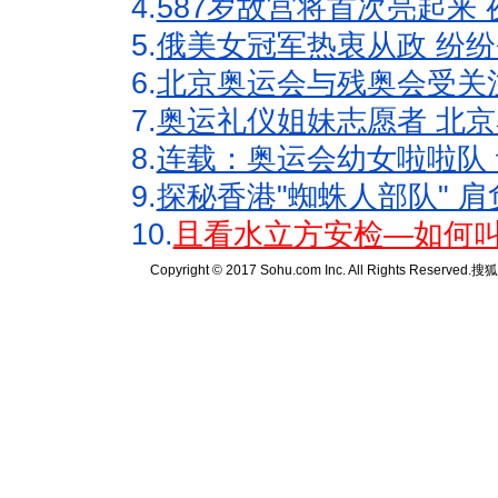
4.
587岁故宫将首次亮起来
5.
俄美女冠军热衷从政 纷纷
6.
北京奥运会与残奥会受关
7.
奥运礼仪姐妹志愿者 北京
8.
连载：奥运会幼女啦啦队 
9.
探秘香港"蜘蛛人部队" 肩
10.
且看水立方安检—如何叫
Copyright © 2017 Sohu.com Inc. All Rights Reserved