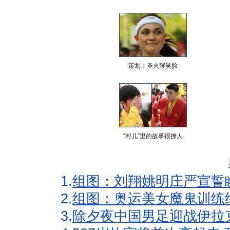
策划：圣火耀笑脸
“村儿”里的故事很撩人
1.
组图：刘翔姚明庄严宣誓
2.
组图：奥运美女魔鬼训练
3.
除夕夜中国男足迎战伊拉