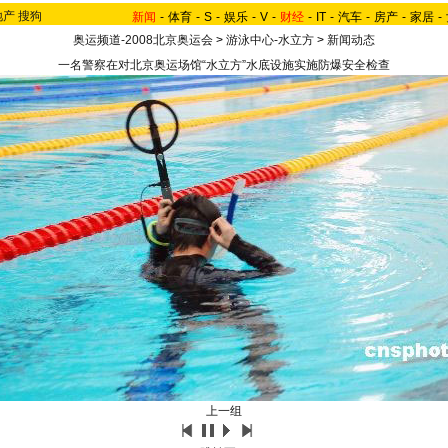
地产
搜狗
新闻
-
体育
-
S
-
娱乐
-
V
-
财经
-
IT
-
汽车
-
房产
-
家居
-
奥运频道-2008北京奥运会
>
游泳中心-水立方
>
新闻动态
一名警察在对北京奥运场馆“水立方”水底设施实施防爆安全检查
上一组