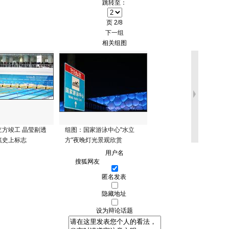
跳转至：
页
2/8
下一组
相关组图
立方竣工 晶莹剔透
组图：国家游泳中心"水立
筑史上标志
方"夜晚灯光景观欣赏
用户名
匿名发表
隐藏地址
设为辩论话题