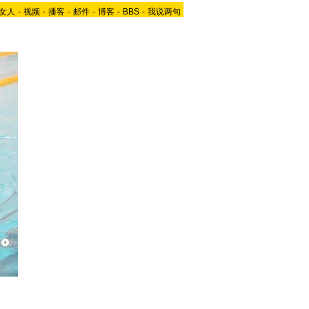
女人
-
视频
-
播客
-
邮件
-
博客
-
BBS
-
我说两句