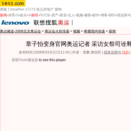
搜狐
ChinaRen
17173
焦点房地产
搜狗
新闻
-
体育
-
S
-
娱乐
-
V
-
财经
-
IT
-
汽车
-
房产
-
家居
-
女人
-
视频
-
播客
-
邮件
-
博客
-
BBS
-
我说两句
奥运频道-2008北京奥运会
>
奥运会火炬传递
>
视频
>
希腊境内传递
>
新闻
章子怡变身官网奥运记者 采访女祭司诠释
发布时间:2008年03月22日12:40 | 作者：雷鹏 唐怡民 |
我来说两句
(13)
获取Flash播放器
to see this player.