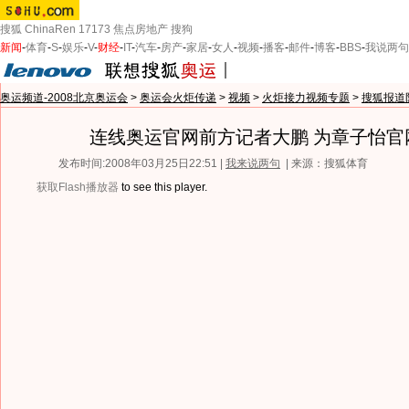
搜狐
ChinaRen
17173
焦点房地产
搜狗
新闻
-
体育
-
S
-
娱乐
-
V
-
财经
-
IT
-
汽车
-
房产
-
家居
-
女人
-
视频
-
播客
-
邮件
-
博客
-
BBS
-
我说两句
奥运频道-2008北京奥运会
>
奥运会火炬传递
>
视频
>
火炬接力视频专题
>
搜狐报道
连线奥运官网前方记者大鹏 为章子怡官
发布时间:2008年03月25日22:51 |
我来说两句
| 来源：搜狐体育
获取Flash播放器
to see this player.