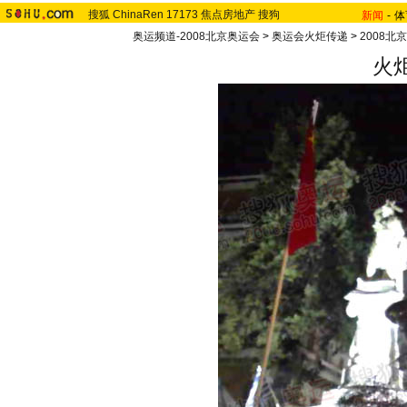
搜狐
ChinaRen
17173
焦点房地产
搜狗
新闻
-
体
奥运频道-2008北京奥运会
>
奥运会火炬传递
>
2008北
火