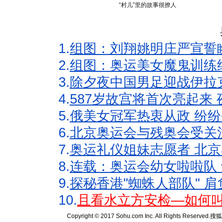
“村儿”里的故事很撩人
1.
组图：刘翔姚明庄严宣誓
2.
组图：奥运美女魔鬼训练
3.
除夕夜中国男足迎战伊拉
4.
587岁故宫将首次亮起来
5.
俄美女冠军热衷从政 纷纷
6.
北京奥运会与残奥会受关
7.
奥运礼仪姐妹志愿者 北京
8.
连载：奥运会幼女啦啦队 
9.
探秘香港"蜘蛛人部队" 肩
10.
且看水立方安检—如何叫
Copyright © 2017 Sohu.com Inc. All Rights Reserved