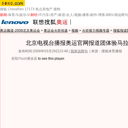
搜狐
ChinaRen
17173
焦点房地产
搜狗
新闻
-
体育
-
S
-
娱乐
-
V
-
财经
-
IT
-
汽车
-
房产
-
家居
-
女人
-
视频
-
播客
-
邮件
-
博客
-
BBS
-
我说两句
奥运频道-2008北京奥运会
>
奥运会火炬传递
>
视频
>
火炬接力视频专题
>
搜狐报道
北京电视台播报奥运官网报道团体验马
发布时间:2008年03月29日23:48 |
我来说两句
| 来源：搜狐体育播报
获取Flash播放器
to see this player.