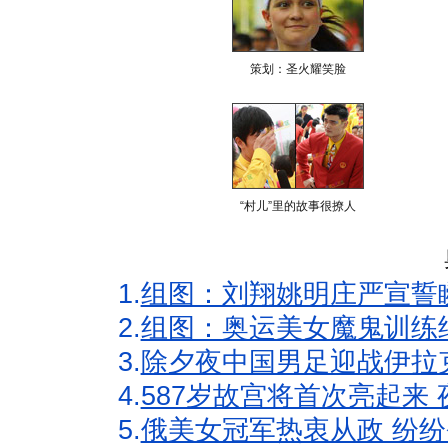
策划：圣火耀笑脸
“村儿”里的故事很撩人
1.
组图：刘翔姚明庄严宣誓
2.
组图：奥运美女魔鬼训练
3.
除夕夜中国男足迎战伊拉
4.
587岁故宫将首次亮起来
5.
俄美女冠军热衷从政 纷纷