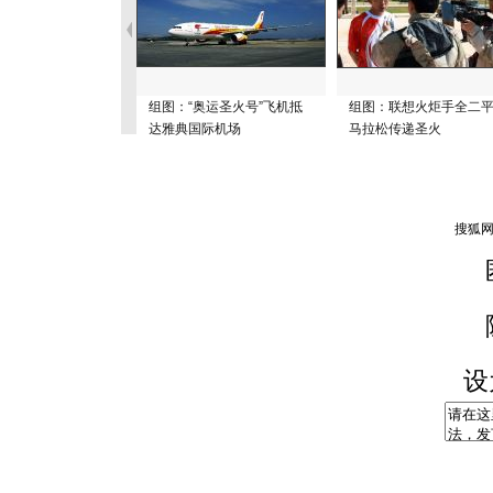
组图：“奥运圣火号”飞机抵
组图：联想火炬手全二
达雅典国际机场
马拉松传递圣火
设