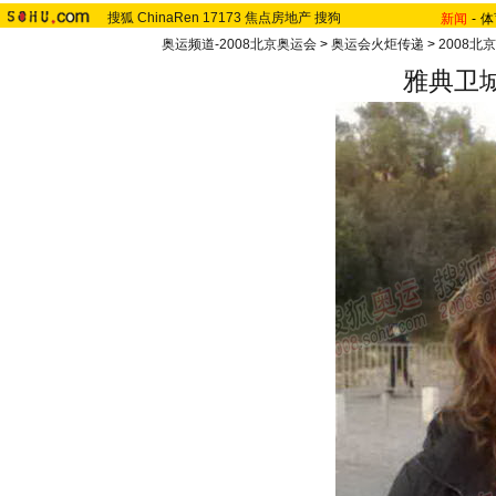
搜狐
ChinaRen
17173
焦点房地产
搜狗
新闻
-
体
奥运频道-2008北京奥运会
>
奥运会火炬传递
>
2008北
雅典卫